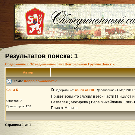
Результатов поиска: 1
Содержание « Объединенный сайт Центральной Группы Войск »
Автор
Тема:
Добро пожаловать!
Саша К
Содержание:
в/ч пп 41318
Добавлено: 24 Мар 2011 
Привет всем кто служил в этой части ! Пишу от 
Ответов:
7
Безпалая ( Мохирева ) Вера Михайловна. 1988-1
Просмотров:
208
Привет!Меня зо ...
Страница
1
из
1