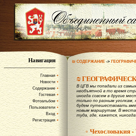
Навигация
₪ СОДЕРЖАНИЕ
->
ГЕОГРАФИЧ
Главная
₪
ГЕОГРАФИЧЕС
Новости
В ЦГВ мы попадали из самых
Содержание
необъятной в то время стр
Гостевая
иногда совсем в другие мес
только по разным уголкам, 
Фотоальбом
будем путешествовать вме
Пользователи
новым маршрутам. В места,
Вход
туда, где, кажется, никогд
Регистрация
▫ Чехословакия -