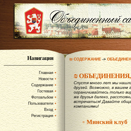
Навигация
₪ СОДЕРЖАНИЕ
->
ОБЪЕДИНЕН
Главная
₪
ОБЪЕДИНЕНИЯ,
Новости
Спустя много лет мы нашл
Содержание
друзей. Возможно, в вашем 
Гостевая
ограничивайтесь только ви
же друзья далеко, расстояни
Фотоальбом
вcтречаться! Давайте обща
Пользователи
компаниями!
Вход
Регистрация
▫ Минский клуб