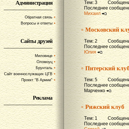
Администрация
Тем: 3 Сообщени
Последнее сообщени
Михаил
Обратная связь
Вопросы и ответы
▫ Московский кл
Сайты друзей
Тем: 2 Сообщени
Последнее сообщени
Юлия
Миловице
Оломоуц
▫ Питерский клу
Брунталь
Сайт военнослужащих ЦГВ
Тем: 5 Сообщени
Проект "В Армии"
Последнее сообщени
Марченко
Реклама
▫ Рижский клуб
Тем: 1 Сообщени
Последнее сообщени