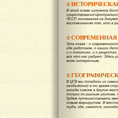
₪
ИСТОРИЧЕСКА
В этой главе изложена дост
существования Центрально
ЧССР, основанная на докум
воспоминаниях тех, кто в р
₪
СОВРЕМЕННАЯ
Эта глава - о современност
где работаем, о наших детях
и о политике, и о рецептах,
все что нас радует. Здесь 
всем интересным.
₪
ГЕОГРАФИЧЕС
В ЦГВ мы попадали из самых
необъятной в то время стр
иногда совсем в другие мес
только по разным уголкам, 
будем путешествовать вме
новым маршрутам. В места,
туда, где, кажется, никогд