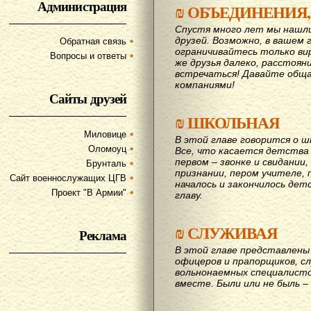
Администрация
₪
ОБЪЕДИНЕНИЯ,
Спустя много лет мы нашл
друзей. Возможно, в вашем 
Обратная связь
ограничивайтесь только ви
Вопросы и ответы
же друзья далеко, расстояни
вcтречаться! Давайте обща
компаниями!
Сайты друзей
₪
ШКОЛЬНАЯ
Миловице
В этой главе говорится о шк
Оломоуц
Все, что касается детства
первом – звонке и свидании,
Брунталь
признании, пером учителе, п
Сайт военнослужащих ЦГВ
началось и закончилось дет
Проект "В Армии"
главу.
₪
СЛУЖИВАЯ
Реклама
В этой главе представлены 
офицеров и прапорщиков, сл
вольнонаемных специалисто
вместе. Были или не быль – 