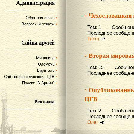
Администрация
▫ Чехословацкая
Обратная связь
Вопросы и ответы
Тем: 1 Сообщени
Последнее сообщени
fomin
Сайты друзей
▫ Вторая мирова
Миловице
Оломоуц
Тем: 15 Сообщени
Брунталь
Последнее сообщени
Сайт военнослужащих ЦГВ
Проект "В Армии"
▫ Опубликованны
ЦГВ
Реклама
Тем: 2 Сообщени
Последнее сообщени
Олег