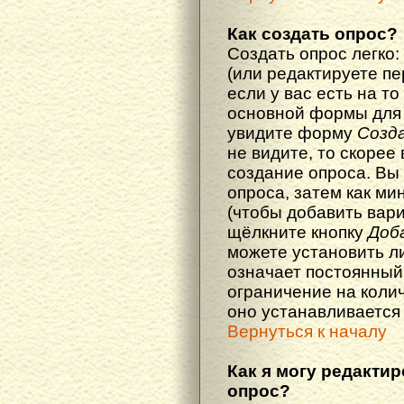
Как создать опрос?
Создать опрос легко:
(или редактируете п
если у вас есть на то
основной формы для
увидите форму
Созд
не видите, то скорее 
создание опроса. Вы
опроса, затем как ми
(чтобы добавить вари
щёлкните кнопку
Доб
можете установить л
означает постоянный
ограничение на колич
оно устанавливается
Вернуться к началу
Как я могу редакти
опрос?