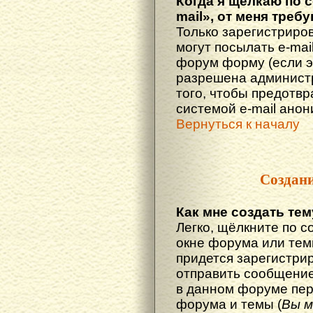
Когда я щёлкаю по 
mail», от меня треб
Только зарегистриро
могут посылать e-mai
форум форму (если 
разрешена администр
того, чтобы предотв
системой e-mail ано
Вернуться к началу
Создан
Как мне создать те
Легко, щёлкните по с
окне форума или тем
придется зарегистри
отправить сообщение
в данном форуме пер
форума и темы (
Вы м