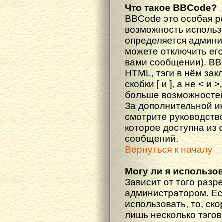
Что такое BBCode?
BBCode это особая 
возможность исполь
определяется админи
можете отключить ег
вами сообщении). BB
HTML, тэги в нём за
скобки [ и ], а не < и
больше возможностей
За дополнительной 
смотрите руководств
которое доступна из
сообщений.
Вернуться к началу
Могу ли я использо
Зависит от того разр
администратором. Ес
использовать, то, ско
лишь несколько тэгов