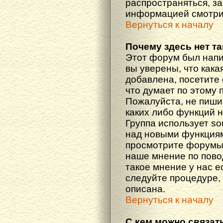
распространяться, з
информацией смотри
Вернуться к началу
Почему здесь нет т
Этот форум был напи
вы уверены, что кака
добавлена, посетите 
что думает по этому 
Пожалуйста, не пиши
каких либо функций 
Группа использует so
над новыми функциям
просмотрите форумы,
наше мнение по пово
такое мнение у нас ес
следуйте процедуре, 
описана.
Вернуться к началу
С кем можно связат