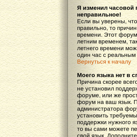
Я изменил часовой 
неправильное!
Если вы уверены, что
правильно, то причин
времени. Этот форум
летним временем, так
летнего времени мож
один час с реальным
Вернуться к началу
Моего языка нет в с
Причина скорее всего
не установил поддер
форуме, или же прост
форум на ваш язык. 
администратора фору
установить требуемы
поддержки нужного яз
то вы сами можете п
свой язык. Дополни