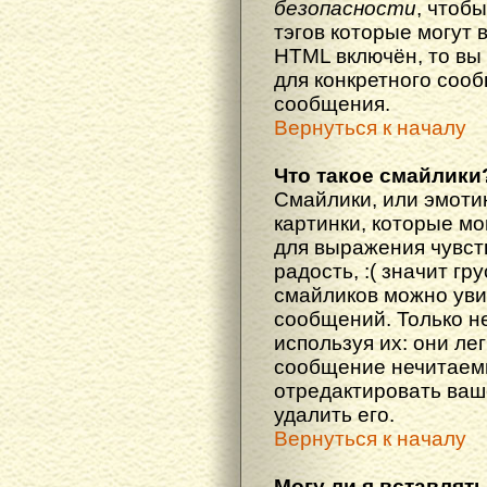
безопасности
, чтоб
тэгов которые могут 
HTML включён, то вы
для конкретного соо
сообщения.
Вернуться к началу
Что такое смайлики
Смайлики, или эмоти
картинки, которые м
для выражения чувств
радость, :( значит гр
смайликов можно уви
сообщений. Только н
используя их: они ле
сообщение нечитаем
отредактировать ваш
удалить его.
Вернуться к началу
Могу ли я вставлят