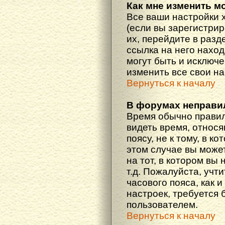
Как мне изменить м
Все ваши настройки 
(если вы зарегистри
их, перейдите в разд
ссылка на него наход
могут быть и исключе
изменить все свои н
Вернуться к началу
В форумах неправи
Время обычно правил
видеть время, относ
поясу, не к тому, в к
этом случае вы може
на тот, в котором вы 
т.д. Пожалуйста, учт
часового пояса, как 
настроек, требуется
пользователем.
Вернуться к началу