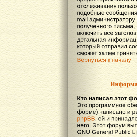
отслеживания польз
подобные сообщения.
mail администратору
полученного письма,
включить все заголов
детальная информаци
который отправил со
сможет затем принят
Вернуться к началу
Информа
Кто написал этот ф
Это программное обе
форме) написано и р
phpBB
, ей и принадл
него. Этот форум вы
GNU General Public L