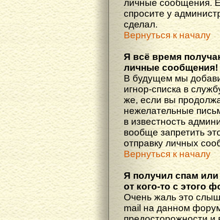
личные сообщения. Е
спросите у администр
сделал.
Вернуться к началу
Я всё время получ
личные сообщения!
В будущем мы добав
игнор-списка в служ
же, если вы продолж
нежелательные письма
в известность админ
вообще запретить эт
отправку личных соо
Вернуться к началу
Я получил спам или
от кого-то с этого 
Очень жаль это слыш
mail на данном фору
предосторожности и