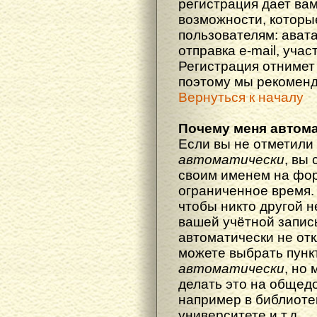
регистрация дает ва
возможности, котор
пользователям: ават
отправка e-mail, участ
Регистрация отнимет 
поэтому мы рекоменд
Вернуться к началу
Почему меня автома
Если вы не отметили
автоматически
, вы
своим именем на фор
ограниченное время. 
чтобы никто другой н
вашей учётной запись
автоматически не от
можете выбрать пунк
автоматически
, но
делать это на общед
например в библиоте
университете и т.д.