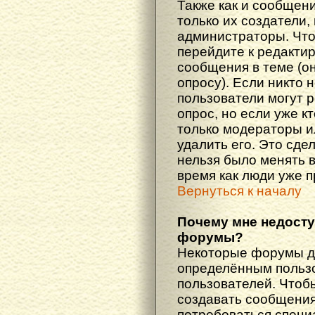
Также как и сообщени
только их создатели
администраторы. Что
перейдите к редакти
сообщения в теме (он
опросу). Если никто 
пользователи могут 
опрос, но если уже кт
только модераторы и
удалить его. Это сде
нельзя было менять в
время как люди уже 
Вернуться к началу
Почему мне недост
форумы?
Некоторые форумы д
определённым пользо
пользователей. Чтоб
создавать сообщения 
потребоваться специ