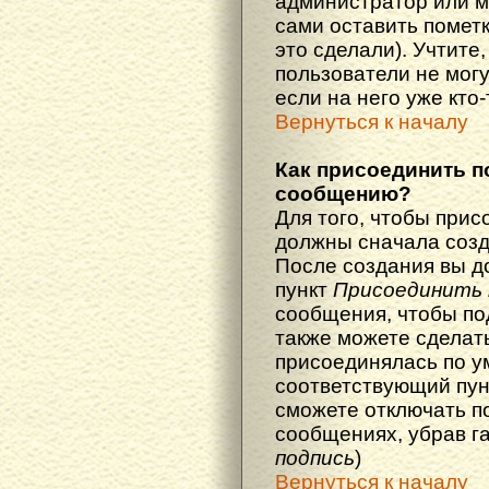
администратор или м
сами оставить пометк
это сделали). Учтите
пользователи не мог
если на него уже кто-
Вернуться к началу
Как присоединить п
сообщению?
Для того, чтобы прис
должны сначала созд
После создания вы д
пункт
Присоединить 
сообщения, чтобы по
также можете сделат
присоединялась по у
соответствующий пун
сможете отключать п
сообщениях, убрав г
подпись
)
Вернуться к началу