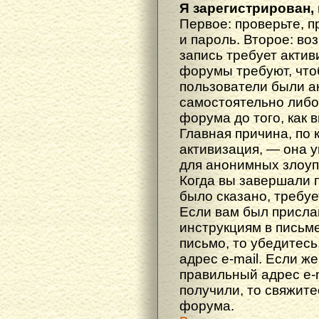
Я зарегистрирован, 
Первое: проверьте, п
и пароль. Второе: во
запись требует акти
форумы требуют, что
пользователи были а
самостоятельно либ
форума до того, как 
Главная причина, по 
активизация, — она 
для анонимных злоуп
Когда вы завершали 
было сказано, требуе
Если вам был прислан
инструкциям в письме
письмо, то убедитесь
адрес e-mail. Если ж
правильный адрес e-m
получили, то свяжит
форума.