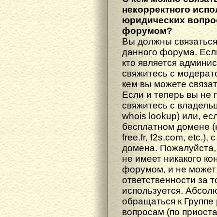
некорректного испо
юридических вопрос
форумом?
Вы должны связаться
данного форума. Есл
кто является админис
свяжитесь с модерато
кем вы можете связат
Если и теперь вы не 
свяжитесь с владель
whois lookup) или, е
бесплатном домене (н
free.fr, f2s.com, etc.
домена. Пожалуйста, 
не имеет никакого к
форумом, и не может
ответственности за т
используется. Абсол
обращаться к Группе
вопросам (по приост