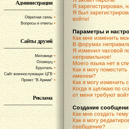
Администрация
Я зарегистрирован, н
Я был зарегистриров
Обратная связь
войти!
Вопросы и ответы
Параметры и настр
Как мне изменить мо
Сайты друзей
В форумах неправиль
Я изменил часовой по
Миловице
неправильное!
Оломоуц
Моего языка нет в спи
Брунталь
Как я могу поместить
Сайт военнослужащих ЦГВ
именем?
Проект "В Армии"
Как я могу изменить 
Когда я щёлкаю по сс
от меня требуют вой
Реклама
Создание сообщени
Как мне создать тем
Как я могу редактиро
сообщение?