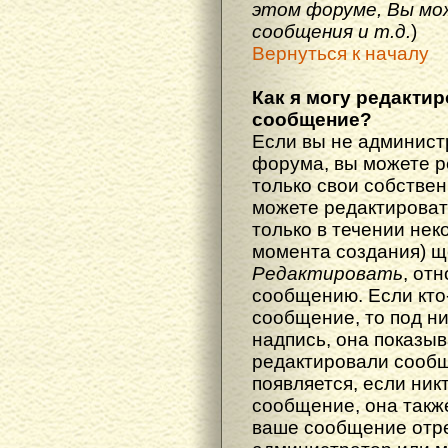
этом форуме, Вы мо
сообщения и т.д.
)
Вернуться к началу
Как я могу редакти
сообщение?
Если вы не админист
форума, вы можете р
только свои собстве
можете редактироват
только в течении нек
момента создания) щ
Редактировать
, от
сообщению. Если кто
сообщение, то под н
надпись, она показыв
редактировали сообщ
появляется, если ник
сообщение, она также
ваше сообщение отр