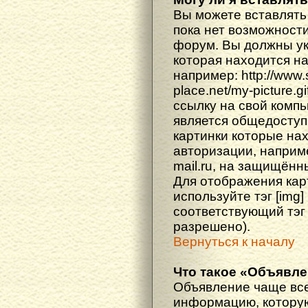
Вы можете вставлять
пока нет возможности
форум. Вы должны ука
которая находится н
например: http://www
place.net/my-picture.g
ссылку на свой компь
является общедоступ
картинки которые на
авторизации, наприм
mail.ru, на защищённ
Для отображения кар
используйте тэг [img
соответствующий тэг
разрешено).
Вернуться к началу
Что такое «Объявл
Объявление чаще вс
информацию, которую