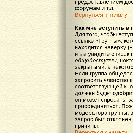
предоставлением дос
форумам и т.д.
Вернуться к началу
Как мне вступить в 
Для того, чтобы вступ
ссылке «Группы», кот
находится наверху (н
и вы увидите список 
общедоступны
, нек
закрытыми, а некото
Если группа общедос
запросить членство в
соответствующей кно
должен будет одобрит
он может спросить, з
присоединиться. Пож
модератора группы, 
запрос был отклонён,
причины.
Вернуться к началу