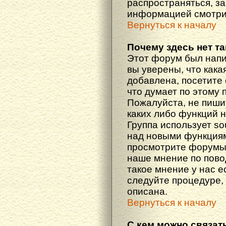
распространяться, з
информацией смотри
Вернуться к началу
Почему здесь нет т
Этот форум был напи
вы уверены, что кака
добавлена, посетите 
что думает по этому 
Пожалуйста, не пиши
каких либо функций 
Группа использует so
над новыми функциям
просмотрите форумы,
наше мнение по пово
такое мнение у нас ес
следуйте процедуре, 
описана.
Вернуться к началу
С кем можно связат