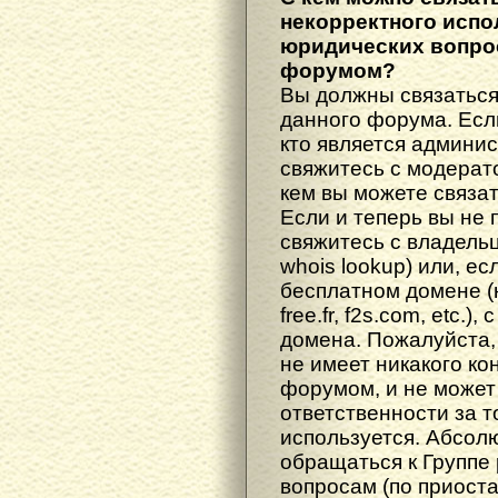
некорректного испо
юридических вопрос
форумом?
Вы должны связаться
данного форума. Есл
кто является админис
свяжитесь с модерато
кем вы можете связат
Если и теперь вы не 
свяжитесь с владель
whois lookup) или, е
бесплатном домене (н
free.fr, f2s.com, etc.
домена. Пожалуйста, 
не имеет никакого к
форумом, и не может
ответственности за т
используется. Абсол
обращаться к Группе
вопросам (по приост