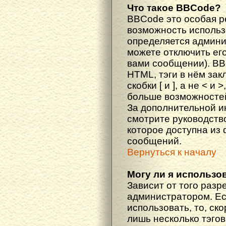
Что такое BBCode?
BBCode это особая 
возможность исполь
определяется админи
можете отключить ег
вами сообщении). BB
HTML, тэги в нём за
скобки [ и ], а не < и
больше возможностей
За дополнительной 
смотрите руководств
которое доступна из
сообщений.
Вернуться к началу
Могу ли я использо
Зависит от того разр
администратором. Ес
использовать, то, ско
лишь несколько тэгов