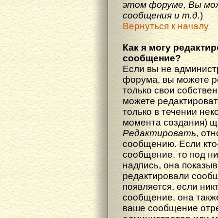
этом форуме, Вы мо
сообщения и т.д.
)
Вернуться к началу
Как я могу редакти
сообщение?
Если вы не админист
форума, вы можете р
только свои собстве
можете редактироват
только в течении нек
момента создания) щ
Редактировать
, от
сообщению. Если кто
сообщение, то под н
надпись, она показыв
редактировали сообщ
появляется, если ник
сообщение, она также
ваше сообщение отр