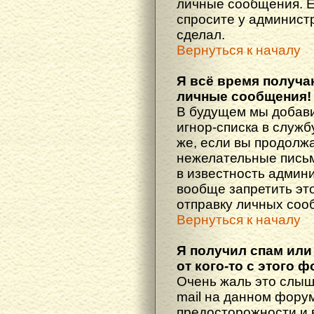
личные сообщения. Е
спросите у администр
сделал.
Вернуться к началу
Я всё время получ
личные сообщения!
В будущем мы добав
игнор-списка в служ
же, если вы продолж
нежелательные письма
в известность админ
вообще запретить эт
отправку личных соо
Вернуться к началу
Я получил спам или
от кого-то с этого 
Очень жаль это слыш
mail на данном фору
предосторожности и