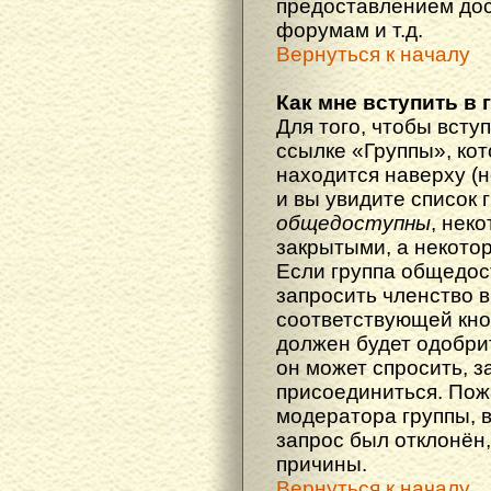
предоставлением дос
форумам и т.д.
Вернуться к началу
Как мне вступить в 
Для того, чтобы вступ
ссылке «Группы», кот
находится наверху (н
и вы увидите список 
общедоступны
, нек
закрытыми, а некото
Если группа общедос
запросить членство в
соответствующей кно
должен будет одобрит
он может спросить, з
присоединиться. Пож
модератора группы, 
запрос был отклонён,
причины.
Вернуться к началу