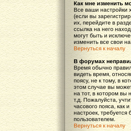
Как мне изменить м
Все ваши настройки 
(если вы зарегистри
их, перейдите в разд
ссылка на него наход
могут быть и исключе
изменить все свои н
Вернуться к началу
В форумах неправи
Время обычно правил
видеть время, относ
поясу, не к тому, в к
этом случае вы може
на тот, в котором вы 
т.д. Пожалуйста, учт
часового пояса, как 
настроек, требуется
пользователем.
Вернуться к началу