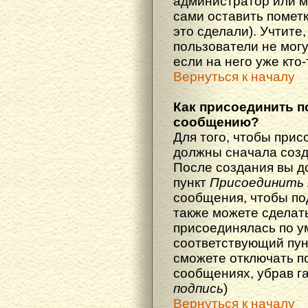
администратор или м
сами оставить пометк
это сделали). Учтите
пользователи не мог
если на него уже кто-
Вернуться к началу
Как присоединить п
сообщению?
Для того, чтобы прис
должны сначала созд
После создания вы д
пункт
Присоединить 
сообщения, чтобы по
также можете сделат
присоединялась по у
соответствующий пун
сможете отключать п
сообщениях, убрав г
подпись
)
Вернуться к началу