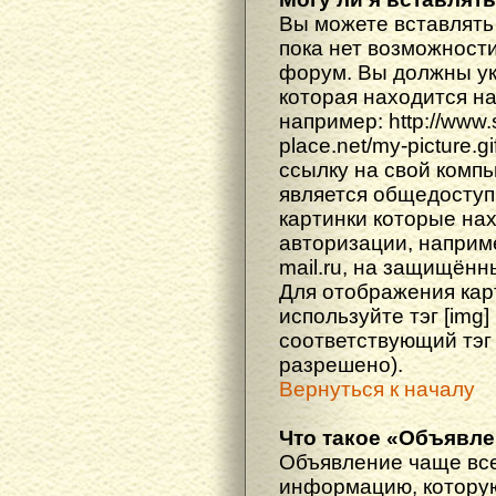
Вы можете вставлять
пока нет возможности
форум. Вы должны ука
которая находится н
например: http://www
place.net/my-picture.g
ссылку на свой компь
является общедоступ
картинки которые на
авторизации, наприм
mail.ru, на защищённ
Для отображения кар
используйте тэг [img
соответствующий тэг
разрешено).
Вернуться к началу
Что такое «Объявл
Объявление чаще вс
информацию, которую