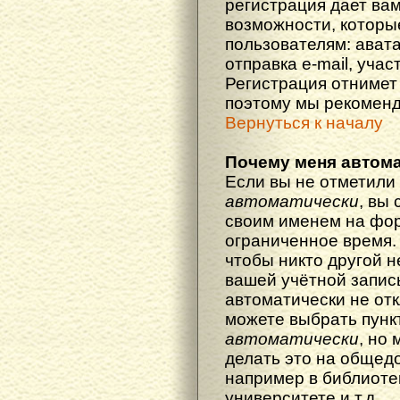
регистрация дает ва
возможности, котор
пользователям: ават
отправка e-mail, участ
Регистрация отнимет 
поэтому мы рекоменд
Вернуться к началу
Почему меня автома
Если вы не отметили
автоматически
, вы
своим именем на фор
ограниченное время. 
чтобы никто другой н
вашей учётной запись
автоматически не от
можете выбрать пунк
автоматически
, но
делать это на общед
например в библиоте
университете и т.д.