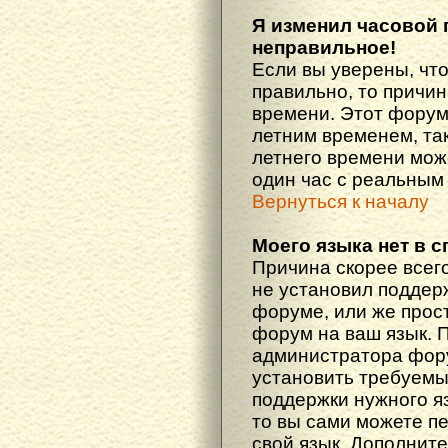
Я изменил часовой 
неправильное!
Если вы уверены, что
правильно, то причин
времени. Этот форум
летним временем, так
летнего времени мож
один час с реальным
Вернуться к началу
Моего языка нет в с
Причина скорее всего
не установил поддер
форуме, или же прост
форум на ваш язык. 
администратора фору
установить требуемы
поддержки нужного яз
то вы сами можете п
свой язык. Дополни