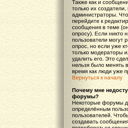
Также как и сообщени
только их создатели
администраторы. Что
перейдите к редакти
сообщения в теме (он
опросу). Если никто 
пользователи могут 
опрос, но если уже кт
только модераторы и
удалить его. Это сде
нельзя было менять в
время как люди уже 
Вернуться к началу
Почему мне недост
форумы?
Некоторые форумы д
определённым пользо
пользователей. Чтоб
создавать сообщения 
потребоваться специ