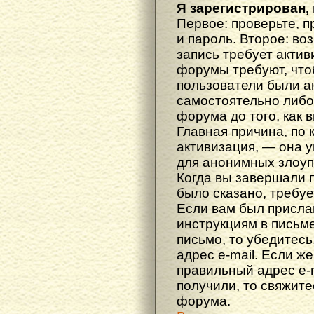
Я зарегистрирован, 
Первое: проверьте, п
и пароль. Второе: во
запись требует акти
форумы требуют, что
пользователи были а
самостоятельно либ
форума до того, как 
Главная причина, по 
активизация, — она 
для анонимных злоуп
Когда вы завершали 
было сказано, требуе
Если вам был прислан
инструкциям в письме
письмо, то убедитесь
адрес e-mail. Если ж
правильный адрес e-m
получили, то свяжит
форума.