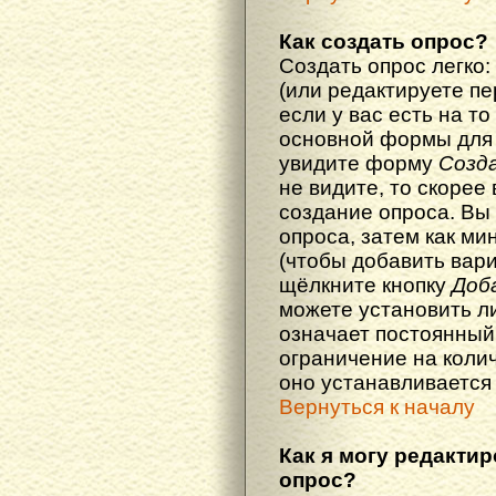
Как создать опрос?
Создать опрос легко:
(или редактируете п
если у вас есть на то
основной формы для
увидите форму
Созд
не видите, то скорее 
создание опроса. Вы
опроса, затем как ми
(чтобы добавить вари
щёлкните кнопку
Доб
можете установить л
означает постоянный
ограничение на колич
оно устанавливается
Вернуться к началу
Как я могу редакти
опрос?