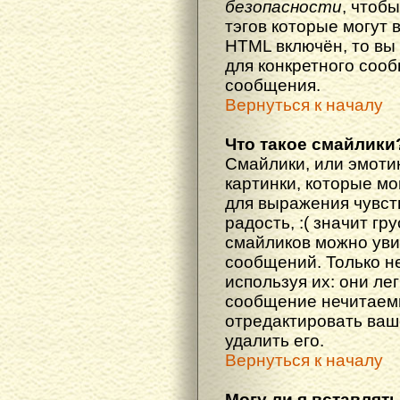
безопасности
, чтоб
тэгов которые могут 
HTML включён, то вы
для конкретного соо
сообщения.
Вернуться к началу
Что такое смайлики
Смайлики, или эмоти
картинки, которые м
для выражения чувств
радость, :( значит гр
смайликов можно уви
сообщений. Только н
используя их: они ле
сообщение нечитаем
отредактировать ваш
удалить его.
Вернуться к началу
Могу ли я вставлят