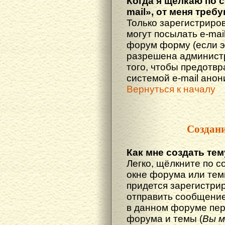
Когда я щёлкаю по 
mail», от меня треб
Только зарегистриро
могут посылать e-mai
форум форму (если 
разрешена администр
того, чтобы предотв
системой e-mail ано
Вернуться к началу
Создан
Как мне создать те
Легко, щёлкните по с
окне форума или тем
придется зарегистри
отправить сообщение
в данном форуме пер
форума и темы (
Вы м