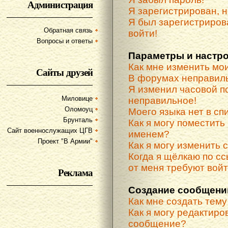
Администрация
Я зарегистрирован, н
Я был зарегистриров
Обратная связь
войти!
Вопросы и ответы
Параметры и настр
Как мне изменить мо
Сайты друзей
В форумах неправиль
Я изменил часовой по
Миловице
неправильное!
Оломоуц
Моего языка нет в спи
Брунталь
Как я могу поместить
Сайт военнослужащих ЦГВ
именем?
Проект "В Армии"
Как я могу изменить 
Когда я щёлкаю по сс
от меня требуют вой
Реклама
Создание сообщени
Как мне создать тем
Как я могу редактиро
сообщение?