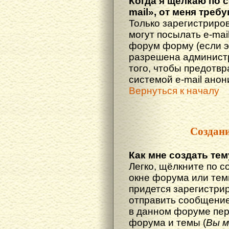
Когда я щёлкаю по 
mail», от меня треб
Только зарегистриро
могут посылать e-mai
форум форму (если 
разрешена администр
того, чтобы предотв
системой e-mail ано
Вернуться к началу
Создан
Как мне создать те
Легко, щёлкните по с
окне форума или тем
придется зарегистри
отправить сообщение
в данном форуме пер
форума и темы (
Вы м