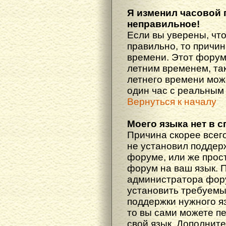
Я изменил часовой 
неправильное!
Если вы уверены, что
правильно, то причин
времени. Этот форум
летним временем, так
летнего времени мож
один час с реальным
Вернуться к началу
Моего языка нет в с
Причина скорее всего
не установил поддер
форуме, или же прост
форум на ваш язык. 
администратора фору
установить требуемы
поддержки нужного яз
то вы сами можете п
свой язык. Дополни