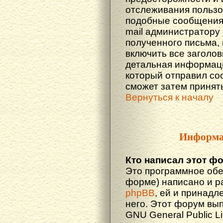
отслеживания польз
подобные сообщения.
mail администратору
полученного письма,
включить все заголов
детальная информаци
который отправил со
сможет затем принят
Вернуться к началу
Информа
Кто написал этот ф
Это программное обе
форме) написано и р
phpBB
, ей и принадл
него. Этот форум вы
GNU General Public L