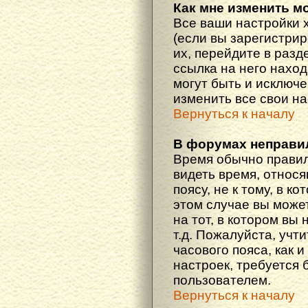
Как мне изменить м
Все ваши настройки 
(если вы зарегистри
их, перейдите в разд
ссылка на него наход
могут быть и исключе
изменить все свои н
Вернуться к началу
В форумах неправи
Время обычно правил
видеть время, относ
поясу, не к тому, в к
этом случае вы може
на тот, в котором вы 
т.д. Пожалуйста, учт
часового пояса, как 
настроек, требуется
пользователем.
Вернуться к началу