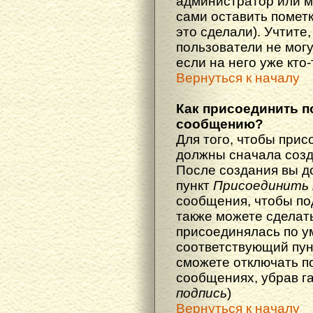
администратор или м
сами оставить пометк
это сделали). Учтите
пользователи не мог
если на него уже кто-
Вернуться к началу
Как присоединить п
сообщению?
Для того, чтобы прис
должны сначала созд
После создания вы д
пункт
Присоединить 
сообщения, чтобы по
также можете сделат
присоединялась по у
соответствующий пун
сможете отключать п
сообщениях, убрав г
подпись
)
Вернуться к началу