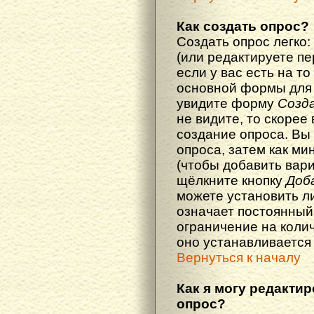
Как создать опрос?
Создать опрос легко:
(или редактируете п
если у вас есть на то
основной формы для
увидите форму
Созд
не видите, то скорее 
создание опроса. Вы
опроса, затем как ми
(чтобы добавить вари
щёлкните кнопку
Доб
можете установить л
означает постоянный
ограничение на колич
оно устанавливается
Вернуться к началу
Как я могу редакти
опрос?