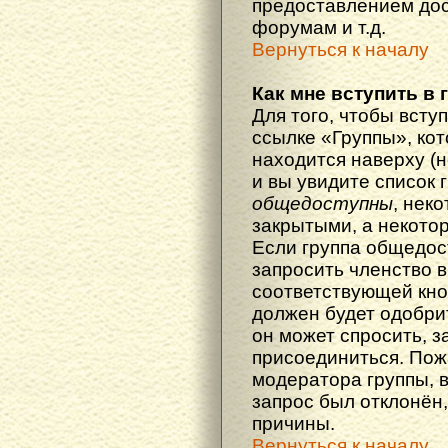
предоставлением дос
форумам и т.д.
Вернуться к началу
Как мне вступить в 
Для того, чтобы вступ
ссылке «Группы», кот
находится наверху (н
и вы увидите список 
общедоступны
, нек
закрытыми, а некото
Если группа общедос
запросить членство в
соответствующей кно
должен будет одобрит
он может спросить, з
присоединиться. Пож
модератора группы, 
запрос был отклонён,
причины.
Вернуться к началу