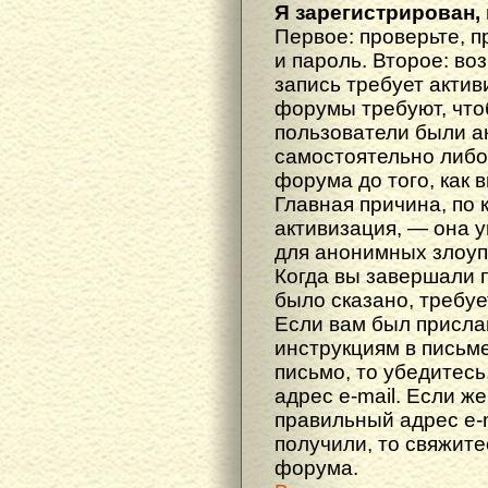
Я зарегистрирован, 
Первое: проверьте, п
и пароль. Второе: во
запись требует акти
форумы требуют, что
пользователи были а
самостоятельно либ
форума до того, как 
Главная причина, по 
активизация, — она 
для анонимных злоуп
Когда вы завершали 
было сказано, требуе
Если вам был прислан
инструкциям в письме
письмо, то убедитесь
адрес e-mail. Если ж
правильный адрес e-m
получили, то свяжит
форума.