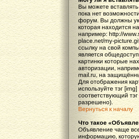
Вы можете вставлять
пока нет возможности
форум. Вы должны ука
которая находится н
например: http://www
place.net/my-picture.g
ссылку на свой компь
является общедоступ
картинки которые на
авторизации, наприм
mail.ru, на защищённ
Для отображения кар
используйте тэг [img
соответствующий тэг
разрешено).
Вернуться к началу
Что такое «Объявл
Объявление чаще вс
информацию, которую