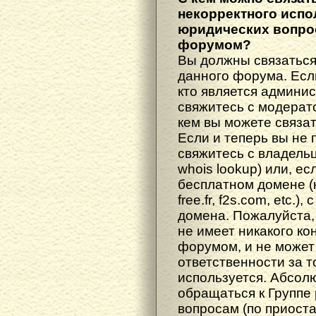
некорректного испо
юридических вопрос
форумом?
Вы должны связаться
данного форума. Есл
кто является админис
свяжитесь с модерато
кем вы можете связат
Если и теперь вы не 
свяжитесь с владель
whois lookup) или, е
бесплатном домене (н
free.fr, f2s.com, etc.
домена. Пожалуйста, 
не имеет никакого к
форумом, и не может
ответственности за т
используется. Абсол
обращаться к Группе
вопросам (по приост