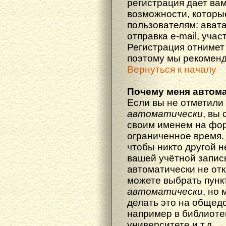
регистрация дает ва
возможности, котор
пользователям: ават
отправка e-mail, участ
Регистрация отнимет 
поэтому мы рекоменд
Вернуться к началу
Почему меня автома
Если вы не отметили
автоматически
, вы
своим именем на фор
ограниченное время. 
чтобы никто другой н
вашей учётной запись
автоматически не от
можете выбрать пунк
автоматически
, но
делать это на общед
например в библиоте
университете и т.д.