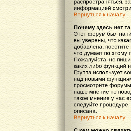
распространяться, з
информацией смотри
Вернуться к началу
Почему здесь нет т
Этот форум был напи
вы уверены, что кака
добавлена, посетите 
что думает по этому 
Пожалуйста, не пиши
каких либо функций 
Группа использует so
над новыми функциям
просмотрите форумы,
наше мнение по пово
такое мнение у нас ес
следуйте процедуре, 
описана.
Вернуться к началу
С кем можно связат