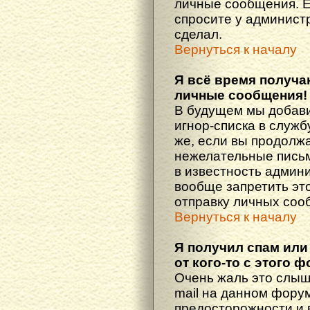
личные сообщения. Е
спросите у администр
сделал.
Вернуться к началу
Я всё время получ
личные сообщения!
В будущем мы добав
игнор-списка в служ
же, если вы продолж
нежелательные письма
в известность админ
вообще запретить эт
отправку личных соо
Вернуться к началу
Я получил спам или
от кого-то с этого 
Очень жаль это слыш
mail на данном фору
предосторожности и