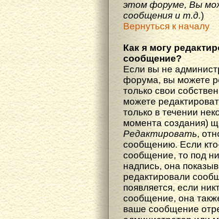
этом форуме, Вы мо
сообщения и т.д.
)
Вернуться к началу
Как я могу редакти
сообщение?
Если вы не админист
форума, вы можете р
только свои собстве
можете редактироват
только в течении нек
момента создания) щ
Редактировать
, от
сообщению. Если кто
сообщение, то под н
надпись, она показыв
редактировали сообщ
появляется, если ник
сообщение, она также
ваше сообщение отр