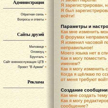
Администрация
Я зарегистрирован, н
Я был зарегистриров
Обратная связь
войти!
Вопросы и ответы
Параметры и настр
Как мне изменить мо
Сайты друзей
В форумах неправиль
Я изменил часовой по
Миловице
неправильное!
Оломоуц
Моего языка нет в спи
Брунталь
Как я могу поместить
Сайт военнослужащих ЦГВ
именем?
Проект "В Армии"
Как я могу изменить 
Когда я щёлкаю по сс
от меня требуют вой
Реклама
Создание сообщени
Как мне создать тем
Как я могу редактиро
сообщение?