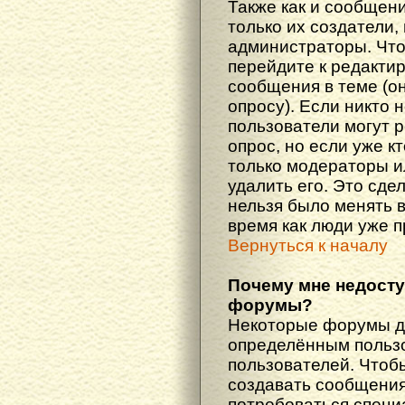
Также как и сообщени
только их создатели
администраторы. Что
перейдите к редакти
сообщения в теме (он
опросу). Если никто 
пользователи могут 
опрос, но если уже кт
только модераторы и
удалить его. Это сде
нельзя было менять в
время как люди уже 
Вернуться к началу
Почему мне недост
форумы?
Некоторые форумы д
определённым пользо
пользователей. Чтоб
создавать сообщения 
потребоваться специ