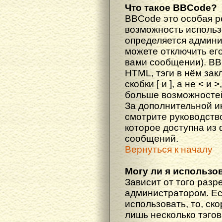
Что такое BBCode?
BBCode это особая 
возможность исполь
определяется админи
можете отключить ег
вами сообщении). BB
HTML, тэги в нём за
скобки [ и ], а не < и
больше возможностей
За дополнительной 
смотрите руководств
которое доступна из
сообщений.
Вернуться к началу
Могу ли я использо
Зависит от того разр
администратором. Ес
использовать, то, ско
лишь несколько тэгов