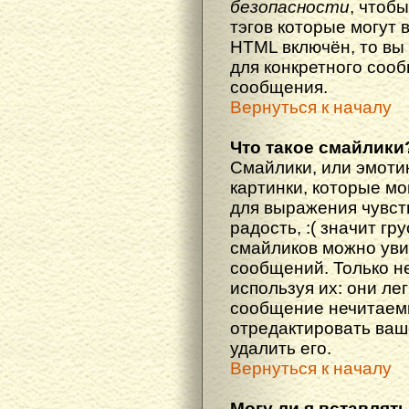
безопасности
, чтоб
тэгов которые могут 
HTML включён, то вы
для конкретного соо
сообщения.
Вернуться к началу
Что такое смайлики
Смайлики, или эмоти
картинки, которые м
для выражения чувств
радость, :( значит гр
смайликов можно уви
сообщений. Только н
используя их: они ле
сообщение нечитаем
отредактировать ваш
удалить его.
Вернуться к началу
Могу ли я вставлят