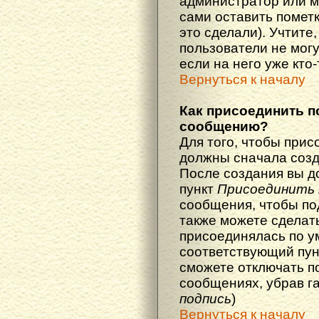
администратор или м
сами оставить пометк
это сделали). Учтите
пользователи не мог
если на него уже кто-
Вернуться к началу
Как присоединить п
сообщению?
Для того, чтобы прис
должны сначала созд
После создания вы д
пункт
Присоединить 
сообщения, чтобы по
также можете сделат
присоединялась по у
соответствующий пун
сможете отключать п
сообщениях, убрав г
подпись
)
Вернуться к началу