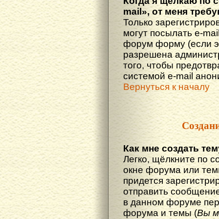
Когда я щёлкаю по 
mail», от меня треб
Только зарегистриро
могут посылать e-mai
форум форму (если 
разрешена администр
того, чтобы предотв
системой e-mail ано
Вернуться к началу
Создан
Как мне создать те
Легко, щёлкните по с
окне форума или тем
придется зарегистри
отправить сообщение
в данном форуме пер
форума и темы (
Вы м