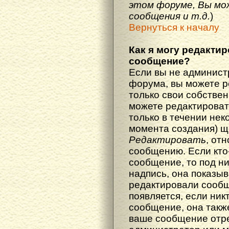
этом форуме, Вы мо
сообщения и т.д.
)
Вернуться к началу
Как я могу редакти
сообщение?
Если вы не админист
форума, вы можете р
только свои собстве
можете редактироват
только в течении нек
момента создания) щ
Редактировать
, от
сообщению. Если кто
сообщение, то под н
надпись, она показыв
редактировали сообщ
появляется, если ник
сообщение, она также
ваше сообщение отр