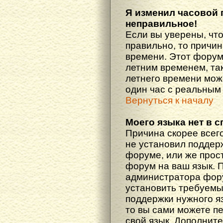
Я изменил часовой 
неправильное!
Если вы уверены, что
правильно, то причин
времени. Этот форум
летним временем, так
летнего времени мож
один час с реальным
Вернуться к началу
Моего языка нет в с
Причина скорее всего
не установил поддер
форуме, или же прост
форум на ваш язык. 
администратора фору
установить требуемы
поддержки нужного яз
то вы сами можете п
свой язык. Дополни