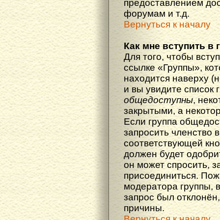
предоставлением дос
форумам и т.д.
Вернуться к началу
Как мне вступить в 
Для того, чтобы вступ
ссылке «Группы», кот
находится наверху (н
и вы увидите список 
общедоступны
, нек
закрытыми, а некото
Если группа общедос
запросить членство в
соответствующей кно
должен будет одобрит
он может спросить, з
присоединиться. Пож
модератора группы, 
запрос был отклонён,
причины.
Вернуться к началу