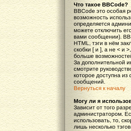
Что такое BBCode?
BBCode это особая 
возможность исполь
определяется админи
можете отключить ег
вами сообщении). BB
HTML, тэги в нём за
скобки [ и ], а не < и
больше возможностей
За дополнительной 
смотрите руководств
которое доступна из
сообщений.
Вернуться к началу
Могу ли я использо
Зависит от того разр
администратором. Ес
использовать, то, ско
лишь несколько тэгов