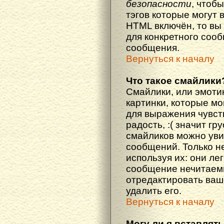
безопасности
, чтоб
тэгов которые могут 
HTML включён, то вы
для конкретного соо
сообщения.
Вернуться к началу
Что такое смайлики
Смайлики, или эмоти
картинки, которые м
для выражения чувств
радость, :( значит гр
смайликов можно уви
сообщений. Только н
используя их: они ле
сообщение нечитаем
отредактировать ваш
удалить его.
Вернуться к началу
Могу ли я вставлят