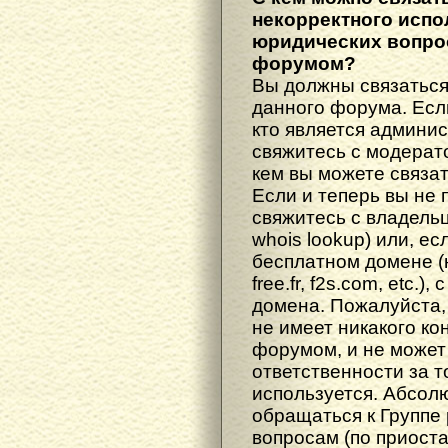
некорректного испо
юридических вопрос
форумом?
Вы должны связаться
данного форума. Есл
кто является админис
свяжитесь с модерато
кем вы можете связат
Если и теперь вы не 
свяжитесь с владель
whois lookup) или, е
бесплатном домене (н
free.fr, f2s.com, etc.
домена. Пожалуйста, 
не имеет никакого к
форумом, и не может
ответственности за т
используется. Абсол
обращаться к Группе
вопросам (по приост