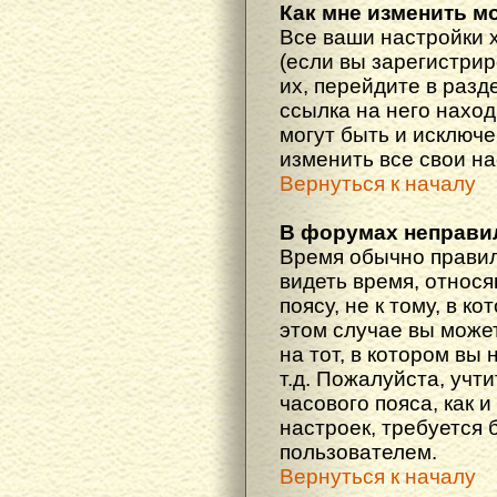
Как мне изменить м
Все ваши настройки 
(если вы зарегистри
их, перейдите в разд
ссылка на него наход
могут быть и исключе
изменить все свои н
Вернуться к началу
В форумах неправи
Время обычно правил
видеть время, относ
поясу, не к тому, в к
этом случае вы може
на тот, в котором вы 
т.д. Пожалуйста, учт
часового пояса, как 
настроек, требуется
пользователем.
Вернуться к началу