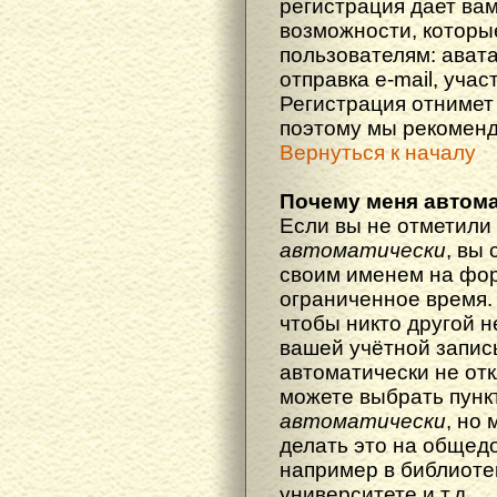
регистрация дает ва
возможности, котор
пользователям: ават
отправка e-mail, участ
Регистрация отнимет 
поэтому мы рекоменд
Вернуться к началу
Почему меня автома
Если вы не отметили
автоматически
, вы
своим именем на фор
ограниченное время. 
чтобы никто другой н
вашей учётной запись
автоматически не от
можете выбрать пунк
автоматически
, но
делать это на общед
например в библиоте
университете и т.д.