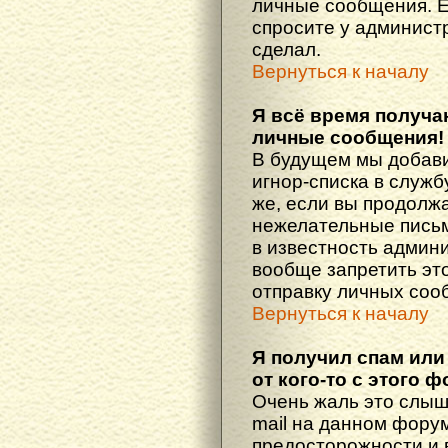
личные сообщения. Е
спросите у администр
сделал.
Вернуться к началу
Я всё время получ
личные сообщения!
В будущем мы добав
игнор-списка в служ
же, если вы продолж
нежелательные письма
в известность админ
вообще запретить эт
отправку личных соо
Вернуться к началу
Я получил спам или
от кого-то с этого 
Очень жаль это слыш
mail на данном фору
предосторожности и