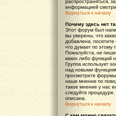
распространяться, з
информацией смотри
Вернуться к началу
Почему здесь нет т
Этот форум был напи
вы уверены, что кака
добавлена, посетите 
что думает по этому 
Пожалуйста, не пиши
каких либо функций 
Группа использует so
над новыми функциям
просмотрите форумы,
наше мнение по пово
такое мнение у нас ес
следуйте процедуре, 
описана.
Вернуться к началу
С кем можно связат