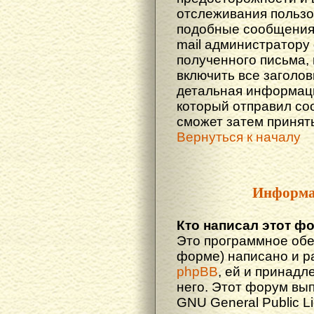
отслеживания польз
подобные сообщения.
mail администратору
полученного письма,
включить все заголов
детальная информаци
который отправил со
сможет затем принят
Вернуться к началу
Информа
Кто написал этот ф
Это программное обе
форме) написано и р
phpBB
, ей и принадл
него. Этот форум вы
GNU General Public L