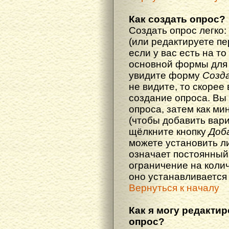
Как создать опрос?
Создать опрос легко:
(или редактируете п
если у вас есть на то
основной формы для
увидите форму
Созд
не видите, то скорее 
создание опроса. Вы
опроса, затем как ми
(чтобы добавить вари
щёлкните кнопку
Доб
можете установить л
означает постоянный
ограничение на колич
оно устанавливается
Вернуться к началу
Как я могу редакти
опрос?