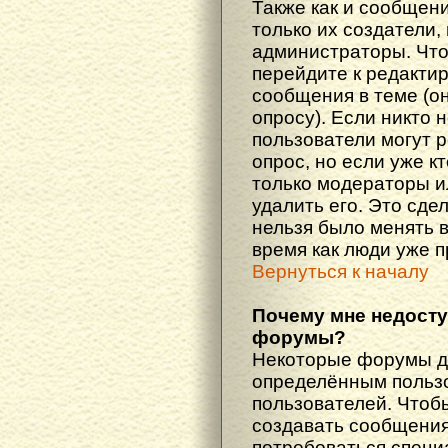
Также как и сообщени
только их создатели
администраторы. Что
перейдите к редакти
сообщения в теме (он
опросу). Если никто 
пользователи могут 
опрос, но если уже кт
только модераторы и
удалить его. Это сде
нельзя было менять в
время как люди уже 
Вернуться к началу
Почему мне недост
форумы?
Некоторые форумы д
определённым пользо
пользователей. Чтоб
создавать сообщения 
потребоваться специ