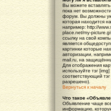
Вы можете вставлять
пока нет возможности
форум. Вы должны ука
которая находится н
например: http://www
place.net/my-picture.g
ссылку на свой компь
является общедоступ
картинки которые на
авторизации, наприм
mail.ru, на защищённ
Для отображения кар
используйте тэг [img
соответствующий тэг
разрешено).
Вернуться к началу
Что такое «Объявл
Объявление чаще вс
информацию, которую