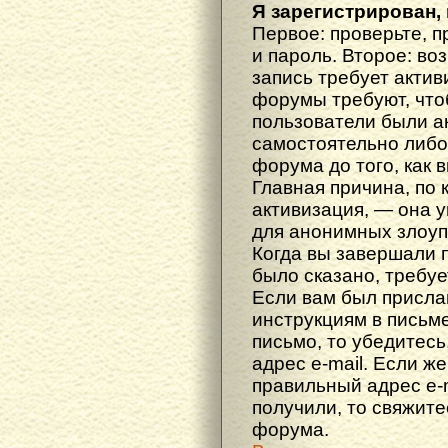
Я зарегистрирован, 
Первое: проверьте, п
и пароль. Второе: во
запись требует акти
форумы требуют, что
пользователи были а
самостоятельно либ
форума до того, как 
Главная причина, по 
активизация, — она 
для анонимных злоуп
Когда вы завершали 
было сказано, требуе
Если вам был прислан
инструкциям в письме
письмо, то убедитесь
адрес e-mail. Если ж
правильный адрес e-m
получили, то свяжит
форума.