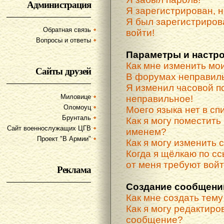
Администрация
Я зарегистрирован, н
Я был зарегистриров
Обратная связь
войти!
Вопросы и ответы
Параметры и настр
Как мне изменить мо
Сайты друзей
В форумах неправиль
Я изменил часовой по
Миловице
неправильное!
Оломоуц
Моего языка нет в спи
Брунталь
Как я могу поместить
Сайт военнослужащих ЦГВ
именем?
Проект "В Армии"
Как я могу изменить 
Когда я щёлкаю по сс
от меня требуют вой
Реклама
Создание сообщени
Как мне создать тем
Как я могу редактиро
сообщение?