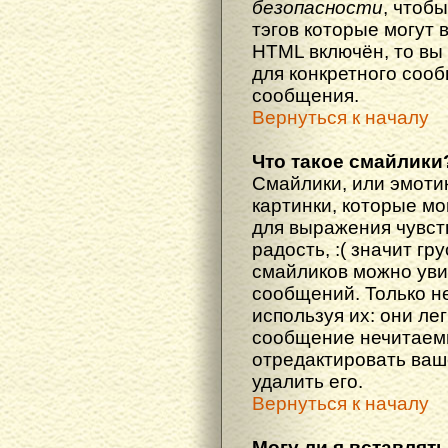
безопасности
, чтоб
тэгов которые могут 
HTML включён, то вы
для конкретного соо
сообщения.
Вернуться к началу
Что такое смайлики
Смайлики, или эмоти
картинки, которые м
для выражения чувств
радость, :( значит гр
смайликов можно уви
сообщений. Только н
используя их: они ле
сообщение нечитаем
отредактировать ваш
удалить его.
Вернуться к началу
Могу ли я вставлят