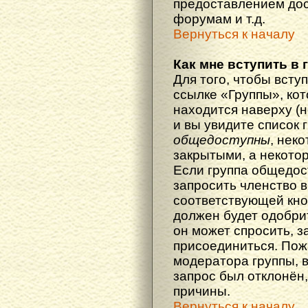
предоставлением дос
форумам и т.д.
Вернуться к началу
Как мне вступить в 
Для того, чтобы вступ
ссылке «Группы», кот
находится наверху (н
и вы увидите список 
общедоступны
, нек
закрытыми, а некото
Если группа общедос
запросить членство в
соответствующей кно
должен будет одобрит
он может спросить, з
присоединиться. Пож
модератора группы, 
запрос был отклонён,
причины.
Вернуться к началу