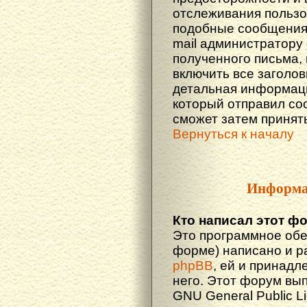
отслеживания польз
подобные сообщения.
mail администратору
полученного письма,
включить все заголов
детальная информаци
который отправил со
сможет затем принят
Вернуться к началу
Информа
Кто написал этот ф
Это программное обе
форме) написано и р
phpBB
, ей и принадл
него. Этот форум вы
GNU General Public L