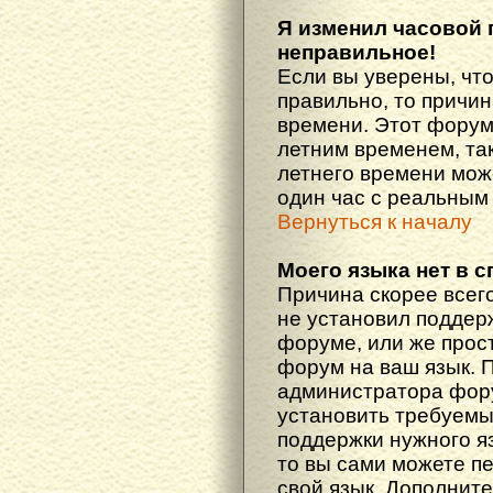
Я изменил часовой 
неправильное!
Если вы уверены, что
правильно, то причин
времени. Этот форум
летним временем, так
летнего времени мож
один час с реальным
Вернуться к началу
Моего языка нет в с
Причина скорее всего
не установил поддер
форуме, или же прост
форум на ваш язык. 
администратора фору
установить требуемы
поддержки нужного яз
то вы сами можете п
свой язык. Дополни