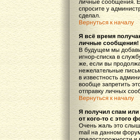
личные сообщения. Е
спросите у администр
сделал.
Вернуться к началу
Я всё время получ
личные сообщения!
В будущем мы добав
игнор-списка в служ
же, если вы продолж
нежелательные письма
в известность админ
вообще запретить эт
отправку личных соо
Вернуться к началу
Я получил спам или
от кого-то с этого 
Очень жаль это слыш
mail на данном фору
предосторожности и