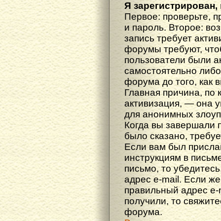
Я зарегистрирован, 
Первое: проверьте, п
и пароль. Второе: во
запись требует акти
форумы требуют, что
пользователи были а
самостоятельно либ
форума до того, как 
Главная причина, по 
активизация, — она 
для анонимных злоуп
Когда вы завершали 
было сказано, требуе
Если вам был прислан
инструкциям в письме
письмо, то убедитесь
адрес e-mail. Если ж
правильный адрес e-m
получили, то свяжит
форума.