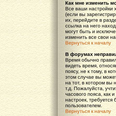
Как мне изменить м
Все ваши настройки 
(если вы зарегистри
их, перейдите в разд
ссылка на него наход
могут быть и исключе
изменить все свои н
Вернуться к началу
В форумах неправи
Время обычно правил
видеть время, относ
поясу, не к тому, в к
этом случае вы може
на тот, в котором вы 
т.д. Пожалуйста, учт
часового пояса, как 
настроек, требуется
пользователем.
Вернуться к началу