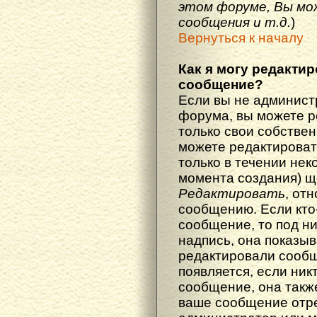
этом форуме, Вы мо
сообщения и т.д.
)
Вернуться к началу
Как я могу редакти
сообщение?
Если вы не админист
форума, вы можете р
только свои собстве
можете редактироват
только в течении нек
момента создания) щ
Редактировать
, от
сообщению. Если кто
сообщение, то под н
надпись, она показыв
редактировали сообщ
появляется, если ник
сообщение, она также
ваше сообщение отр