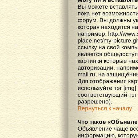
Вы можете вставлять
пока нет возможности
форум. Вы должны ука
которая находится н
например: http://www
place.net/my-picture.g
ссылку на свой компь
является общедоступ
картинки которые на
авторизации, наприм
mail.ru, на защищённ
Для отображения кар
используйте тэг [img
соответствующий тэг
разрешено).
Вернуться к началу
Что такое «Объявл
Объявление чаще вс
информацию, которую