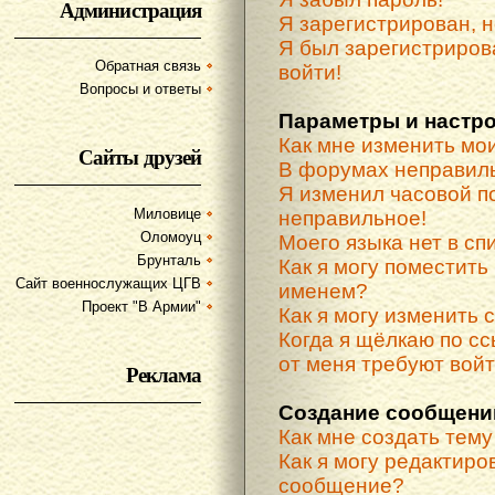
Администрация
Я зарегистрирован, н
Я был зарегистриров
Обратная связь
войти!
Вопросы и ответы
Параметры и настр
Как мне изменить мо
Сайты друзей
В форумах неправиль
Я изменил часовой по
Миловице
неправильное!
Оломоуц
Моего языка нет в спи
Брунталь
Как я могу поместить
Сайт военнослужащих ЦГВ
именем?
Проект "В Армии"
Как я могу изменить 
Когда я щёлкаю по сс
от меня требуют вой
Реклама
Создание сообщени
Как мне создать тем
Как я могу редактиро
сообщение?