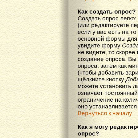
Как создать опрос?
Создать опрос легко:
(или редактируете п
если у вас есть на то
основной формы для
увидите форму
Созд
не видите, то скорее 
создание опроса. Вы
опроса, затем как ми
(чтобы добавить вари
щёлкните кнопку
Доб
можете установить л
означает постоянный
ограничение на колич
оно устанавливается
Вернуться к началу
Как я могу редакти
опрос?