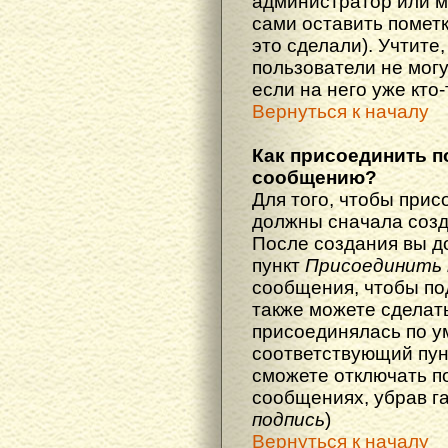
администратор или м
сами оставить пометк
это сделали). Учтите
пользователи не мог
если на него уже кто-
Вернуться к началу
Как присоединить п
сообщению?
Для того, чтобы прис
должны сначала созд
После создания вы д
пункт
Присоединить 
сообщения, чтобы по
также можете сделат
присоединялась по у
соответствующий пун
сможете отключать п
сообщениях, убрав г
подпись
)
Вернуться к началу