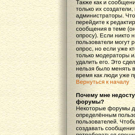
Также как и сообщени
только их создатели
администраторы. Что
перейдите к редакти
сообщения в теме (он
опросу). Если никто 
пользователи могут 
опрос, но если уже кт
только модераторы и
удалить его. Это сде
нельзя было менять в
время как люди уже 
Вернуться к началу
Почему мне недост
форумы?
Некоторые форумы д
определённым пользо
пользователей. Чтоб
создавать сообщения 
потребоваться специ