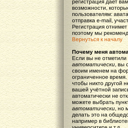
регистрация дает ва
возможности, котор
пользователям: ават
отправка e-mail, участ
Регистрация отнимет 
поэтому мы рекоменд
Вернуться к началу
Почему меня автома
Если вы не отметили
автоматически
, вы
своим именем на фор
ограниченное время. 
чтобы никто другой н
вашей учётной запись
автоматически не от
можете выбрать пунк
автоматически
, но
делать это на общед
например в библиоте
университете и т.д.