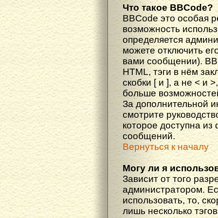
Что такое BBCode?
BBCode это особая 
возможность исполь
определяется админи
можете отключить ег
вами сообщении). BB
HTML, тэги в нём за
скобки [ и ], а не < и
больше возможностей
За дополнительной 
смотрите руководств
которое доступна из
сообщений.
Вернуться к началу
Могу ли я использо
Зависит от того разр
администратором. Ес
использовать, то, ско
лишь несколько тэгов