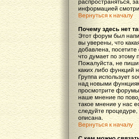
распространяться, з
информацией смотри
Вернуться к началу
Почему здесь нет т
Этот форум был напи
вы уверены, что кака
добавлена, посетите 
что думает по этому 
Пожалуйста, не пиши
каких либо функций 
Группа использует so
над новыми функциям
просмотрите форумы,
наше мнение по пово
такое мнение у нас ес
следуйте процедуре, 
описана.
Вернуться к началу
С кем можно связат