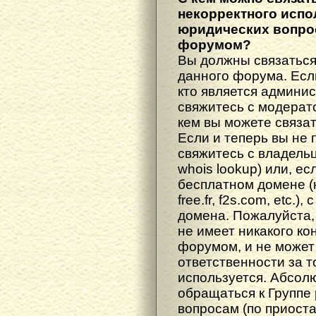
некорректного испо
юридических вопрос
форумом?
Вы должны связаться
данного форума. Есл
кто является админис
свяжитесь с модерато
кем вы можете связат
Если и теперь вы не 
свяжитесь с владель
whois lookup) или, е
бесплатном домене (н
free.fr, f2s.com, etc.
домена. Пожалуйста, 
не имеет никакого к
форумом, и не может
ответственности за т
используется. Абсол
обращаться к Группе
вопросам (по приост