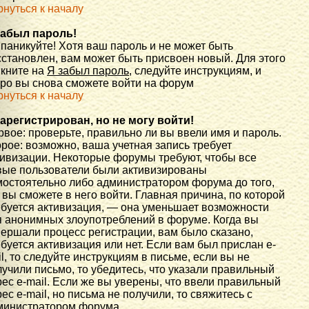
рнуться к началу
забыл пароль!
 паникуйте! Хотя ваш пароль и не может быть
сстановлен, вам может быть присвоен новый. Для этого
икните на
Я забыл пароль
, следуйте инструкциям, и
оро вы снова сможете войти на форум
рнуться к началу
зарегистрирован, но не могу войти!
вое: проверьте, правильно ли вы ввели имя и пароль.
рое: возможно, ваша учетная запись требует
тивизации. Некоторые форумы требуют, чтобы все
вые пользователи были активизированы
мостоятельно либо администратором форума до того,
 вы сможете в него войти. Главная причина, по которой
ебуется активизация, — она уменьшает возможности
я анонимных злоупотреблений в форуме. Когда вы
вершали процесс регистрации, вам было сказано,
буется активизация или нет. Если вам был прислан e-
l, то следуйте инструкциям в письме, если вы не
учили письмо, то убедитесь, что указали правильный
ес e-mail. Если же вы уверены, что ввели правильный
ес e-mail, но письма не получили, то свяжитесь с
министратором форума.