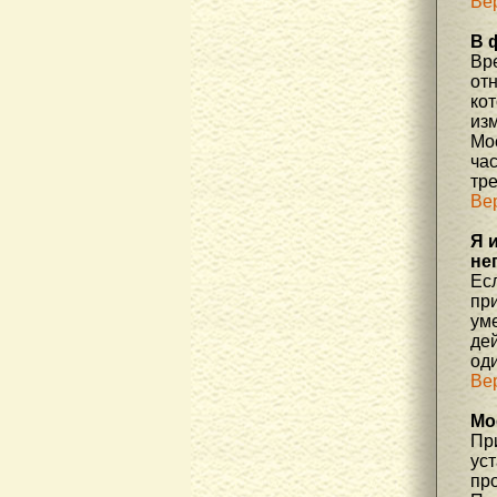
Ве
В 
Вр
отн
ко
изм
Мос
час
тр
Ве
Я 
не
Есл
пр
уме
де
од
Ве
Мо
При
ус
про