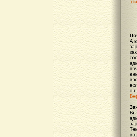
эт
По
А 
за
зак
соо
ад
по
вам
вв
есл
он
Ве
За
Вы 
ад
за
Те
во