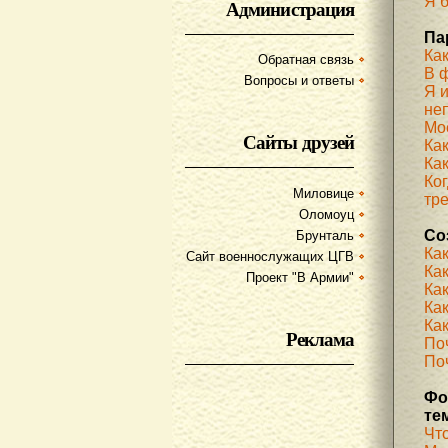
Я б
Администрация
Па
Ка
Обратная связь
В 
Вопросы и ответы
Я 
не
Мое
Сайты друзей
Ка
Как
Ког
Миловице
тр
Оломоуц
Со
Брунталь
Ка
Сайт военнослужащих ЦГВ
Ка
Проект "В Армии"
Ка
Как
Как
Реклама
По
Поч
Фо
те
Чт