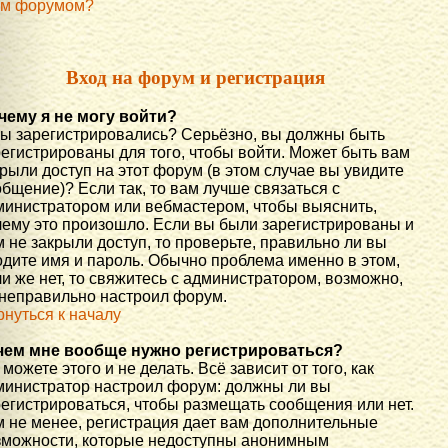
им форумом?
Вход на форум и регистрация
чему я не могу войти?
вы зарегистрировались? Серьёзно, вы должны быть
регистрированы для того, чтобы войти. Может быть вам
рыли доступ на этот форум (в этом случае вы увидите
бщение)? Если так, то вам лучше связаться с
министратором или вебмастером, чтобы выяснить,
чему это произошло. Если вы были зарегистрированы и
 не закрыли доступ, то проверьте, правильно ли вы
одите имя и пароль. Обычно проблема именно в этом,
и же нет, то свяжитесь с администратором, возможно,
 неправильно настроил форум.
рнуться к началу
чем мне вообще нужно регистрироваться?
можете этого и не делать. Всё зависит от того, как
министратор настроил форум: должны ли вы
регистрироваться, чтобы размещать сообщения или нет.
м не менее, регистрация дает вам дополнительные
зможности, которые недоступны анонимным