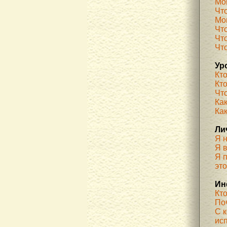
Мо
Чт
Мог
Чт
Чт
Чт
Ур
Кт
Кт
Чт
Как
Ка
Ли
Я 
Я 
Я п
эт
Ин
Кт
По
С 
ис