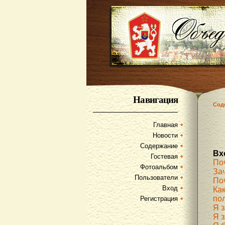
Навигация
Сод
Главная
Новости
Содержание
Вх
Гостевая
По
Фотоальбом
За
Пользователи
По
Вход
Как
по
Регистрация
Я 
Я з