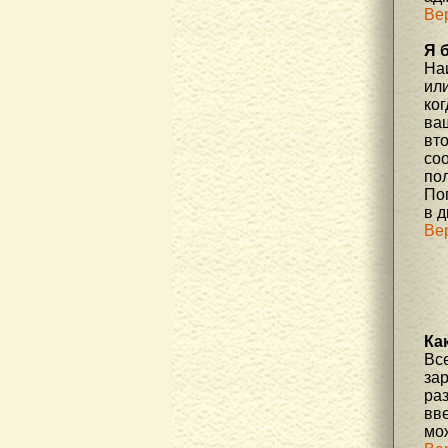
Ве
Я 
На
или
ко
ва
вт
со
по
По
в д
Ве
Ка
Вс
за
ра
вве
мо