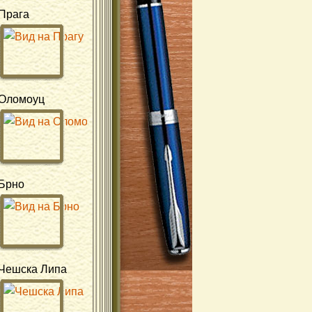
Прага
Оломоуц
Брно
Чешска Липа