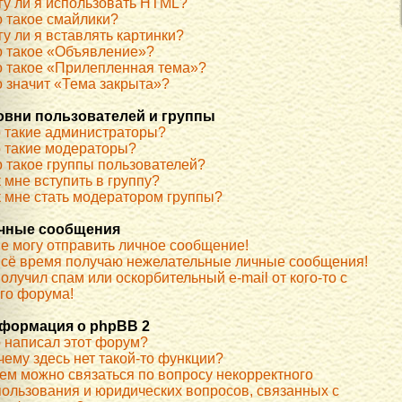
гу ли я использовать HTML?
о такое смайлики?
у ли я вставлять картинки?
о такое «Объявление»?
о такое «Прилепленная тема»?
о значит «Тема закрыта»?
овни пользователей и группы
о такие администраторы?
о такие модераторы?
о такое группы пользователей?
 мне вступить в группу?
к мне стать модератором группы?
чные сообщения
не могу отправить личное сообщение!
всё время получаю нежелательные личные сообщения!
олучил спам или оскорбительный e-mail от кого-то с
ого форума!
формация о phpBB 2
о написал этот форум?
чему здесь нет такой-то функции?
кем можно связаться по вопросу некорректного
пользования и юридических вопросов, связанных с