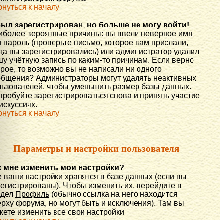
рнуться к началу
был зарегистрирован, но больше не могу войти!
иболее вероятные причины: вы ввели неверное имя
 пароль (проверьте письмо, которое вам прислали,
гда вы зарегистрировались) или администратор удалил
шу учётную запись по каким-то причинам. Если верно
орое, то возможно вы не написали ни одного
общения? Администраторы могут удалять неактивных
льзователей, чтобы уменьшить размер базы данных.
пробуйте зарегистрироваться снова и принять участие
искуссиях.
рнуться к началу
Параметры и настройки пользователя
к мне изменить мои настройки?
е ваши настройки хранятся в базе данных (если вы
регистрированы). Чтобы изменить их, перейдите в
здел
Профиль
(обычно ссылка на него находится
рху форума, но могут быть и исключения). Там вы
жете изменить все свои настройки