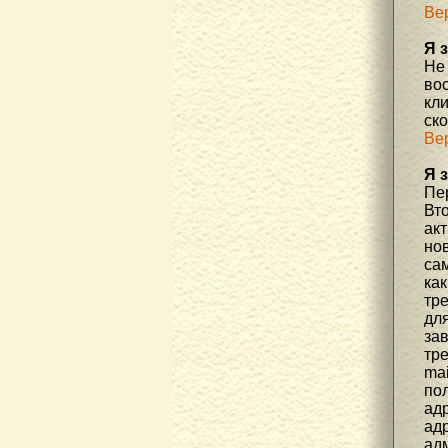
Ве
Я 
Не
во
кл
ск
Ве
Я 
Пер
Вто
ак
но
са
как
тр
дл
за
тре
mai
пол
адр
адр
ад