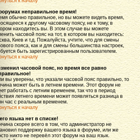
рнуться к началу
форумах неправильное время!
емя обычно правильное, но вы можете видеть время,
осящееся к другому часовому поясу, не к тому, в
тором находитесь вы. В этом случае вы можете
енить часовой пояс на тот, в котором вы находитесь:
ква, Киев и т.д. Пожалуйста, учтите, что для смены
ового пояса, как и для смены большинства настроек,
ебуется быть зарегистрированным пользователем.
рнуться к началу
изменил часовой пояс, но время все равно
правильное!
и вы уверены, что указали часовой пояс правильно, то
ичина может быть в летнем времени. Этот форум не
ет работать с летним временем, так что в период
йствия летнего времени может появляться разница в
ин час с реальным временем.
рнуться к началу
его языка нет в списке!
чина скорее всего в том, что администратор не
тановил поддержку вашего языка в форуме, или же
сто никто не перевёл этот форум на ваш язык.