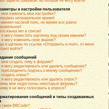
ыл зарегистрирован, но больше не могу войти!
раметры и настройки пользователя
к мне изменить мои настройки?
форумах неправильное время!
изменил часовой пояс, но время все равно
правильное!
го языка нет в списке!
к я могу поместить картинку под своим именем?
 я могу изменить свое звание?
да я щёлкаю по ссылке «Отправить e-mail», от меня
ебуют войти?
здание сообщений
к мне создать тему в форуме?
к я могу редактировать или удалить сообщение?
к присоединить подпись к моему сообщению?
 создать опрос?
 я могу редактировать или удалить опрос?
чему мне недоступны некоторые форумы?
ему я не могу голосовать в опросе?
рматирование сообщений и типы создаваемых
м
о такое BBCode?