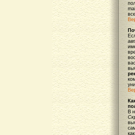
по
mai
все
Ве
По
Ес
ав
им
вре
во
ва
вы
ре
ко
уни
Ве
Ка
по
В 
Ск
вы
са
как