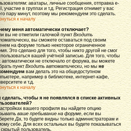
льзователям: аватары, личные сообщения, отправка e-
l, участие в группах и т.д. Регистрация отнимет у вас
го пару минут, поэтому мы рекомендуем это сделать.
рнуться к началу
чему меня автоматически отключает?
ли вы не отметили галочкой пункт
Входить
томатически
, вы сможете оставаться под своим
енем на форуме только некоторое ограниченное
мя. Это сделано для того, чтобы никто другой не смог
спользоваться вашей учётной записью. Для того, чтобы
с автоматически не отключало от форума, вы можете
брать пункт
Входить автоматически
, но мы
не
комендуем
вам делать это на общедоступном
мпьютере, например в библиотеке, интернет-кафе,
верситете и т.д.
рнуться к началу
к сделать, чтобы я не появлялся в списке активных
льзователей?
настройках вашего профиля вы найдете опцию
рывать ваше пребывание на форуме
, если вы
берете
Да
, то будете видны только администраторам и
мому себе. Для всех остальных вы будете показываться
 скрытый пользователь.