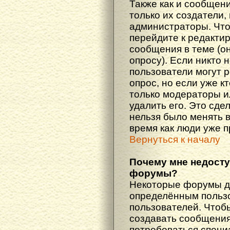
Также как и сообщени
только их создатели
администраторы. Что
перейдите к редакти
сообщения в теме (он
опросу). Если никто 
пользователи могут 
опрос, но если уже кт
только модераторы и
удалить его. Это сде
нельзя было менять в
время как люди уже 
Вернуться к началу
Почему мне недост
форумы?
Некоторые форумы д
определённым пользо
пользователей. Чтоб
создавать сообщения 
потребоваться специ