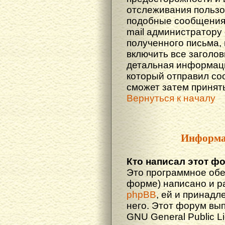
отслеживания польз
подобные сообщения.
mail администратору
полученного письма,
включить все заголов
детальная информаци
который отправил со
сможет затем принят
Вернуться к началу
Информа
Кто написал этот ф
Это программное обе
форме) написано и р
phpBB
, ей и принадл
него. Этот форум вы
GNU General Public L