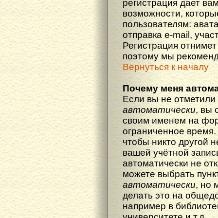
регистрация дает ва
возможности, котор
пользователям: ават
отправка e-mail, участ
Регистрация отнимет 
поэтому мы рекоменд
Вернуться к началу
Почему меня автома
Если вы не отметили
автоматически
, вы
своим именем на фор
ограниченное время. 
чтобы никто другой н
вашей учётной запись
автоматически не от
можете выбрать пунк
автоматически
, но
делать это на общед
например в библиоте
университете и т.д.