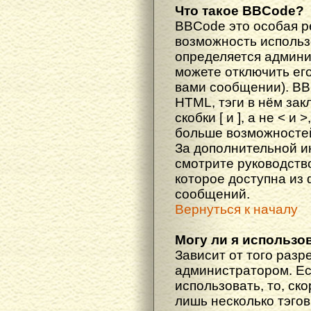
Что такое BBCode?
BBCode это особая 
возможность исполь
определяется админи
можете отключить ег
вами сообщении). BB
HTML, тэги в нём за
скобки [ и ], а не < и
больше возможностей
За дополнительной 
смотрите руководств
которое доступна из
сообщений.
Вернуться к началу
Могу ли я использо
Зависит от того разр
администратором. Ес
использовать, то, ско
лишь несколько тэгов