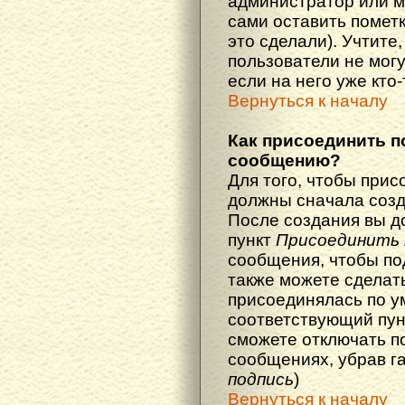
администратор или м
сами оставить пометк
это сделали). Учтите
пользователи не мог
если на него уже кто-
Вернуться к началу
Как присоединить п
сообщению?
Для того, чтобы прис
должны сначала созд
После создания вы д
пункт
Присоединить 
сообщения, чтобы по
также можете сделат
присоединялась по у
соответствующий пун
сможете отключать п
сообщениях, убрав г
подпись
)
Вернуться к началу