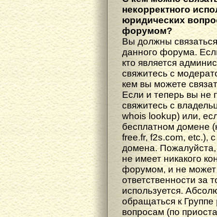
некорректного испо
юридических вопрос
форумом?
Вы должны связаться
данного форума. Есл
кто является админис
свяжитесь с модерато
кем вы можете связат
Если и теперь вы не 
свяжитесь с владель
whois lookup) или, е
бесплатном домене (н
free.fr, f2s.com, etc.
домена. Пожалуйста, 
не имеет никакого к
форумом, и не может
ответственности за т
используется. Абсол
обращаться к Группе
вопросам (по приост