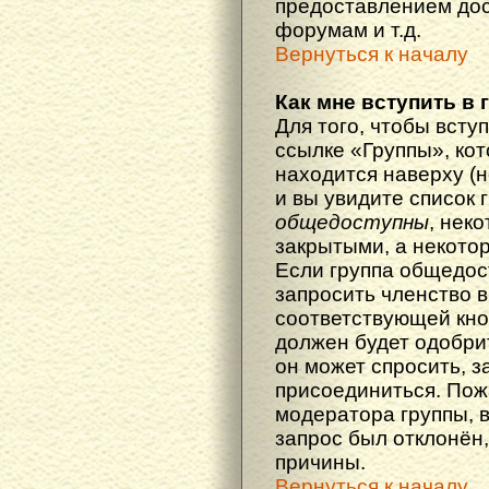
предоставлением дос
форумам и т.д.
Вернуться к началу
Как мне вступить в 
Для того, чтобы вступ
ссылке «Группы», кот
находится наверху (н
и вы увидите список 
общедоступны
, нек
закрытыми, а некото
Если группа общедос
запросить членство в
соответствующей кно
должен будет одобрит
он может спросить, з
присоединиться. Пож
модератора группы, 
запрос был отклонён,
причины.
Вернуться к началу