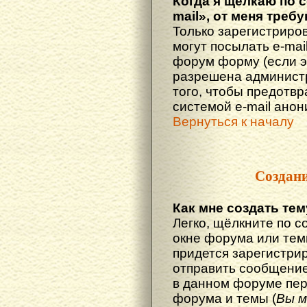
Когда я щёлкаю по 
mail», от меня треб
Только зарегистриро
могут посылать e-mai
форум форму (если 
разрешена администр
того, чтобы предотв
системой e-mail ано
Вернуться к началу
Создан
Как мне создать те
Легко, щёлкните по с
окне форума или тем
придется зарегистри
отправить сообщение
в данном форуме пер
форума и темы (
Вы м