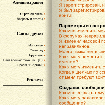
Администрация
Я зарегистрирован, н
Я был зарегистриров
Обратная связь
войти!
Вопросы и ответы
Параметры и настр
Как мне изменить мо
Сайты друзей
В форумах неправиль
Я изменил часовой по
Миловице
неправильное!
Оломоуц
Моего языка нет в спи
Брунталь
Как я могу поместить
Сайт военнослужащих ЦГВ
именем?
Проект "В Армии"
Как я могу изменить 
Когда я щёлкаю по сс
от меня требуют вой
Реклама
Создание сообщени
Как мне создать тем
Как я могу редактиро
сообщение?