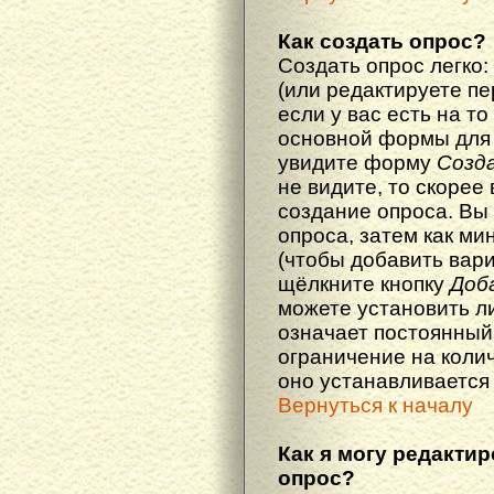
Как создать опрос?
Создать опрос легко:
(или редактируете п
если у вас есть на то
основной формы для
увидите форму
Созд
не видите, то скорее 
создание опроса. Вы
опроса, затем как ми
(чтобы добавить вари
щёлкните кнопку
Доб
можете установить л
означает постоянный
ограничение на колич
оно устанавливается
Вернуться к началу
Как я могу редакти
опрос?