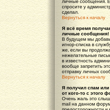
личные сообщения. Е
спросите у администр
сделал.
Вернуться к началу
Я всё время получ
личные сообщения!
В будущем мы добав
игнор-списка в служ
же, если вы продолж
нежелательные письма
в известность админ
вообще запретить эт
отправку личных соо
Вернуться к началу
Я получил спам или
от кого-то с этого 
Очень жаль это слыш
mail на данном фору
предосторожности и