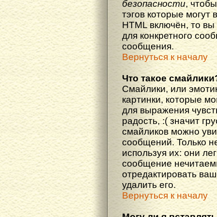
безопасности
, чтоб
тэгов которые могут 
HTML включён, то вы
для конкретного соо
сообщения.
Вернуться к началу
Что такое смайлики
Смайлики, или эмоти
картинки, которые м
для выражения чувств
радость, :( значит гр
смайликов можно уви
сообщений. Только н
используя их: они ле
сообщение нечитаем
отредактировать ваш
удалить его.
Вернуться к началу
Могу ли я вставлят