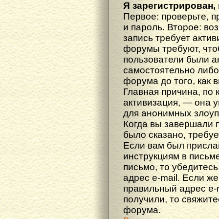
Я зарегистрирован, 
Первое: проверьте, п
и пароль. Второе: во
запись требует акти
форумы требуют, что
пользователи были а
самостоятельно либ
форума до того, как 
Главная причина, по 
активизация, — она 
для анонимных злоуп
Когда вы завершали 
было сказано, требуе
Если вам был прислан
инструкциям в письме
письмо, то убедитесь
адрес e-mail. Если ж
правильный адрес e-m
получили, то свяжит
форума.