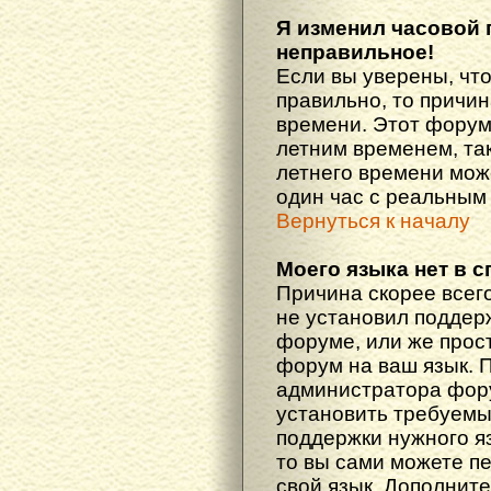
Я изменил часовой 
неправильное!
Если вы уверены, что
правильно, то причин
времени. Этот форум
летним временем, так
летнего времени мож
один час с реальным
Вернуться к началу
Моего языка нет в с
Причина скорее всего
не установил поддер
форуме, или же прост
форум на ваш язык. 
администратора фору
установить требуемы
поддержки нужного яз
то вы сами можете п
свой язык. Дополни