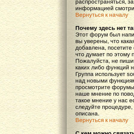
распространяться, з
информацией смотри
Вернуться к началу
Почему здесь нет т
Этот форум был напи
вы уверены, что кака
добавлена, посетите 
что думает по этому 
Пожалуйста, не пиши
каких либо функций 
Группа использует so
над новыми функциям
просмотрите форумы,
наше мнение по пово
такое мнение у нас ес
следуйте процедуре, 
описана.
Вернуться к началу
С кем можно связат