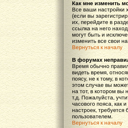
Как мне изменить м
Все ваши настройки 
(если вы зарегистри
их, перейдите в разд
ссылка на него наход
могут быть и исключе
изменить все свои н
Вернуться к началу
В форумах неправи
Время обычно правил
видеть время, относ
поясу, не к тому, в к
этом случае вы може
на тот, в котором вы 
т.д. Пожалуйста, учт
часового пояса, как 
настроек, требуется
пользователем.
Вернуться к началу