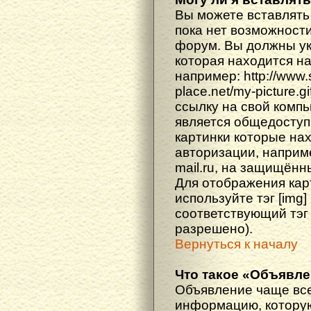
Вы можете вставлять
пока нет возможности
форум. Вы должны ука
которая находится н
например: http://www
place.net/my-picture.g
ссылку на свой компь
является общедоступ
картинки которые на
авторизации, наприм
mail.ru, на защищённ
Для отображения кар
используйте тэг [img
соответствующий тэг
разрешено).
Вернуться к началу
Что такое «Объявл
Объявление чаще вс
информацию, которую