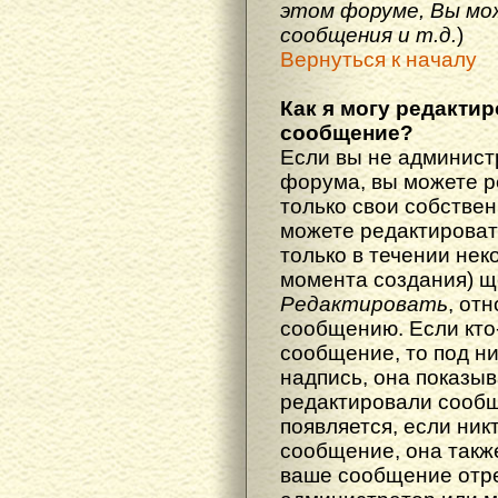
этом форуме, Вы мо
сообщения и т.д.
)
Вернуться к началу
Как я могу редакти
сообщение?
Если вы не админист
форума, вы можете р
только свои собстве
можете редактироват
только в течении нек
момента создания) щ
Редактировать
, от
сообщению. Если кто
сообщение, то под н
надпись, она показыв
редактировали сообщ
появляется, если ник
сообщение, она также
ваше сообщение отр