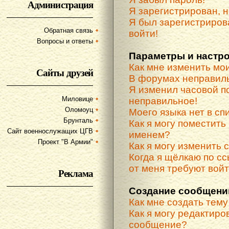
Администрация
Я зарегистрирован, н
Я был зарегистриров
Обратная связь
войти!
Вопросы и ответы
Параметры и настр
Как мне изменить мо
Сайты друзей
В форумах неправиль
Я изменил часовой по
Миловице
неправильное!
Оломоуц
Моего языка нет в спи
Брунталь
Как я могу поместить
Сайт военнослужащих ЦГВ
именем?
Проект "В Армии"
Как я могу изменить 
Когда я щёлкаю по сс
от меня требуют вой
Реклама
Создание сообщени
Как мне создать тем
Как я могу редактиро
сообщение?