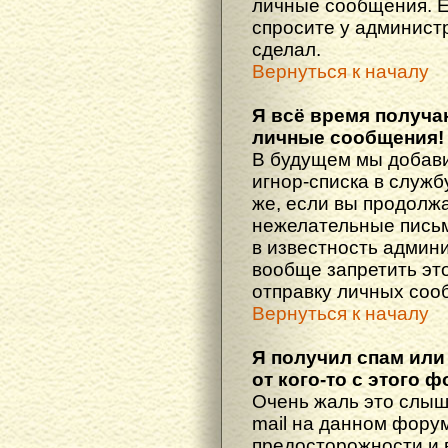
личные сообщения. Е
спросите у администр
сделал.
Вернуться к началу
Я всё время получ
личные сообщения!
В будущем мы добав
игнор-списка в служ
же, если вы продолж
нежелательные письма
в известность админ
вообще запретить эт
отправку личных соо
Вернуться к началу
Я получил спам или
от кого-то с этого 
Очень жаль это слыш
mail на данном фору
предосторожности и