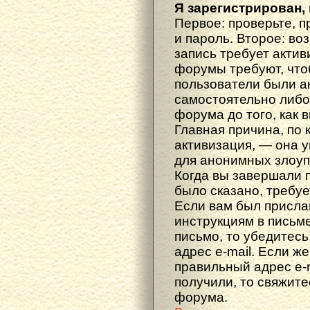
Я зарегистрирован, 
Первое: проверьте, п
и пароль. Второе: во
запись требует акти
форумы требуют, что
пользователи были а
самостоятельно либ
форума до того, как 
Главная причина, по 
активизация, — она 
для анонимных злоуп
Когда вы завершали 
было сказано, требуе
Если вам был прислан
инструкциям в письме
письмо, то убедитесь
адрес e-mail. Если ж
правильный адрес e-m
получили, то свяжит
форума.