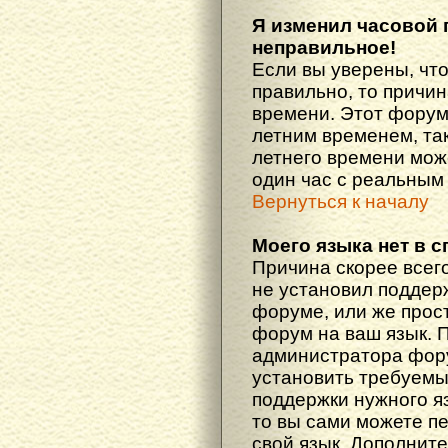
Я изменил часовой 
неправильное!
Если вы уверены, что
правильно, то причин
времени. Этот форум
летним временем, так
летнего времени мож
один час с реальным
Вернуться к началу
Моего языка нет в с
Причина скорее всего
не установил поддер
форуме, или же прост
форум на ваш язык. 
администратора фору
установить требуемы
поддержки нужного яз
то вы сами можете п
свой язык. Дополни