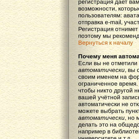
регистрация дает ва
возможности, котор
пользователям: ават
отправка e-mail, участ
Регистрация отнимет 
поэтому мы рекоменд
Вернуться к началу
Почему меня автома
Если вы не отметили
автоматически
, вы
своим именем на фор
ограниченное время. 
чтобы никто другой н
вашей учётной запись
автоматически не от
можете выбрать пунк
автоматически
, но
делать это на общед
например в библиоте
университете и т.д.