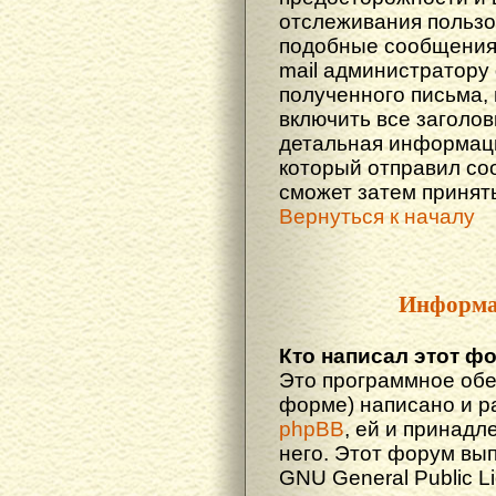
отслеживания польз
подобные сообщения.
mail администратору
полученного письма,
включить все заголов
детальная информаци
который отправил со
сможет затем принят
Вернуться к началу
Информа
Кто написал этот ф
Это программное обе
форме) написано и р
phpBB
, ей и принадл
него. Этот форум вы
GNU General Public L