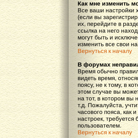
Как мне изменить м
Все ваши настройки 
(если вы зарегистри
их, перейдите в разд
ссылка на него наход
могут быть и исключе
изменить все свои н
Вернуться к началу
В форумах неправи
Время обычно правил
видеть время, относ
поясу, не к тому, в к
этом случае вы може
на тот, в котором вы 
т.д. Пожалуйста, учт
часового пояса, как 
настроек, требуется
пользователем.
Вернуться к началу