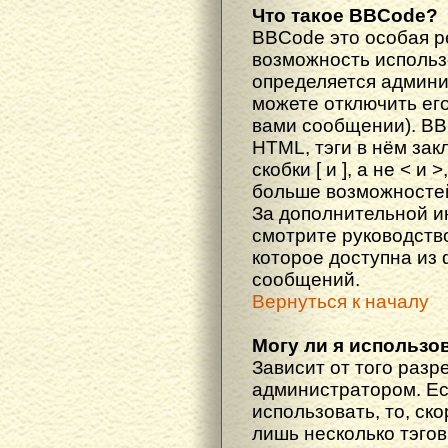
Что такое BBCode?
BBCode это особая 
возможность исполь
определяется админи
можете отключить ег
вами сообщении). BB
HTML, тэги в нём за
скобки [ и ], а не < и
больше возможностей
За дополнительной 
смотрите руководств
которое доступна из
сообщений.
Вернуться к началу
Могу ли я использо
Зависит от того разр
администратором. Ес
использовать, то, ско
лишь несколько тэгов