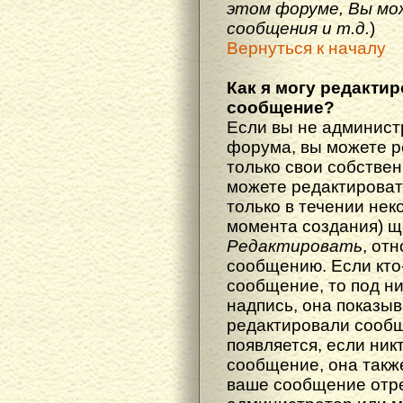
этом форуме, Вы мо
сообщения и т.д.
)
Вернуться к началу
Как я могу редакти
сообщение?
Если вы не админист
форума, вы можете р
только свои собстве
можете редактироват
только в течении нек
момента создания) щ
Редактировать
, от
сообщению. Если кто
сообщение, то под н
надпись, она показыв
редактировали сообщ
появляется, если ник
сообщение, она также
ваше сообщение отр