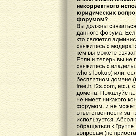
некорректного испо
юридических вопрос
форумом?
Вы должны связаться
данного форума. Есл
кто является админис
свяжитесь с модерато
кем вы можете связат
Если и теперь вы не 
свяжитесь с владель
whois lookup) или, е
бесплатном домене (н
free.fr, f2s.com, etc.
домена. Пожалуйста, 
не имеет никакого к
форумом, и не может
ответственности за т
используется. Абсол
обращаться к Группе
вопросам (по приост