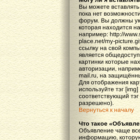
Вы можете вставлять
пока нет возможности
форум. Вы должны ука
которая находится н
например: http://www
place.net/my-picture.g
ссылку на свой компь
является общедоступ
картинки которые на
авторизации, наприм
mail.ru, на защищённ
Для отображения кар
используйте тэг [img
соответствующий тэг
разрешено).
Вернуться к началу
Что такое «Объявл
Объявление чаще вс
информацию, которую