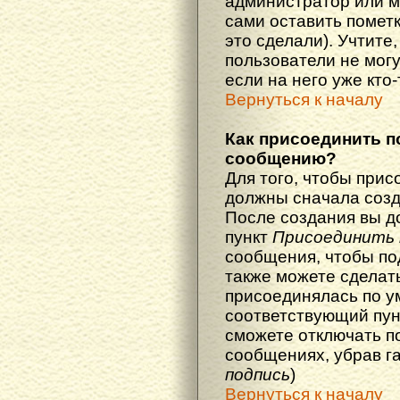
администратор или м
сами оставить пометк
это сделали). Учтите
пользователи не мог
если на него уже кто-
Вернуться к началу
Как присоединить п
сообщению?
Для того, чтобы прис
должны сначала созд
После создания вы д
пункт
Присоединить 
сообщения, чтобы по
также можете сделат
присоединялась по у
соответствующий пун
сможете отключать п
сообщениях, убрав г
подпись
)
Вернуться к началу