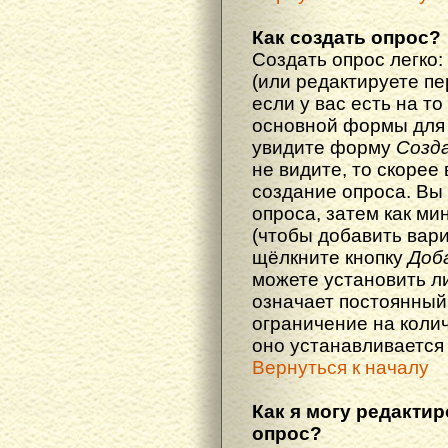
Как создать опрос?
Создать опрос легко:
(или редактируете п
если у вас есть на то
основной формы для
увидите форму
Созд
не видите, то скорее 
создание опроса. Вы
опроса, затем как ми
(чтобы добавить вари
щёлкните кнопку
Доб
можете установить л
означает постоянный
ограничение на колич
оно устанавливается
Вернуться к началу
Как я могу редакти
опрос?