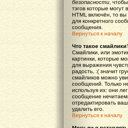
безопасности
, чтоб
тэгов которые могут 
HTML включён, то вы
для конкретного соо
сообщения.
Вернуться к началу
Что такое смайлики
Смайлики, или эмоти
картинки, которые м
для выражения чувств
радость, :( значит гр
смайликов можно уви
сообщений. Только н
используя их: они ле
сообщение нечитаем
отредактировать ваш
удалить его.
Вернуться к началу
Могу ли я вставлят