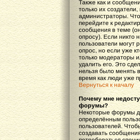
Также как и сообщени
только их создатели
администраторы. Что
перейдите к редакти
сообщения в теме (он
опросу). Если никто 
пользователи могут 
опрос, но если уже кт
только модераторы и
удалить его. Это сде
нельзя было менять в
время как люди уже 
Вернуться к началу
Почему мне недост
форумы?
Некоторые форумы д
определённым пользо
пользователей. Чтоб
создавать сообщения 
потребоваться специ