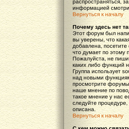
распространяться, з
информацией смотри
Вернуться к началу
Почему здесь нет т
Этот форум был напи
вы уверены, что кака
добавлена, посетите 
что думает по этому 
Пожалуйста, не пиши
каких либо функций 
Группа использует so
над новыми функциям
просмотрите форумы,
наше мнение по пово
такое мнение у нас ес
следуйте процедуре, 
описана.
Вернуться к началу
С кем можно связат