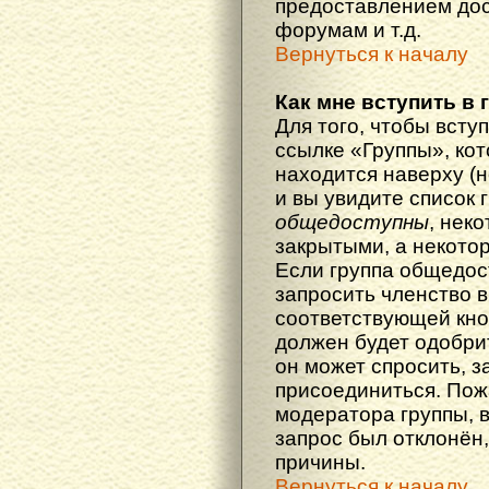
предоставлением дос
форумам и т.д.
Вернуться к началу
Как мне вступить в 
Для того, чтобы вступ
ссылке «Группы», кот
находится наверху (н
и вы увидите список 
общедоступны
, нек
закрытыми, а некото
Если группа общедос
запросить членство в
соответствующей кно
должен будет одобрит
он может спросить, з
присоединиться. Пож
модератора группы, 
запрос был отклонён,
причины.
Вернуться к началу