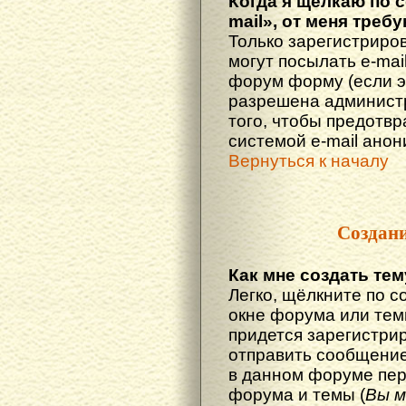
Когда я щёлкаю по 
mail», от меня треб
Только зарегистриро
могут посылать e-mai
форум форму (если 
разрешена администр
того, чтобы предотв
системой e-mail ано
Вернуться к началу
Создан
Как мне создать те
Легко, щёлкните по с
окне форума или тем
придется зарегистри
отправить сообщение
в данном форуме пер
форума и темы (
Вы м