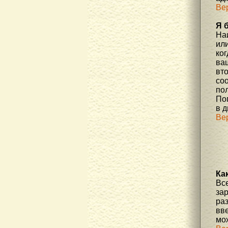
Ве
Я 
На
или
ко
ва
вт
со
по
По
в д
Ве
Ка
Вс
за
ра
вве
мо