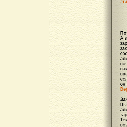
эт
По
А 
за
зак
соо
ад
по
вам
вв
есл
он
Ве
За
Вы 
ад
за
Те
во