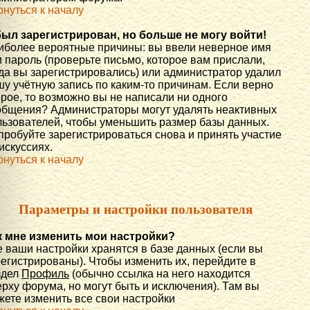
рнуться к началу
был зарегистрирован, но больше не могу войти!
иболее вероятные причины: вы ввели неверное имя
 пароль (проверьте письмо, которое вам прислали,
гда вы зарегистрировались) или администратор удалил
шу учётную запись по каким-то причинам. Если верно
орое, то возможно вы не написали ни одного
общения? Администраторы могут удалять неактивных
льзователей, чтобы уменьшить размер базы данных.
пробуйте зарегистрироваться снова и принять участие
искуссиях.
рнуться к началу
Параметры и настройки пользователя
к мне изменить мои настройки?
е ваши настройки хранятся в базе данных (если вы
регистрированы). Чтобы изменить их, перейдите в
здел
Профиль
(обычно ссылка на него находится
рху форума, но могут быть и исключения). Там вы
жете изменить все свои настройки