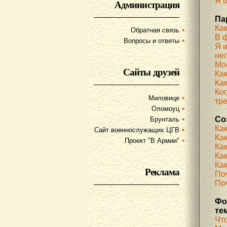
Я б
Администрация
Па
Ка
Обратная связь
В 
Вопросы и ответы
Я 
не
Мое
Сайты друзей
Ка
Как
Ког
Миловице
тр
Оломоуц
Со
Брунталь
Ка
Сайт военнослужащих ЦГВ
Ка
Проект "В Армии"
Ка
Как
Как
Реклама
По
Поч
Фо
те
Чт