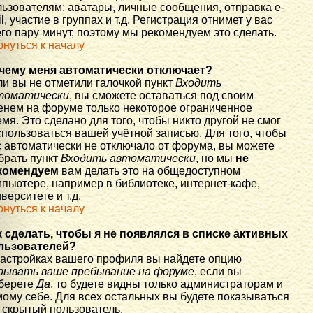
льзователям: аватары, личные сообщения, отправка e-
l, участие в группах и т.д. Регистрация отнимет у вас
го пару минут, поэтому мы рекомендуем это сделать.
рнуться к началу
чему меня автоматически отключает?
ли вы не отметили галочкой пункт
Входить
томатически
, вы сможете оставаться под своим
енем на форуме только некоторое ограниченное
мя. Это сделано для того, чтобы никто другой не смог
спользоваться вашей учётной записью. Для того, чтобы
с автоматически не отключало от форума, вы можете
брать пункт
Входить автоматически
, но мы
не
комендуем
вам делать это на общедоступном
мпьютере, например в библиотеке, интернет-кафе,
верситете и т.д.
рнуться к началу
к сделать, чтобы я не появлялся в списке активных
льзователей?
настройках вашего профиля вы найдете опцию
рывать ваше пребывание на форуме
, если вы
берете
Да
, то будете видны только администраторам и
мому себе. Для всех остальных вы будете показываться
 скрытый пользователь.