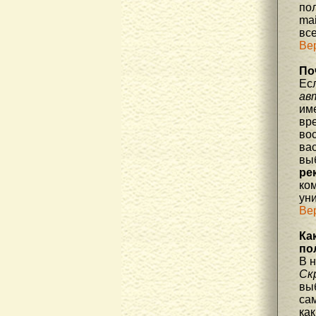
по
mai
все
Ве
По
Ес
ав
им
вре
во
ва
вы
ре
ко
уни
Ве
Ка
по
В 
Ск
вы
са
как