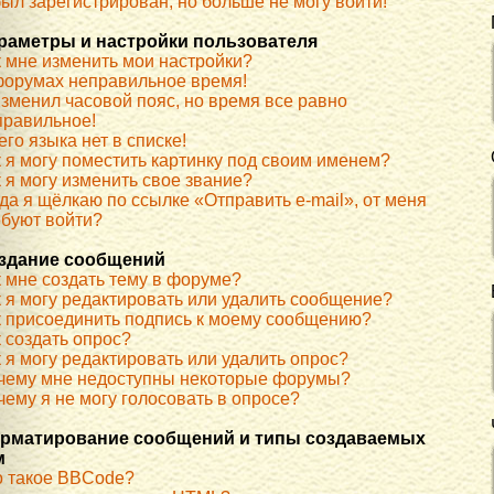
ыл зарегистрирован, но больше не могу войти!
раметры и настройки пользователя
к мне изменить мои настройки?
форумах неправильное время!
изменил часовой пояс, но время все равно
правильное!
го языка нет в списке!
к я могу поместить картинку под своим именем?
 я могу изменить свое звание?
да я щёлкаю по ссылке «Отправить e-mail», от меня
ебуют войти?
здание сообщений
к мне создать тему в форуме?
к я могу редактировать или удалить сообщение?
к присоединить подпись к моему сообщению?
 создать опрос?
 я могу редактировать или удалить опрос?
чему мне недоступны некоторые форумы?
ему я не могу голосовать в опросе?
рматирование сообщений и типы создаваемых
м
о такое BBCode?