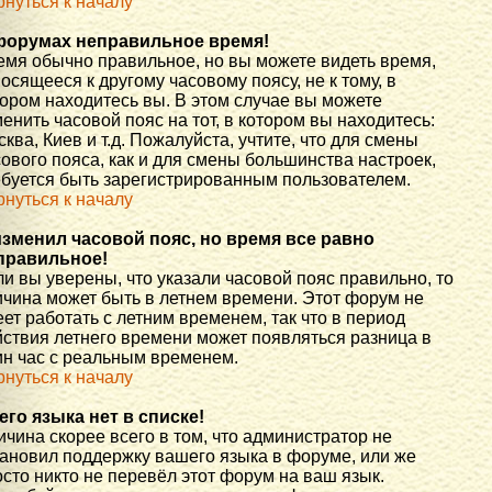
рнуться к началу
форумах неправильное время!
емя обычно правильное, но вы можете видеть время,
осящееся к другому часовому поясу, не к тому, в
тором находитесь вы. В этом случае вы можете
енить часовой пояс на тот, в котором вы находитесь:
ква, Киев и т.д. Пожалуйста, учтите, что для смены
ового пояса, как и для смены большинства настроек,
ебуется быть зарегистрированным пользователем.
рнуться к началу
изменил часовой пояс, но время все равно
правильное!
и вы уверены, что указали часовой пояс правильно, то
ичина может быть в летнем времени. Этот форум не
ет работать с летним временем, так что в период
йствия летнего времени может появляться разница в
ин час с реальным временем.
рнуться к началу
его языка нет в списке!
чина скорее всего в том, что администратор не
тановил поддержку вашего языка в форуме, или же
сто никто не перевёл этот форум на ваш язык.