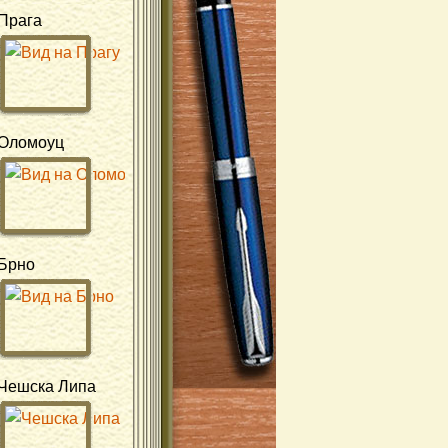
Прага
Оломоуц
Брно
Чешска Липа