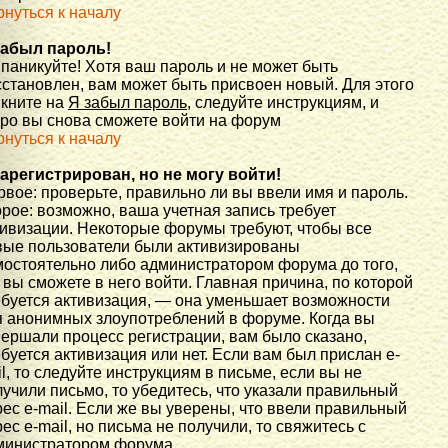
рнуться к началу
забыл пароль!
 паникуйте! Хотя ваш пароль и не может быть
сстановлен, вам может быть присвоен новый. Для этого
икните на
Я забыл пароль
, следуйте инструкциям, и
оро вы снова сможете войти на форум
рнуться к началу
зарегистрирован, но не могу войти!
вое: проверьте, правильно ли вы ввели имя и пароль.
рое: возможно, ваша учетная запись требует
тивизации. Некоторые форумы требуют, чтобы все
вые пользователи были активизированы
мостоятельно либо администратором форума до того,
 вы сможете в него войти. Главная причина, по которой
ебуется активизация, — она уменьшает возможности
я анонимных злоупотреблений в форуме. Когда вы
вершали процесс регистрации, вам было сказано,
буется активизация или нет. Если вам был прислан e-
l, то следуйте инструкциям в письме, если вы не
учили письмо, то убедитесь, что указали правильный
ес e-mail. Если же вы уверены, что ввели правильный
ес e-mail, но письма не получили, то свяжитесь с
министратором форума.