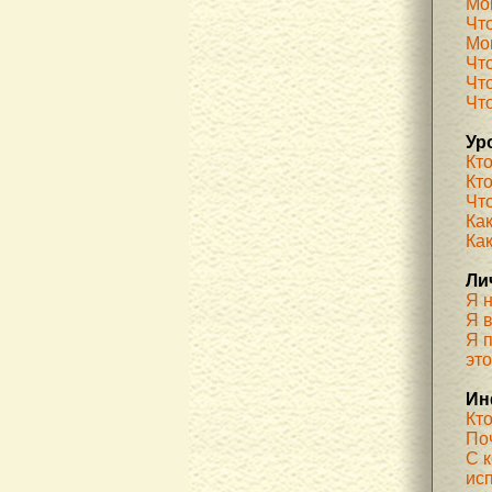
Мо
Чт
Мог
Чт
Чт
Чт
Ур
Кт
Кт
Чт
Как
Ка
Ли
Я 
Я 
Я п
эт
Ин
Кт
По
С 
ис