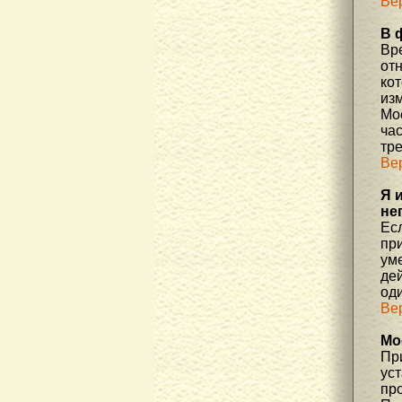
Ве
В 
Вр
отн
ко
изм
Мос
час
тр
Ве
Я 
не
Есл
пр
уме
де
од
Ве
Мо
При
ус
про