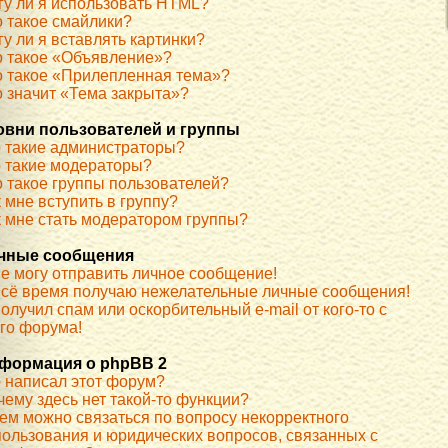
гу ли я использовать HTML?
о такое смайлики?
у ли я вставлять картинки?
о такое «Объявление»?
о такое «Прилепленная тема»?
о значит «Тема закрыта»?
овни пользователей и группы
о такие администраторы?
о такие модераторы?
о такое группы пользователей?
 мне вступить в группу?
к мне стать модератором группы?
чные сообщения
не могу отправить личное сообщение!
всё время получаю нежелательные личные сообщения!
олучил спам или оскорбительный e-mail от кого-то с
ого форума!
формация о phpBB 2
о написал этот форум?
чему здесь нет такой-то функции?
кем можно связаться по вопросу некорректного
пользования и юридических вопросов, связанных с