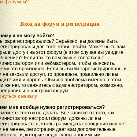
им форумом?
Вход на форум и регистрация
чему я не могу войти?
вы зарегистрировались? Серьёзно, вы должны быть
регистрированы для того, чтобы войти. Может быть вам
рыли доступ на этот форум (в этом случае вы увидите
бщение)? Если так, то вам лучше связаться с
министратором или вебмастером, чтобы выяснить,
чему это произошло. Если вы были зарегистрированы и
 не закрыли доступ, то проверьте, правильно ли вы
одите имя и пароль. Обычно проблема именно в этом,
и же нет, то свяжитесь с администратором, возможно,
 неправильно настроил форум.
рнуться к началу
чем мне вообще нужно регистрироваться?
можете этого и не делать. Всё зависит от того, как
министратор настроил форум: должны ли вы
регистрироваться, чтобы размещать сообщения или нет.
м не менее, регистрация дает вам дополнительные
зможности, которые недоступны анонимным