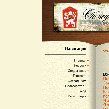
Навигация
Сод
Главная
Новости
Содержание
Вх
Гостевая
По
Фотоальбом
За
Пользователи
По
Вход
Как
по
Регистрация
Я 
Я з