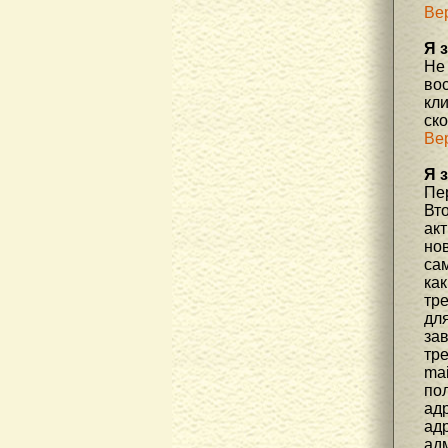
Ве
Я 
Не
во
кл
ск
Ве
Я 
Пер
Вто
ак
но
са
как
тр
дл
за
тре
mai
пол
адр
адр
ад