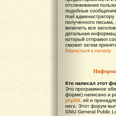
отслеживания польз
подобные сообщения.
mail администратору
полученного письма,
включить все заголов
детальная информаци
который отправил со
сможет затем принят
Вернуться к началу
Информа
Кто написал этот ф
Это программное обе
форме) написано и р
phpBB
, ей и принадл
него. Этот форум вы
GNU General Public L