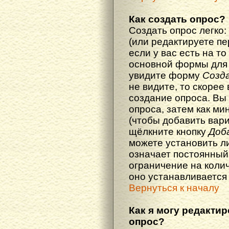
Как создать опрос?
Создать опрос легко:
(или редактируете п
если у вас есть на то
основной формы для
увидите форму
Созд
не видите, то скорее 
создание опроса. Вы
опроса, затем как ми
(чтобы добавить вари
щёлкните кнопку
Доб
можете установить л
означает постоянный
ограничение на колич
оно устанавливается
Вернуться к началу
Как я могу редакти
опрос?