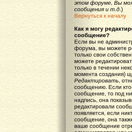
этом форуме, Вы мо
сообщения и т.д.
)
Вернуться к началу
Как я могу редакти
сообщение?
Если вы не админист
форума, вы можете р
только свои собстве
можете редактироват
только в течении нек
момента создания) щ
Редактировать
, от
сообщению. Если кто
сообщение, то под н
надпись, она показыв
редактировали сообщ
появляется, если ник
сообщение, она также
ваше сообщение отр