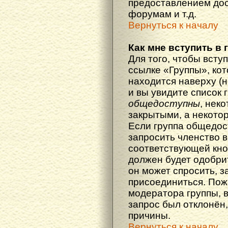
предоставлением дос
форумам и т.д.
Вернуться к началу
Как мне вступить в 
Для того, чтобы вступ
ссылке «Группы», кот
находится наверху (н
и вы увидите список 
общедоступны
, нек
закрытыми, а некото
Если группа общедос
запросить членство в
соответствующей кно
должен будет одобрит
он может спросить, з
присоединиться. Пож
модератора группы, 
запрос был отклонён,
причины.
Вернуться к началу