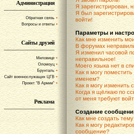
Администрация
Я зарегистрирован, н
Я был зарегистриров
Обратная связь
войти!
Вопросы и ответы
Параметры и настр
Как мне изменить мо
Сайты друзей
В форумах неправиль
Я изменил часовой по
Миловице
неправильное!
Оломоуц
Моего языка нет в спи
Брунталь
Как я могу поместить
Сайт военнослужащих ЦГВ
именем?
Проект "В Армии"
Как я могу изменить 
Когда я щёлкаю по сс
от меня требуют вой
Реклама
Создание сообщени
Как мне создать тем
Как я могу редактиро
сообщение?