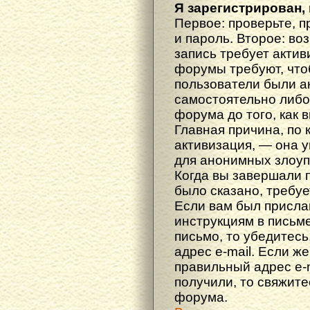
Я зарегистрирован, 
Первое: проверьте, п
и пароль. Второе: во
запись требует акти
форумы требуют, что
пользователи были а
самостоятельно либ
форума до того, как 
Главная причина, по 
активизация, — она 
для анонимных злоуп
Когда вы завершали 
было сказано, требуе
Если вам был прислан
инструкциям в письме
письмо, то убедитесь
адрес e-mail. Если ж
правильный адрес e-m
получили, то свяжит
форума.