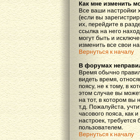
Как мне изменить м
Все ваши настройки 
(если вы зарегистри
их, перейдите в разд
ссылка на него наход
могут быть и исключе
изменить все свои н
Вернуться к началу
В форумах неправи
Время обычно правил
видеть время, относ
поясу, не к тому, в к
этом случае вы може
на тот, в котором вы 
т.д. Пожалуйста, учт
часового пояса, как 
настроек, требуется
пользователем.
Вернуться к началу