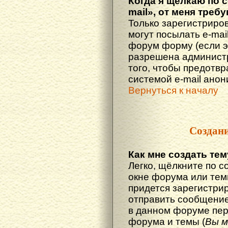
Когда я щёлкаю по 
mail», от меня треб
Только зарегистриро
могут посылать e-mai
форум форму (если 
разрешена администр
того, чтобы предотв
системой e-mail ано
Вернуться к началу
Создан
Как мне создать те
Легко, щёлкните по с
окне форума или тем
придется зарегистри
отправить сообщение
в данном форуме пер
форума и темы (
Вы м