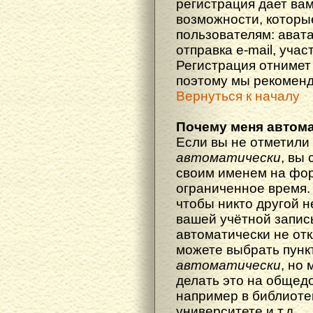
регистрация дает ва
возможности, котор
пользователям: ават
отправка e-mail, участ
Регистрация отнимет 
поэтому мы рекоменд
Вернуться к началу
Почему меня автома
Если вы не отметили
автоматически
, вы
своим именем на фор
ограниченное время. 
чтобы никто другой н
вашей учётной запись
автоматически не от
можете выбрать пунк
автоматически
, но
делать это на общед
например в библиоте
университете и т.д.