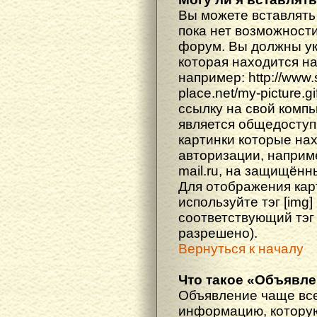
Вы можете вставлять
пока нет возможности
форум. Вы должны ука
которая находится н
например: http://www
place.net/my-picture.g
ссылку на свой компь
является общедоступ
картинки которые на
авторизации, наприм
mail.ru, на защищённ
Для отображения кар
используйте тэг [img
соответствующий тэг
разрешено).
Вернуться к началу
Что такое «Объявл
Объявление чаще вс
информацию, которую