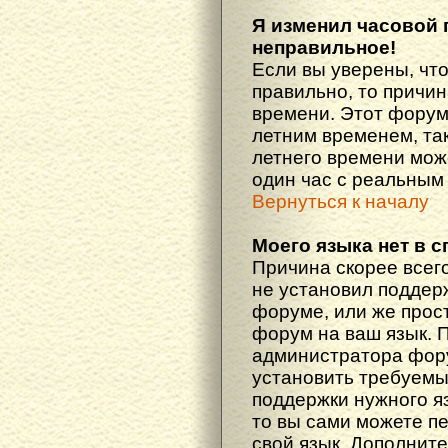
Я изменил часовой 
неправильное!
Если вы уверены, что
правильно, то причин
времени. Этот форум
летним временем, так
летнего времени мож
один час с реальным
Вернуться к началу
Моего языка нет в с
Причина скорее всего
не установил поддер
форуме, или же прост
форум на ваш язык. 
администратора фору
установить требуемы
поддержки нужного яз
то вы сами можете п
свой язык. Дополни