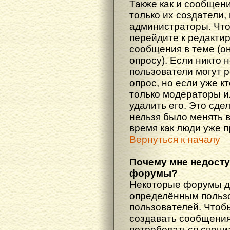
Также как и сообщени
только их создатели
администраторы. Что
перейдите к редакти
сообщения в теме (он
опросу). Если никто 
пользователи могут 
опрос, но если уже кт
только модераторы и
удалить его. Это сде
нельзя было менять в
время как люди уже 
Вернуться к началу
Почему мне недост
форумы?
Некоторые форумы д
определённым пользо
пользователей. Чтоб
создавать сообщения 
потребоваться специ