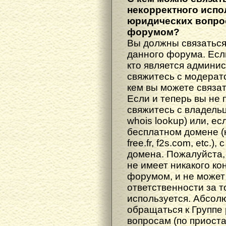
некорректного испо
юридических вопрос
форумом?
Вы должны связаться
данного форума. Есл
кто является админис
свяжитесь с модерато
кем вы можете связат
Если и теперь вы не 
свяжитесь с владель
whois lookup) или, е
бесплатном домене (н
free.fr, f2s.com, etc.
домена. Пожалуйста, 
не имеет никакого к
форумом, и не может
ответственности за т
используется. Абсол
обращаться к Группе
вопросам (по приост