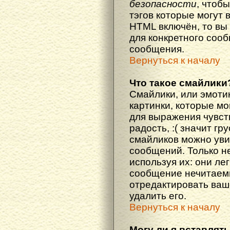
безопасности
, чтоб
тэгов которые могут 
HTML включён, то вы
для конкретного соо
сообщения.
Вернуться к началу
Что такое смайлики
Смайлики, или эмоти
картинки, которые м
для выражения чувств
радость, :( значит гр
смайликов можно уви
сообщений. Только н
используя их: они ле
сообщение нечитаем
отредактировать ваш
удалить его.
Вернуться к началу
Могу ли я вставлят