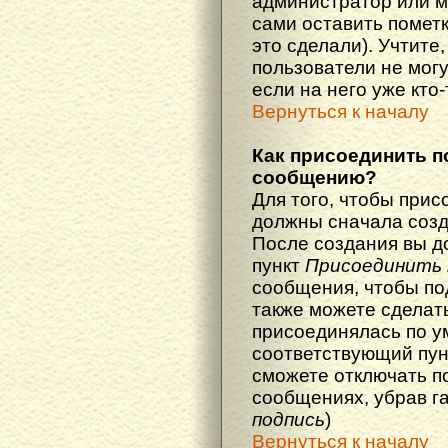
администратор или м
сами оставить пометк
это сделали). Учтите
пользователи не мог
если на него уже кто-
Вернуться к началу
Как присоединить п
сообщению?
Для того, чтобы прис
должны сначала созд
После создания вы д
пункт
Присоединить 
сообщения, чтобы по
также можете сделат
присоединялась по у
соответствующий пун
сможете отключать п
сообщениях, убрав г
подпись
)
Вернуться к началу