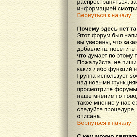
распространяться, з
информацией смотри
Вернуться к началу
Почему здесь нет т
Этот форум был напи
вы уверены, что кака
добавлена, посетите 
что думает по этому 
Пожалуйста, не пиши
каких либо функций 
Группа использует so
над новыми функциям
просмотрите форумы,
наше мнение по пово
такое мнение у нас ес
следуйте процедуре, 
описана.
Вернуться к началу
С кем можно связат