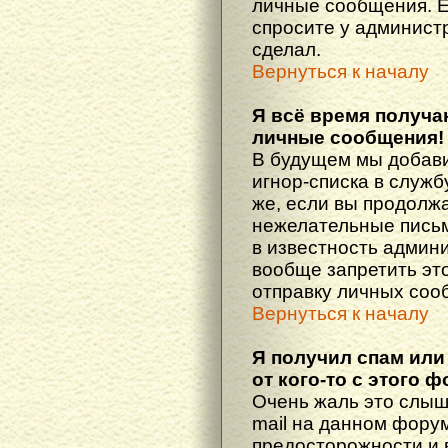
личные сообщения. Е
спросите у администр
сделал.
Вернуться к началу
Я всё время получ
личные сообщения!
В будущем мы добав
игнор-списка в служ
же, если вы продолж
нежелательные письма
в известность админ
вообще запретить эт
отправку личных соо
Вернуться к началу
Я получил спам или
от кого-то с этого 
Очень жаль это слыш
mail на данном фору
предосторожности и