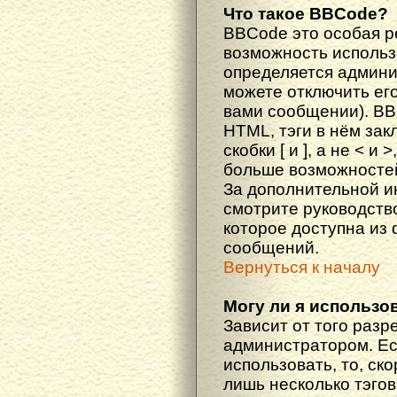
Что такое BBCode?
BBCode это особая 
возможность исполь
определяется админи
можете отключить ег
вами сообщении). BB
HTML, тэги в нём за
скобки [ и ], а не < и
больше возможностей
За дополнительной 
смотрите руководств
которое доступна из
сообщений.
Вернуться к началу
Могу ли я использо
Зависит от того разр
администратором. Ес
использовать, то, ско
лишь несколько тэгов