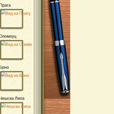
Прага
Оломоуц
Брно
Чешска Липа