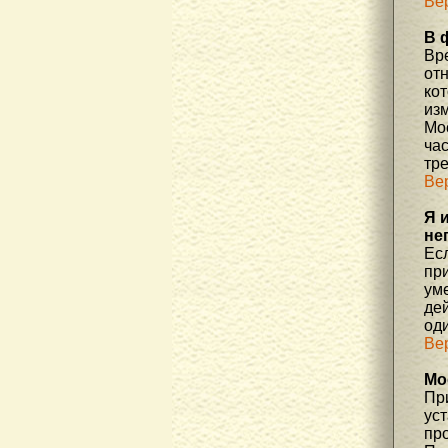
Ве
В 
Вр
отн
ко
изм
Мос
час
тр
Ве
Я 
не
Есл
пр
уме
де
од
Ве
Мо
При
ус
про