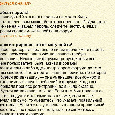
рнуться к началу
забыл пароль!
 паникуйте! Хотя ваш пароль и не может быть
сстановлен, вам может быть присвоен новый. Для этого
икните на
Я забыл пароль
, следуйте инструкциям, и
оро вы снова сможете войти на форум
рнуться к началу
зарегистрирован, но не могу войти!
вое: проверьте, правильно ли вы ввели имя и пароль.
рое: возможно, ваша учетная запись требует
тивизации. Некоторые форумы требуют, чтобы все
вые пользователи были активизированы
мостоятельно либо администратором форума до того,
 вы сможете в него войти. Главная причина, по которой
ебуется активизация, — она уменьшает возможности
я анонимных злоупотреблений в форуме. Когда вы
вершали процесс регистрации, вам было сказано,
буется активизация или нет. Если вам был прислан e-
l, то следуйте инструкциям в письме, если вы не
учили письмо, то убедитесь, что указали правильный
ес e-mail. Если же вы уверены, что ввели правильный
ес e-mail, но письма не получили, то свяжитесь с
министратором форума.