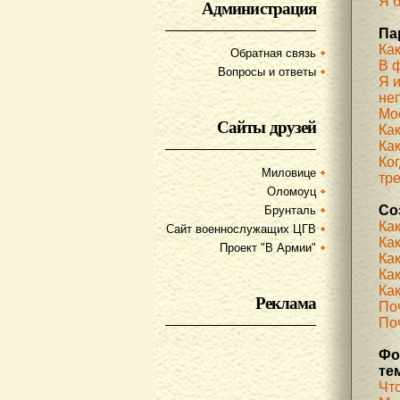
Я б
Администрация
Па
Ка
Обратная связь
В 
Вопросы и ответы
Я 
не
Мое
Сайты друзей
Ка
Как
Ког
Миловице
тр
Оломоуц
Со
Брунталь
Ка
Сайт военнослужащих ЦГВ
Ка
Проект "В Армии"
Ка
Как
Как
Реклама
По
Поч
Фо
те
Чт