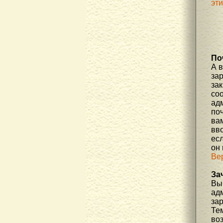
эт
По
А 
за
зак
соо
ад
по
вам
вв
есл
он
Ве
За
Вы 
ад
за
Те
во