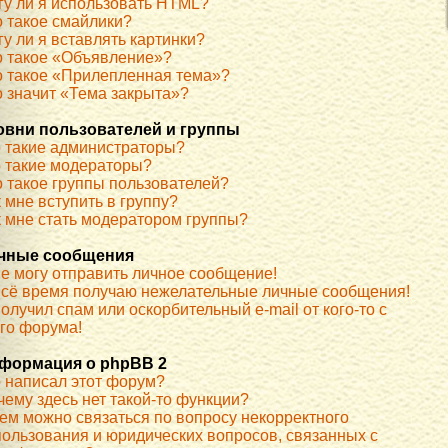
гу ли я использовать HTML?
о такое смайлики?
у ли я вставлять картинки?
о такое «Объявление»?
о такое «Прилепленная тема»?
о значит «Тема закрыта»?
овни пользователей и группы
о такие администраторы?
о такие модераторы?
о такое группы пользователей?
 мне вступить в группу?
к мне стать модератором группы?
чные сообщения
не могу отправить личное сообщение!
всё время получаю нежелательные личные сообщения!
олучил спам или оскорбительный e-mail от кого-то с
ого форума!
формация о phpBB 2
о написал этот форум?
чему здесь нет такой-то функции?
кем можно связаться по вопросу некорректного
пользования и юридических вопросов, связанных с