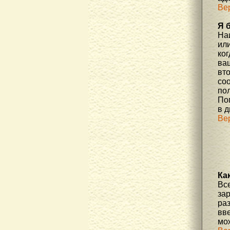
Ве
Я 
На
или
ко
ва
вт
со
по
По
в д
Ве
Ка
Вс
за
ра
вве
мо