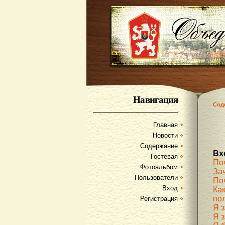
Навигация
Сод
Главная
Новости
Содержание
Вх
Гостевая
По
Фотоальбом
За
Пользователи
По
Вход
Как
по
Регистрация
Я 
Я з