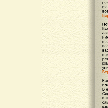
по
mai
все
Ве
По
Ес
ав
им
вре
во
ва
вы
ре
ко
уни
Ве
Ка
по
В 
Ск
вы
са
как