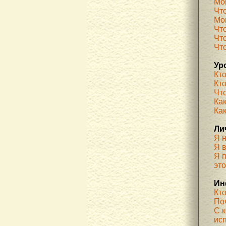
Мо
Чт
Мог
Чт
Чт
Чт
Ур
Кт
Кт
Чт
Как
Ка
Ли
Я 
Я 
Я п
эт
Ин
Кт
По
С 
ис