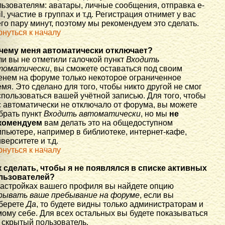
льзователям: аватары, личные сообщения, отправка e-
l, участие в группах и т.д. Регистрация отнимет у вас
го пару минут, поэтому мы рекомендуем это сделать.
рнуться к началу
чему меня автоматически отключает?
ли вы не отметили галочкой пункт
Входить
томатически
, вы сможете оставаться под своим
енем на форуме только некоторое ограниченное
мя. Это сделано для того, чтобы никто другой не смог
спользоваться вашей учётной записью. Для того, чтобы
с автоматически не отключало от форума, вы можете
брать пункт
Входить автоматически
, но мы
не
комендуем
вам делать это на общедоступном
мпьютере, например в библиотеке, интернет-кафе,
верситете и т.д.
рнуться к началу
к сделать, чтобы я не появлялся в списке активных
льзователей?
настройках вашего профиля вы найдете опцию
рывать ваше пребывание на форуме
, если вы
берете
Да
, то будете видны только администраторам и
мому себе. Для всех остальных вы будете показываться
 скрытый пользователь.