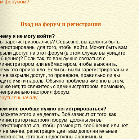
им форумом?
Вход на форум и регистрация
чему я не могу войти?
вы зарегистрировались? Серьёзно, вы должны быть
регистрированы для того, чтобы войти. Может быть вам
рыли доступ на этот форум (в этом случае вы увидите
бщение)? Если так, то вам лучше связаться с
министратором или вебмастером, чтобы выяснить,
чему это произошло. Если вы были зарегистрированы и
 не закрыли доступ, то проверьте, правильно ли вы
одите имя и пароль. Обычно проблема именно в этом,
и же нет, то свяжитесь с администратором, возможно,
 неправильно настроил форум.
рнуться к началу
чем мне вообще нужно регистрироваться?
можете этого и не делать. Всё зависит от того, как
министратор настроил форум: должны ли вы
регистрироваться, чтобы размещать сообщения или нет.
м не менее, регистрация дает вам дополнительные
зможности, которые недоступны анонимным