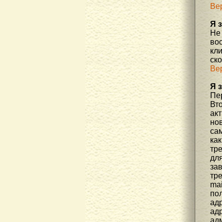
Ве
Я 
Не
во
кл
ск
Ве
Я 
Пер
Вто
ак
но
са
как
тр
дл
за
тре
mai
пол
адр
адр
ад