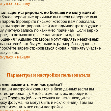
рнуться к началу
был зарегистрирован, но больше не могу войти!
иболее вероятные причины: вы ввели неверное имя
 пароль (проверьте письмо, которое вам прислали,
гда вы зарегистрировались) или администратор удалил
шу учётную запись по каким-то причинам. Если верно
орое, то возможно вы не написали ни одного
общения? Администраторы могут удалять неактивных
льзователей, чтобы уменьшить размер базы данных.
пробуйте зарегистрироваться снова и принять участие
искуссиях.
рнуться к началу
Параметры и настройки пользователя
к мне изменить мои настройки?
е ваши настройки хранятся в базе данных (если вы
регистрированы). Чтобы изменить их, перейдите в
здел
Профиль
(обычно ссылка на него находится
рху форума, но могут быть и исключения). Там вы
жете изменить все свои настройки