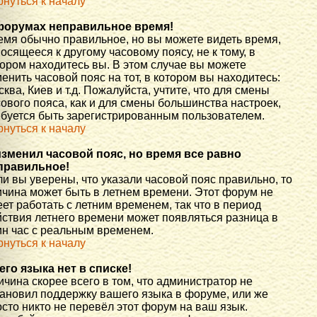
рнуться к началу
форумах неправильное время!
емя обычно правильное, но вы можете видеть время,
осящееся к другому часовому поясу, не к тому, в
тором находитесь вы. В этом случае вы можете
енить часовой пояс на тот, в котором вы находитесь:
ква, Киев и т.д. Пожалуйста, учтите, что для смены
ового пояса, как и для смены большинства настроек,
ебуется быть зарегистрированным пользователем.
рнуться к началу
изменил часовой пояс, но время все равно
правильное!
и вы уверены, что указали часовой пояс правильно, то
ичина может быть в летнем времени. Этот форум не
ет работать с летним временем, так что в период
йствия летнего времени может появляться разница в
ин час с реальным временем.
рнуться к началу
его языка нет в списке!
чина скорее всего в том, что администратор не
тановил поддержку вашего языка в форуме, или же
сто никто не перевёл этот форум на ваш язык.