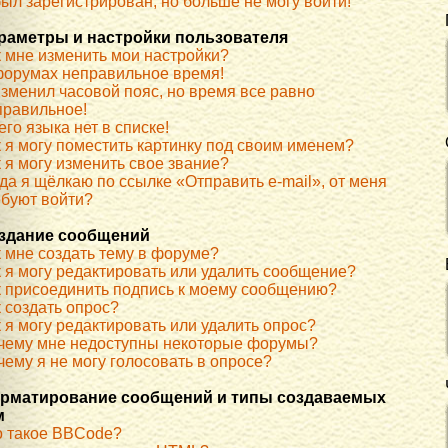
ыл зарегистрирован, но больше не могу войти!
раметры и настройки пользователя
к мне изменить мои настройки?
форумах неправильное время!
изменил часовой пояс, но время все равно
правильное!
го языка нет в списке!
к я могу поместить картинку под своим именем?
 я могу изменить свое звание?
да я щёлкаю по ссылке «Отправить e-mail», от меня
ебуют войти?
здание сообщений
к мне создать тему в форуме?
к я могу редактировать или удалить сообщение?
к присоединить подпись к моему сообщению?
 создать опрос?
 я могу редактировать или удалить опрос?
чему мне недоступны некоторые форумы?
ему я не могу голосовать в опросе?
рматирование сообщений и типы создаваемых
м
о такое BBCode?