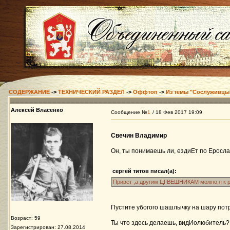
СОДЕРЖАНИЕ
->
ТЕХНИЧЕСКИЙ РАЗДЕЛ
->
Оффтоп
->
Из темы "Сослуживцы
Алексей Власенко
Сообщение №
1
/ 18 Фев 2017 19:09
Свечин Владимир
Он, ты понимаешь ли, ездиЕт по Еросла
сергей титов писал(а):
Привет ,а другим ЦГВЕШНИКАМ можно,я к ро
Пустите убогого шашлычку на шару пот
Возраст: 59
Ты что здесь делаешь, видИолюбитель
Зарегистрирован: 27.08.2014