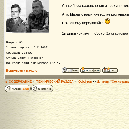
Спасибо за разъяснения и предупрежд
А то Марат с нами уже год не разговари
Поклон ему передавайте
_________________
1й дивизион, в/ч пп 65675, 2я стартовая 
Возраст: 63
Зарегистрирован: 13.11.2007
Сообщения: 22455
Откуда: Санкт - Петербург
Гарнизон: Границе на Мораве. 122 РБ
Вернуться к началу
₪ СОДЕРЖАНИЕ
->
ТЕХНИЧЕСКИЙ РАЗДЕЛ
->
Оффтоп
->
Из темы "Сослужив