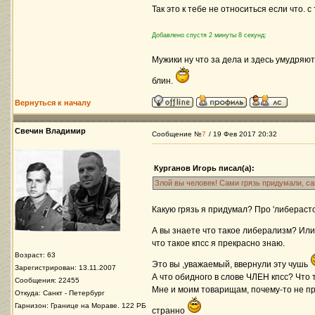
Так это к тебе не относиться если что. 
Добавлено спустя 2 минуты 8 секунд:
Мужики ну что за дела и здесь умудряю
блин.
Вернуться к началу
Свечин Владимир
Сообщение №
7
/ 19 Фев 2017 20:32
Курганов Игорь писал(а):
Злой вы человек! Сами грязь придумали, с
Какую грязь я придумал? Про 'либераст
А вы знаете что такое либерализм? Ил
что такое кпсс я прекрасно знаю.
Возраст: 63
Это вы ,уважаемый, ввернули эту чушь
Зарегистрирован: 13.11.2007
А что обидного в слове ЧЛЕН кпсс? Что т
Сообщения: 22455
Мне и моим товарищам, почему-то не пр
Откуда: Санкт - Петербург
Гарнизон: Границе на Мораве. 122 РБ
странно