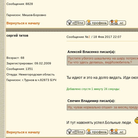
Сообщения: 8828
Гарнизон: Мишов-Боровно
Вернуться к началу
сергей титов
Сообщение №
2
/ 18 Фев 2017 22:07
Алексей Власенко писал(а):
Возраст: 68
Пустите убогого шашлычку на шару потреск
Ты что здесь делаешь, видИолюбитель?
Зарегистрирован: 09.02.2009
Сообщения: 1351
Откуда: Нижегородская область
Ты идиот и это на долго видать. Иди ок
Гарнизон: г.Турнов в.ч.82873 БУЧ
Добавлено спустя 1 минуту 24 секунды:
Свечин Владимир писал(а):
Ну, чувак нормально отшил- за месяц пред
И тут навонять успел.Больные люди.
Вернуться к началу