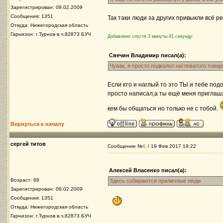
Зарегистрирован: 09.02.2009
Сообщения: 1351
Так таки люди за других привыкли всё р
Откуда: Нижегородская область
Гарнизон: г.Турнов в.ч.82873 БУЧ
Добавлено спустя 3 минуты 41 секунду:
Свечин Владимир писал(а):
Чувак, я просто подколол нагловатого това
Если кто и наглый то это ТЫ и тебе подо
просто написал,а ты ещё меня приглаша
кем бы общаться но только не с тобой.
Вернуться к началу
сергей титов
Сообщение №
6
/ 19 Фев 2017 19:22
Алексей Власенко писал(а):
Возраст: 68
Здесь собираются приличные люди
Зарегистрирован: 09.02.2009
Сообщения: 1351
Откуда: Нижегородская область
Гарнизон: г.Турнов в.ч.82873 БУЧ