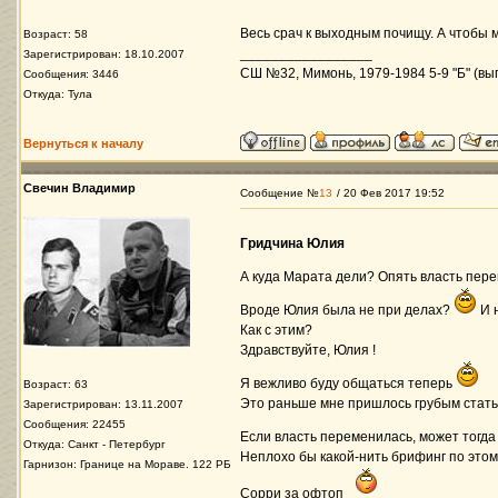
Весь срач к выходным почищу. А чтобы м
Возраст: 58
_________________
Зарегистрирован: 18.10.2007
СШ №32, Мимонь, 1979-1984 5-9 "Б" (вып
Сообщения: 3446
Откуда: Тула
Вернуться к началу
Свечин Владимир
Сообщение №
13
/ 20 Фев 2017 19:52
Гридчина Юлия
А куда Марата дели? Опять власть пер
Вроде Юлия была не при делах?
И 
Как с этим?
Здравствуйте, Юлия !
Я вежливо буду общаться теперь
Возраст: 63
Это раньше мне пришлось грубым стать
Зарегистрирован: 13.11.2007
Сообщения: 22455
Если власть переменилась, может тогда
Откуда: Санкт - Петербург
Неплохо бы какой-нить брифинг по этом
Гарнизон: Границе на Мораве. 122 РБ
Сорри за офтоп