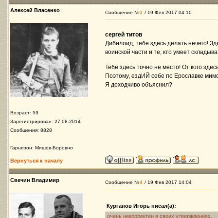
Алексей Власенко
Сообщение №
3
/ 19 Фев 2017 04:10
сергей титов
Дибилоид, тебе здесь делать нечего! З
воинской части и те, кто умеет складыва
Тебе здесь точно не место! От кого здесь
Поэтому, ездИЙ себе по Ерославке мим
Я доходчиво объяснил?
Возраст: 59
Зарегистрирован: 27.08.2014
Сообщения: 8828
Гарнизон: Мишов-Боровно
Вернуться к началу
Свечин Владимир
Сообщение №
4
/ 19 Фев 2017 14:04
Курганов Игорь писал(а):
очень некорректен в своих утверждениях.