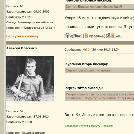
Алексей Власенко писал(а):
Возраст: 68
Зря ты: Володя человек беззлобный!
Зарегистрирован: 09.02.2009
Сообщения: 1351
Уморил блин,эт ты то,влез сюда и всё 
Откуда: Нижегородская область
понимаешь,люди тут и то поняли. Я тут 
Гарнизон: г.Турнов в.ч.82873 БУЧ
Вернуться к началу
Алексей Власенко
Сообщение №
10
/ 20 Фев 2017 13:34
Курганов Игорь писал(а):
Сергей, Вы абсолютно правы!
сергей титов писал(а):
Уморил блин,эт ты то,влез сюда и всё круг
понимаешь,люди тут и то поняли. Я тут по 
Возраст: 59
Вот тебе, Игорь, и ответ на все вопросы.
Зарегистрирован: 27.08.2014
Сообщения: 8828
Добавлено спустя 1 минуту 7 секунд:
Гарнизон: Мишов-Боровно