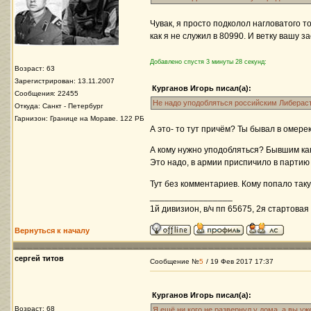
Чувак, я просто подколол нагловатого т
как я не служил в 80990. И ветку вашу з
Добавлено спустя 3 минуты 28 секунд:
Возраст: 63
Зарегистрирован: 13.11.2007
Курганов Игорь писал(а):
Сообщения: 22455
Не надо уподобляться российским Либераст
Откуда: Санкт - Петербург
Гарнизон: Границе на Мораве. 122 РБ
А это- то тут причём? Ты бывал в омере
А кому нужно уподобляться? Бывшим к
Это надо, в армии приспичило в партию 
Тут без комментариев. Кому попало так
_________________
1й дивизион, в/ч пп 65675, 2я стартовая 
Вернуться к началу
сергей титов
Сообщение №
5
/ 19 Фев 2017 17:37
Курганов Игорь писал(а):
Возраст: 68
Я ещё ни кого не развернул у дома, а вы у