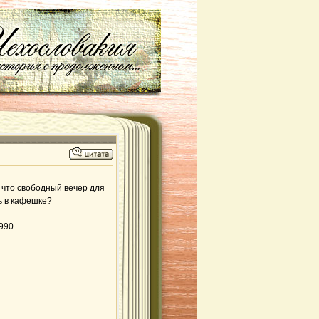
, что свободный вечер для
ь в кафешке?
0990