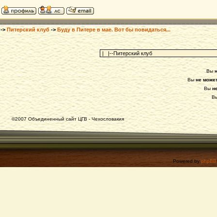
->
Питерский клуб
->
Буду в Питере в мае. Вот бы повидаться...
Вы
Вы
не може
Вы
н
В
©2007 Объединенный сайт ЦГВ - Чехословакия
Powered by
phpBB