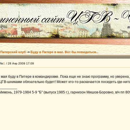
>
Питерский клуб
->
Буду в Питере в мае. Вот бы повидаться...
 №
1
/ 28 Апр 2009 17:09
5 мая буду в Питере в командировке. Пока еще не знаю программу, но уверена
 ЦГВ-шниками обязательно будет! Может кто-то раскачается посидеть где-нит
_________
монь, 1979-1984 5-9 "Б" (выпуск 1985 г.), гарнизон Мишов-Боровно, в/ч пп 8