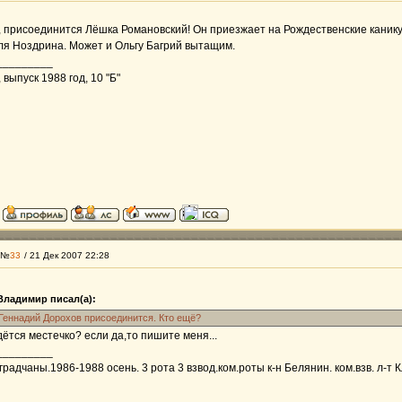
 присоединится Лёшка Романовский! Он приезжает на Рождественские канику
ля Ноздрина. Может и Ольгу Багрий вытащим.
_________
выпуск 1988 год, 10 "Б"
 №
33
/ 21 Дек 2007 22:28
ладимир писал(а):
Геннадий Дорохов присоединится. Кто ещё?
дётся местечко? если да,то пишите меня...
_________
 градчаны.1986-1988 осень. 3 рота 3 взвод.ком.роты к-н Белянин. ком.взв. л-т К