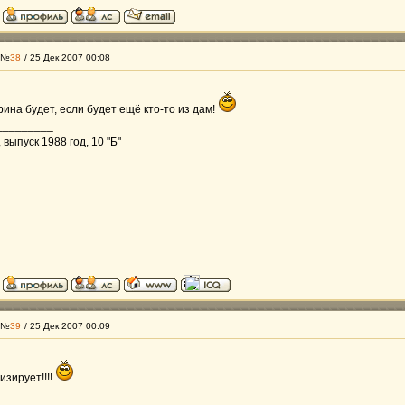
 №
38
/ 25 Дек 2007 00:08
ина будет, если будет ещё кто-то из дам!
_________
выпуск 1988 год, 10 "Б"
 №
39
/ 25 Дек 2007 00:09
изирует!!!!
_________