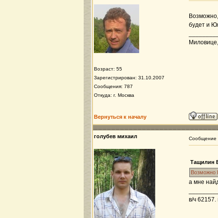
Возможно,
будет и Ю
________
Миловице, 
Возраст: 55
Зарегистрирован: 31.10.2007
Сообщения: 787
Откуда: г. Москва
Вернуться к началу
голубев михаил
Сообщение
Тащилин В
Возможно 
а мне най
________
в/ч 62157.