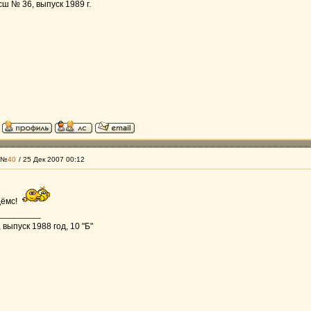
ш № 36, выпуск 1989 г.
 №
40
/ 25 Дек 2007 00:12
дёмс!
_________
выпуск 1988 год, 10 "Б"