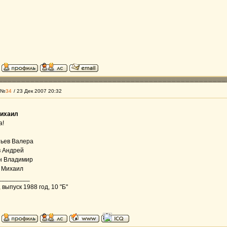
 №
34
/ 23 Дек 2007 20:32
михаил
а!
тьев Валера
в Андрей
н Владимир
в Михаил
_________
выпуск 1988 год, 10 "Б"