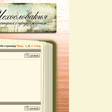
На страницу
Пред.
1
,
2
,
3
След.