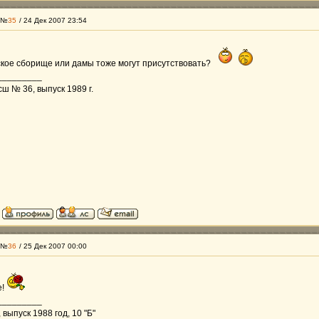
 №
35
/ 24 Дек 2007 23:54
ское сборище или дамы тоже могут присутствовать?
_________
ш № 36, выпуск 1989 г.
 №
36
/ 25 Дек 2007 00:00
е!
_________
выпуск 1988 год, 10 "Б"