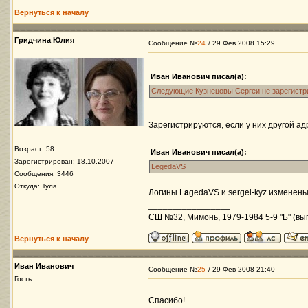
Вернуться к началу
Гридчина Юлия
Сообщение №
24
/ 29 Фев 2008 15:29
Иван Иванович писал(а):
Следующие Кузнецовы Сергеи не зарегистр
Зарегистрируются, если у них другой а
Возраст: 58
Иван Иванович писал(а):
Зарегистрирован: 18.10.2007
LegedaVS
Сообщения: 3446
Откуда: Тула
Логины L
a
gedaVS и sergei-kyz изменены
_________________
СШ №32, Мимонь, 1979-1984 5-9 "Б" (вып
Вернуться к началу
Иван Иванович
Сообщение №
25
/ 29 Фев 2008 21:40
Гость
Спасибо!