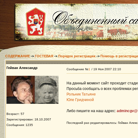
СОДЕРЖАНИЕ
->
ГОСТЕВАЯ
->
Порядок регистрации
->
Помощь в регистраци
Гейван Александр
Сообщение №
1
/ 19 Ноя 2007 22:10
На данный момент сайт проходит стади
Просьба сообщать о всех проблемах ре
Рольник Татьяне
Юле Гридчиной
Либо пишите на наш адрес:
admincgv@m
Возраст: 57
Зарегистрирован: 18.10.2007
Последний раз редактировалось: Гейван Алекса
Сообщения: 1235