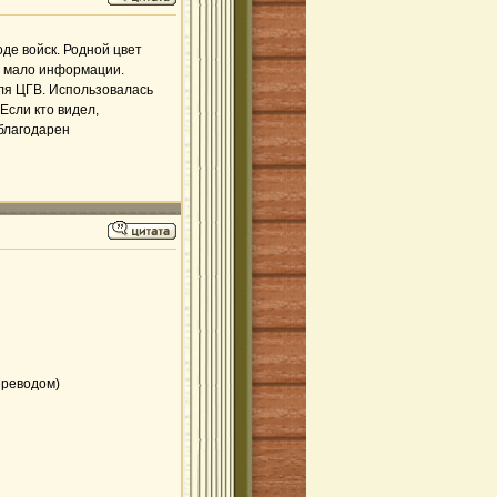
де войск. Родной цвет
ь мало информации.
ля ЦГВ. Использовалась
Если кто видел,
благодарен
ереводом)