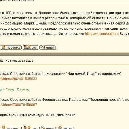
л в ЦГВ, отзовитесь пж. Данное авто было вывезено из Чехословакии при выво
Сейчас находится в нашем ретро-клубе в Новгородской области. По ней очен
информацию. Марка Шкода. Предположительно очень ограниченная серия д
го для радиотехнической разведки, но могло использоваться и как санитарка. 
 или водил такую - отзовитесь........Фото по ссылке
https://vk.com/patriam
Буду 
 №
7
/ 08 Апр 2023 11:25
ыводе Советских войск из Чехословакии "Иди домой, Иван". (с переводом)
.ru/video/4962431535833
устя 7 минут 20 секунд:
ыводе Советских войск из Френштата под Радгоштем "Последний поезд". (с п
.ru/video/4738678459097
_________
 3дивизион ВУД-3 командир ПРП3 1989-1990гг.