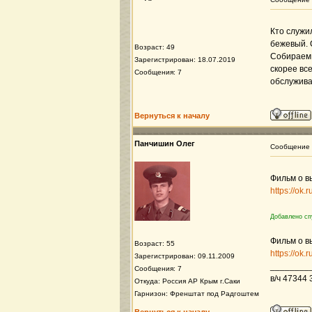
Кто служи
бежевый. 
Возраст: 49
Собираем 
Зарегистрирован: 18.07.2019
скорее все
Сообщения: 7
обслуживал
Вернуться к началу
Панчишин Олег
Сообщение
Фильм о в
https://ok
Добавлено сп
Фильм о в
Возраст: 55
https://ok
Зарегистрирован: 09.11.2009
________
Сообщения: 7
в/ч 47344
Откуда: Россия АР Крым г.Саки
Гарнизон: Френштат под Радгоштем