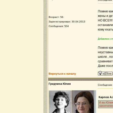
Помню как
жены и дет
Возраст: 56
НО ВСЕ!!!!
Зарегистрирован: 30.04.2013
останавли
Сообщения: 504
кому ехат
Добавлено сп
Помню как
неуставны
школе , п
сравниват
Даже после
Вернуться к началу
Гридчина Юлия
Сообщение
Карпов А.
И вы Юлия
закончили