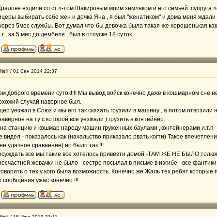
ралове ездили со ст.л-том Шакировым моим земляком и его семьей: супруга ле
церы выбирать себе жен и дочка Яна , я был "женатиком" и дома меня ждали с
через 5мес службы. Вот думал что-бы девочка была такая-же хорошенькая как
г , за 5 мес до дембеля , был в отпуске 18 суток.
 №
5
/ 01 Сен 2014 22:37
ем доброго времени суток!!!! Мы вывод войск конечно даже в кошмарном сне не
охожий случай наверное был.
цер уезжал в Союз и мы его так сказать грузили в машину , а потом отвозил
аверное на ту с которой все уезжали ) грузить в контейнер.
на станцию и кошмар народу машин груженных баулами ,контейнерами и.т.п
е видел - показалось как (начальство приказало рвать когти) Такое впечетлени
е удачное сравнение) но было так !!!
 осуждать все мы такие все хотелось привезти домой -ТАМ ЖЕ НЕ БЫЛО толком 
несчастной жевачки не было - сестре посылал в письме в изгибе - все фантики
говорить о тех у кого была возможность. Конечно же Жаль тех ребят которые 
 сообщения ужас конечно !!!
 №
6
/ 18 Июл 2019 23:11