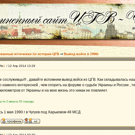
ванные источники по истории ЦГВ
->
Вывод войск в 1990г
 №
1
/ 12 Апр 2014 13:29
 сослуживцы!!! , давайте вспомним вывод войск из ЦГВ. Как складывалась на
о намного интересней , чем спорить на форуме о судьбе Украины и России , те
 километров от Украины и на мою жизнь это никак не повлияет.
устя 2 минуты 53 секунды:
ь 1 мая 1990 г в Чугуев под Харьковом 48 МСД
 №
2
/ 13 Апр 2014 03:30