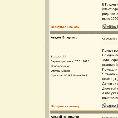
В Градец К
умеют офи
родилась 
июне 1990 
Вернуться к началу
Авдеев Владимир
Сообщение
Привет вс
Но один п
Возраст: 65
-один офи
Зарегистрирован: 07.01.2012
станцию (н
Сообщения: 43
Приехали 
Откуда: Москва
Я такого н
Гарнизон: 89284 Йичин 79-81г
беженцы (н
Да что их
Даже той 
А что уже 
почитал их
Вернуться к началу
Андрей Почивалов
Сообщение