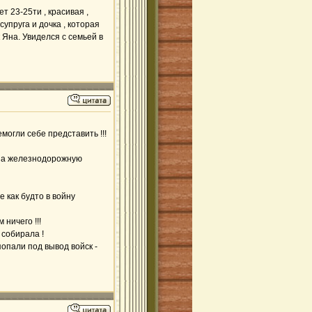
т 23-25ти , красивая ,
упруга и дочка , которая
 Яна. Увиделся с семьей в
могли себе представить !!!
и на железнодорожную
е как будто в войну
ничего !!!
 собирала !
попали под вывод войск -