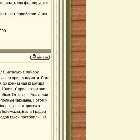
 период, когда формируется
пять лет приобрели. А как
0990
ыла батальона майору
ся , но пришлось идти. Сам
а. 3х комнатная квартира
 8-10лет . Спрашивают как
позабыл. Отвечаю - Анатолий
а полные карманы. Потом и
неры , для отправки в
ь богемский. Был в Градец
 годов такой построили. На