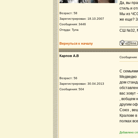
Да, вы пр
стиль и о
Возраст: 58
Мы из ЧСС
Зарегистрирован: 18.10.2007
же еще? З
Сообщения: 3446
________
Откуда: Тула
СШ №32, Ми
Вернуться к началу
Карпов А.В
Сообщение
С семьями
Медведко ,
Возраст: 56
дом станд
Зарегистрирован: 30.04.2013
обставленн
Сообщения: 504
вас зовут 
, вобщем 
другим оф
Союз , ве
Кралове в 
полках вс
Добавлено сп