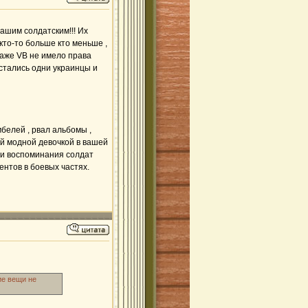
ашим солдатским!!! Их
 кто-то больше кто меньше ,
 даже VB не имело права
остались одни украинцы и
елей , рвал альбомы ,
ой модной девочкой в вашей
 и воспоминания солдат
ентов в боевых частях.
ие вещи не