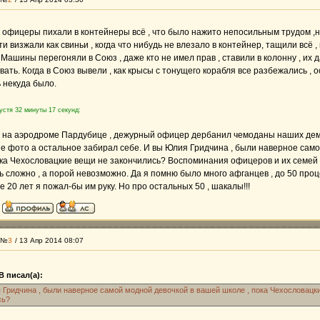
 офицеры пихали в контейнеры всё , что было нажито непосильным трудом ,н
и визжали как свиньи , когда что нибудь не влезало в контейнер, тащили всё ,
 Машины перегоняли в Союз , даже кто не имел прав , ставили в колонну , их
вать. Когда в Союз вывели , как крысы с тонущего корабля все разбежались , 
ь некуда было.
устя 32 минуты 17 секунд:
 на аэродроме Пардубице , дежурный офицер дербанил чемоданы наших демб
е фото а остальное забирал себе. И вы Юлия Гридчина , были наверное сам
ока Чехословацкие вещи не закончились? Воспоминания офицеров и их семей
ь сложно , а порой невозможно. Да я помню было много афганцев , до 50 проц
 20 лет я пожал-бы им руку. Но про остальных 50 , шакалы!!!
 №
3
/ 13 Апр 2014 08:07
В писал(а):
 Гридчина , были наверное самой модной девочкой в вашей школе , пока Чехословацк
сь?