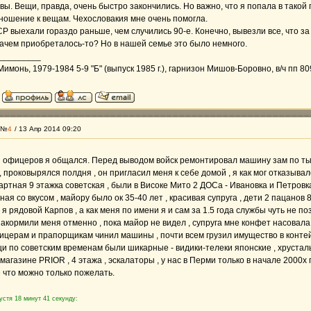
авы. Вещи, правда, очень быстро закончились. Но важно, что я попала в такой
тношение к вещам. Чехословакия мне очень помогла.
Р выехали гораздо раньше, чем случились 90-е. Конечно, вывезли все, что за 
ачем приобреталось-то? Но в нашей семье это было немного.
_________
монь, 1979-1984 5-9 "Б" (выпуск 1985 г.), гарнизон Мишов-Боровно, в/ч пп 8
 №
4
/ 13 Апр 2014 09:20
 офицеров я общался. Перед выводом войск ремонтировал машину зам по т
 проковырялся полдня , он пригласил меня к себе домой , я как мог отказывал
артная 9 этажка советская , были в Високе Мито 2 ДОСа - Ивановка и Петровк
ая со вкусом , майору было ок 35-40 лет , красивая супруга , дети 2 пацанов
- я рядовой Карпов , а как меня по имени я и сам за 1.5 года службы чуть не 
накормили меня отменно , пока майор не видел , супруга мне конфет насовал
ицерам и прапорщикам чинил машины , почти всем грузил имущество в контей
щи по советским временам были шикарные - видики-телеки японские , хрустал
магазине PRIOR , 4 этажа , эскалаторы , у нас в Перми только в начале 2000х
е что можно только пожелать.
устя 18 минут 41 секунду: