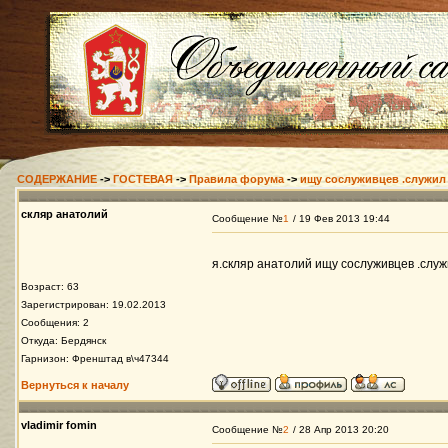
СОДЕРЖАНИЕ
->
ГОСТЕВАЯ
->
Правила форума
->
ищу сослуживцев .служил 
скляр анатолий
Сообщение №
1
/ 19 Фев 2013 19:44
я.скляр анатолий ищу сослуживцев .служ
Возраст: 63
Зарегистрирован: 19.02.2013
Сообщения: 2
Откуда: Бердянск
Гарнизон: Френштад в\ч47344
Вернуться к началу
vladimir fomin
Сообщение №
2
/ 28 Апр 2013 20:20