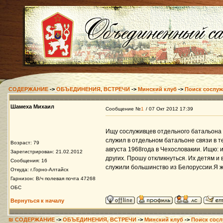
СОДЕРЖАНИЕ
->
ОБЪЕДИНЕНИЯ, ВСТРЕЧИ
->
Минский клуб
->
Поиск сослуж
Шамеха Михаил
Сообщение №
1
/ 07 Окт 2012 17:39
Ищу сослуживцев отдельного батальона 
служил в отдельном батальоне связи в т
Возраст: 79
августа 1968года в Чехословакии. Ищю: 
Зарегистрирован: 21.02.2012
других. Прошу откликнуться. Их детям и 
Сообщения: 16
служили большинство из Белоруссии.Я жи
Откуда: г.Горно-Алтайск
Гарнизон: В/ч полевая почта 47268
ОБС
Вернуться к началу
₪ СОДЕРЖАНИЕ
->
ОБЪЕДИНЕНИЯ, ВСТРЕЧИ
->
Минский клуб
->
Поиск сосл