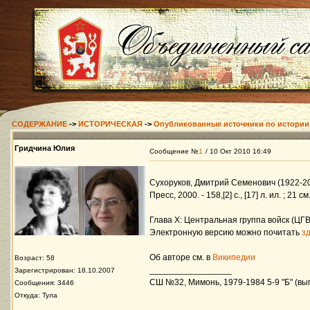
СОДЕРЖАНИЕ
->
ИСТОРИЧЕСКАЯ
->
Опубликованные источники по истории
Гридчина Юлия
Сообщение №
1
/ 10 Окт 2010 16:49
Сухоруков, Дмитрий Семенович (1922-20
Пресс, 2000. - 158,[2] с., [17] л. ил. ; 21 см
Глава X: Центральная группа войск (ЦГВ
Электронную версию можно почитать
з
Об авторе см. в
Википедии
Возраст: 58
_________________
Зарегистрирован: 18.10.2007
СШ №32, Мимонь, 1979-1984 5-9 "Б" (вып
Сообщения: 3446
Откуда: Тула