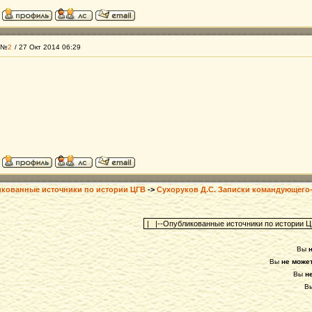
 №
2
/ 27 Окт 2014 06:29
кованные источники по истории ЦГВ
->
Сухоруков Д.С. Записки командующего
Вы
Вы
не може
Вы
н
В