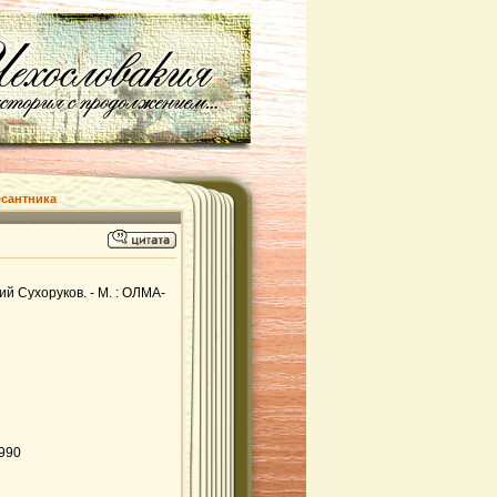
есантника
й Сухоруков. - М. : ОЛМА-
0990