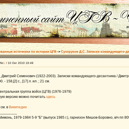
ванные источники по истории ЦГВ
->
Сухоруков Д.С. Записки командующего-д
 №
1
/ 10 Окт 2010 16:49
, Дмитрий Семенович (1922-2003). Записки командующего-десантника / Дмитри
 - 158,[2] с., [17] л. ил. ; 21 см.
Центральная группа войск (ЦГВ) (1976-1979)
ую версию можно почитать
здесь
 см. в
Википедии
_________
монь, 1979-1984 5-9 "Б" (выпуск 1985 г.), гарнизон Мишов-Боровно, в/ч пп 8