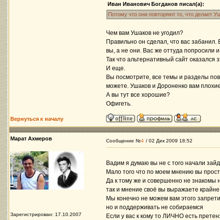
Иван Иванович Богданов писал(а):
Потому что они повторяют то, что делает У
Чем вам Ушаков не угодил?
Правильно он сделал, что вас забанил.
вы, а не они. Вас же оттуда попросили 
Так что альтернативный сайт оказался з
И еще.
Вы посмотрите, все темы и разделы пов
можете. Ушаков и Дороненко вам плохи
А вы тут все хорошие?
Офигеть.
Вернуться к началу
Марат Ахмеров
Сообщение №
4
/ 02 Дек 2009 18:52
Вадим я думаю вы не с того начали зайд
Мало того что по моем мнению вы прост
Да к тому же и совершенно не знакомы 
так и мнение своё вы выражаете крайне 
Мы конечно не можем вам этого запрет
но и поддерживать не собираемся
Зарегистрирован: 17.10.2007
Если у вас к кому то ЛИЧНО есть претен