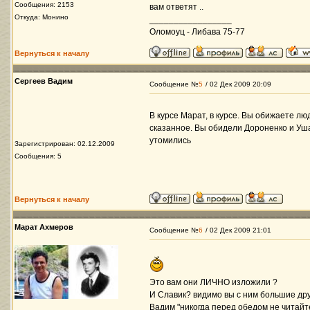
Сообщения: 2153
вам ответят ..
Откуда: Монино
_________________
Оломоуц - Либава 75-77
Вернуться к началу
Сергеев Вадим
Сообщение №
5
/ 02 Дек 2009 20:09
В курсе Марат, в курсе. Вы обижаете лю
сказанное. Вы обидели Дороненко и Ушак
утомились
Зарегистрирован: 02.12.2009
Сообщения: 5
Вернуться к началу
Марат Ахмеров
Сообщение №
6
/ 02 Дек 2009 21:01
Это вам они ЛИЧНО изложили ?
И Славик? видимо вы с ним большие дру
Вадим "никогда перед обедом не читайте