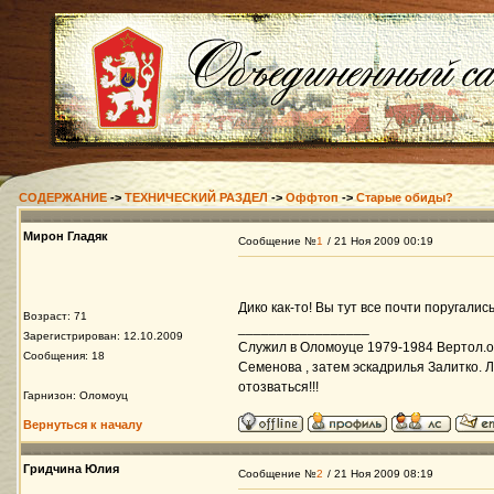
СОДЕРЖАНИЕ
->
ТЕХНИЧЕСКИЙ РАЗДЕЛ
->
Оффтоп
->
Старые обиды?
Мирон Гладяк
Сообщение №
1
/ 21 Ноя 2009 00:19
Дико как-то! Вы тут все почти поругалис
Возраст: 71
_________________
Зарегистрирован: 12.10.2009
Служил в Оломоуце 1979-1984 Вертол.
Сообщения: 18
Семенова , затем эскадрилья Залитко. Л
отозваться!!!
Гарнизон: Оломоуц
Вернуться к началу
Гридчина Юлия
Сообщение №
2
/ 21 Ноя 2009 08:19