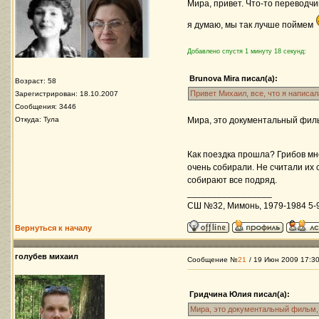
Мира, привет. Что-то переводчи
я думаю, мы так лучше поймем
Добавлено спустя 1 минуту 18 секунд:
Brunova Mira писал(а):
Возраст: 58
Привет Михаил, все, что я написа
Зарегистрирован: 18.10.2007
Сообщения: 3446
Откуда: Тула
Мира, это документальный филь
Как поездка прошла? Грибов м
очень собирали. Не считали их 
собирают все подряд.
_________________
СШ №32, Мимонь, 1979-1984 5-9 
Вернуться к началу
голубев михаил
Сообщение №
21
/ 19 Июн 2009 17:3
Гридчина Юлия писал(а):
Мира, это документальный фильм, 