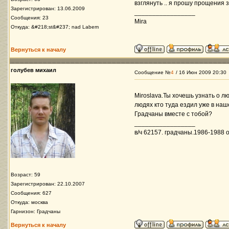
взглянуть .. я прошу прощения 
Зарегистрирован: 13.06.2009
_________________
Сообщения: 23
Mira
Откуда: &#218;st&#237; nad Labem
Вернуться к началу
голубев михаил
Сообщение №
4
/ 16 Июн 2009 20:30
Miroslava.Ты хочешь узнать о л
людях кто туда ездил уже в наш
Градчаны вместе с тобой?
_________________
в/ч 62157. градчаны.1986-1988 ос
Возраст: 59
Зарегистрирован: 22.10.2007
Сообщения: 627
Откуда: москва
Гарнизон: Градчаны
Вернуться к началу