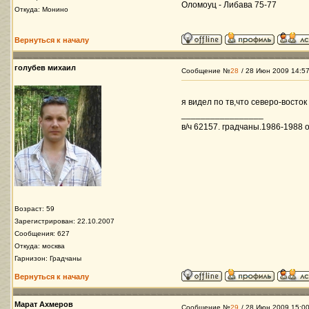
Оломоуц - Либава 75-77
Откуда: Монино
Вернуться к началу
голубев михаил
Сообщение №
28
/ 28 Июн 2009 14:5
я видел по тв,что северо-восток 
_________________
в/ч 62157. градчаны.1986-1988 ос
Возраст: 59
Зарегистрирован: 22.10.2007
Сообщения: 627
Откуда: москва
Гарнизон: Градчаны
Вернуться к началу
Марат Ахмеров
Сообщение №
29
/ 28 Июн 2009 15:0