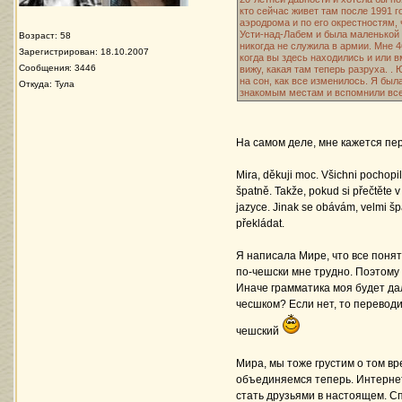
кто сейчас живет там после 1991 г
аэродрома и по его окрестностям, 
Усти-над-Лабем и была маленькой 
Возраст: 58
никогда не служила в армии. Мне 4
Зарегистрирован: 18.10.2007
когда вы здесь находились и или в
Сообщения: 3446
вижу, какая там теперь разруха. 
на сон, как все изменилось. Я бы
Откуда: Тула
знакомым местам и вспомнили все.
На самом деле, мне кажется пер
Mira, děkuji moc. Všichni pochopil
špatně. Takže, pokud si přečtěte 
jazyce. Jinak se obávám, velmi šp
překládat.
Я написала Мире, что все понят
по-чешски мне трудно. Поэтому 
Иначе грамматика моя будет да
чесшком? Если нет, то переводи
чешский
Мира, мы тоже грустим о том вр
объединяемся теперь. Интернет
стать друзьями в настоящем. Сп