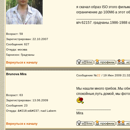
я скачал образ ISO этого фильм
ограничение до 100Мб а этот об
_________________
в/ч 62157. градчаны.1986-1988 ос
Возраст: 59
Зарегистрирован: 22.10.2007
Сообщения: 627
Откуда: москва
Гарнизон: Градчаны
Вернуться к началу
Brunova Mira
Сообщение №
22
/ 19 Июн 2009 21:3
Мы нашли много грибов..Мы обн
спокойные,путь домой, мы фот
Возраст: 63
Зарегистрирован: 13.06.2009
Сообщения: 23
_________________
Откуда: &#218;st&#237; nad Labem
Mira
Вернуться к началу