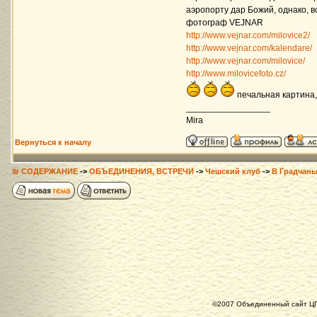
аэропорту дар Божий, однако, 
фотограф VEJNAR
http://www.vejnar.com/milovice2/
http://www.vejnar.com/kalendare/
http://www.vejnar.com/milovice/
http://www.milovicefoto.cz/
печальная картина,
_________________
Mira
Вернуться к началу
₪ СОДЕРЖАНИЕ
->
ОБЪЕДИНЕНИЯ, ВСТРЕЧИ
->
Чешский клуб
->
В Градчаны
©2007 Объединенный сайт ЦГ