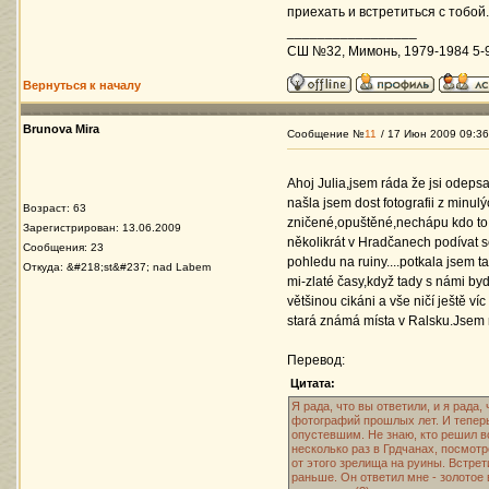
приехать и встретиться с тобо
_________________
СШ №32, Мимонь, 1979-1984 5-9 
Вернуться к началу
Brunova Mira
Сообщение №
11
/ 17 Июн 2009 09:36
Ahoj Julia,jsem ráda že jsi odepsa
našla jsem dost fotografii z minulý
Возраст: 63
zničené,opuštěné,nechápu kdo to dov
Зарегистрирован: 13.06.2009
několikrát v Hradčanech podívat s
Сообщения: 23
pohledu na ruiny....potkala jsem t
Откуда: &#218;st&#237; nad Labem
mi-zlaté časy,když tady s námi bydl
většinou cikáni a vše ničí ještě ví
stará známá místa v Ralsku.Jsem m
Перевод:
Цитата:
Я рада, что вы ответили, и я рада,
фотографий прошлых лет. И теперь
опустевшим. Не знаю, кто решил в
несколько раз в Грдчанах, посмотр
от этого зрелища на руины. Встрет
раньше. Он ответил мне - золотое