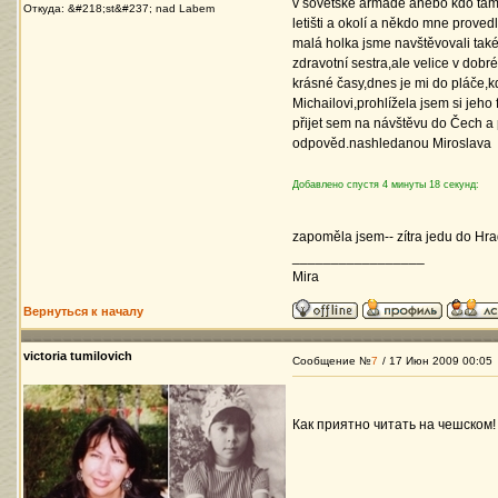
v sovětské armádě anebo kdo tam ž
Откуда: &#218;st&#237; nad Labem
letišti a okolí a někdo mne proved
malá holka jsme navštěvovali tak
zdravotní sestra,ale velice v dobré
krásné časy,dnes je mi do pláče,kdy
Michailovi,prohlížela jsem si jeho 
přijet sem na návštěvu do Čech a p
odpověd.nashledanou Miroslava
Добавлено спустя 4 минуты 18 секунд:
zapoměla jsem-- zítra jedu do Hr
_________________
Mira
Вернуться к началу
victoria tumilovich
Сообщение №
7
/ 17 Июн 2009 00:05
Как приятно читать на чешском