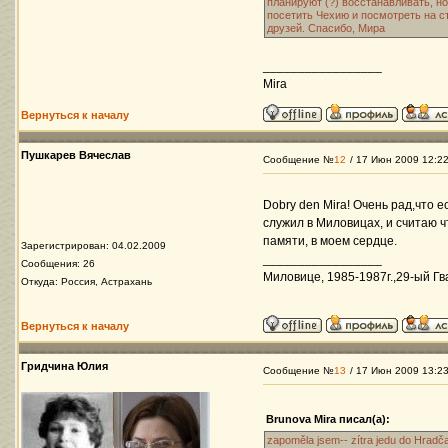
планируют (?) восcтанавливать, н
посетить Чехию и посмотреть на с
друзей. Спасибо, Мира
_________________
Mira
Вернуться к началу
Пушкарев Вячеслав
Сообщение №
12
/ 17 Июн 2009 12:2
Dobry den Mira! Очень рад,что 
служил в Миловицах, и считаю ч
памяти, в моем сердце.
Зарегистрирован: 04.02.2009
_________________
Сообщения: 26
Миловице, 1985-1987г.,29-ый Гв
Откуда: Россия, Астрахань
Вернуться к началу
Гридчина Юлия
Сообщение №
13
/ 17 Июн 2009 13:2
Brunova Mira писал(а):
zapoměla jsem-- zítra jedu do Hradč