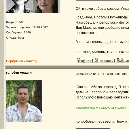
Ой, я тоже забыла совсем! Мира п
Градчаны, а потом в Курживоды 
Возраст: 58
Нам обещали репортаж и фото
Зарегистрирован: 18.10.2007
Для Миры можно свободно писат
Сообщения: 3446
на компьютере.
Откуда: Тула
Мира, мы очень рады твоему п
_________________
СШ №32, Мимонь, 1979-1984 5-9 
Вернуться к началу
голубев михаил
Сообщение №
14
/ 17 Июн 2009 18:3
Юля спасибо за перевод. Я не о
дальше....спасибо.А переводчик 
использую(с помощью контекстн
Добавлено спустя 4 минуты 34 секунды:
попробовал перевести. Получил
_________________