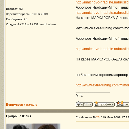
http://mnichovo-hradiste.nabrusl
Аэропорт Hradčany-Mimoň, вни
Возраст: 63
http://mnichovo-hradiste.nabrusl
Зарегистрирован: 13.06.2009
На карте МАРКИРОВКА-Для онлай
Сообщения: 23
Откуда: &#218;st&#237; nad Labem
-http://www.extra-tuning.com/mim
Аэропорт Hradčany-Mimoň, вни
http://mnichovo-hradiste.nabrusl
На карте МАРКИРОВКА-Для онлай
он был таким хорошим аэропор
http://www.extra-tuning.com/mimo
_________________
Mira
Вернуться к началу
Гридчина Юлия
Сообщение №
20
/ 19 Июн 2009 17:1