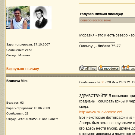
голубев михаил писал(а):
северо-восток тоже
Моравия - это и есть северо - в
_________________
Зарегистрирован: 17.10.2007
Оломоуц - Либава 75-77
Сообщения: 2153
Откуда: Монино
Вернуться к началу
Brunova Mira
Сообщение №
30
/ 28 Июн 2009 21:1
ЗДРАВСТВУЙТЕ,Я посылаю приве
градчаны , собирать грибы и ч
Возраст: 63
сюда.
Зарегистрирован: 13.06.2009
http://www.milovicefoto.cz/
Сообщения: 23
Вот некоторые фотографии из ч
Откуда: &#218;st&#237; nad Labem
Лагерь был оставлен русскими в
кто здесь нести мусор, другие д
отремонтированы и движется зд