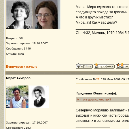
Миша, Мира сделала только фот
следующего похода за грибами.
А что в других местах?
Мира, ау! Как у вас дела?
_________________
СШ №32, Мимонь, 1979-1984 5-9 
Возраст: 58
Зарегистрирован: 18.10.2007
Сообщения: 3446
Откуда: Тула
Вернуться к началу
Марат Ахмеров
Сообщение №
27
/ 28 Июн 2009 09:4
Гридчина Юлия писал(а):
А что в других местах?
Северную Моравию заливает - эт
выходит и нижнюю часть города
в новостях в основном о затопл
Зарегистрирован: 17.10.2007
_________________
Сообщения: 2153