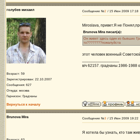
голубев михаил
Сообщение №
2
/ 15 Июн 2009 17:18
Miroslava, привет.Я не Понял,п
Brunova Mira писал(а):
Он живет здесь один из бывших Гр
то????????пожалуйста
этот человек военный Советско
_________________
в/ч 62157. градчаны.1986-1988 ос
Возраст: 59
Зарегистрирован: 22.10.2007
Сообщения: 627
Откуда: москва
Гарнизон: Градчаны
Вернуться к началу
Brunova Mira
Сообщение №
3
/ 15 Июн 2009 19:22
Я хотелa бы узнать, кто там жив
Возраст: 63