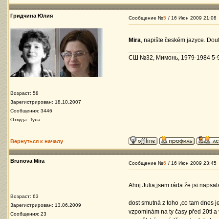
Гридчина Юлия
Сообщение №
5
/ 16 Июн 2009 21:08
Mira
, napište českém jazyce. Dou
_________________
СШ №32, Мимонь, 1979-1984 5-9 
Возраст: 58
Зарегистрирован: 18.10.2007
Сообщения: 3446
Откуда: Тула
Вернуться к началу
Brunova Mira
Сообщение №
6
/ 16 Июн 2009 23:45
Ahoj Julia,jsem ráda že jsi napsa
Возраст: 63
dost smutná z toho ,co tam dnes
Зарегистрирован: 13.06.2009
vzpomínám na ty časy před 20ti a 
Сообщения: 23