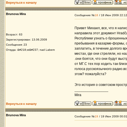
Вернуться к началу
Brunova Mira
Сообщение №
18
/ 18 Июн 2009 22:1
Привет Михаил, все, что я напи
направилa этот документ Hradča
Возраст: 63
Республики узнать о брошенных
Зарегистрирован: 13.06.2009
пребывания в казарме-формы, ор
Сообщения: 23
заплатить, в течение долгого в
Откуда: &#218;st&#237; nad Labem
местах, где они стреляли, но н
.они боятся, что они будут вы
от МГ.С тех пор ходить так бли
голоса русскоязычного радио.все
этом? пожалуйста?
Это история о советском прост
_________________
Mira
Вернуться к началу
Brunova Mira
Сообщение №
19
/ 19 Июн 2009 00:0