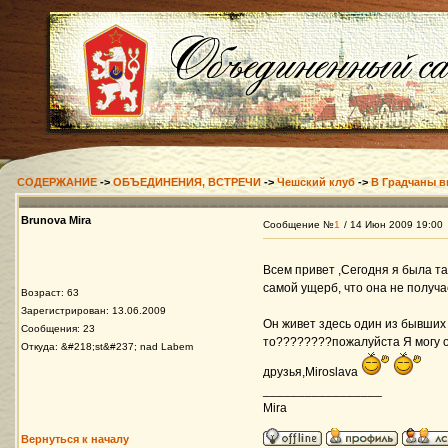
СОДЕРЖАНИЕ
->
ОБЪЕДИНЕНИЯ, ВСТРЕЧИ
->
Чешский клуб
->
В Градчаны в
Brunova Mira
Сообщение №
1
/ 14 Июн 2009 19:00
Всем привет ,Сегодня я былa та
самой ущерб, что она не получа
Возраст: 63
Зарегистрирован: 13.06.2009
Он живет здесь один из бывших 
Сообщения: 23
то????????пожалуйста Я могу от
Откуда: &#218;st&#237; nad Labem
друзья,Miroslava
_________________
Mira
Вернуться к началу