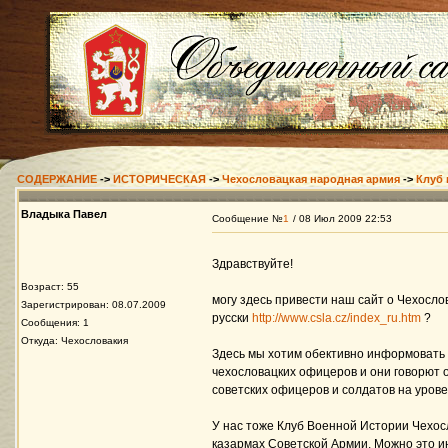
СОДЕРЖАНИЕ
->
ИСТОРИЧЕСКАЯ
->
Чехословацкая народная армия
->
Клуб 
Владыка Павел
Сообщение №
1
/ 08 Июл 2009 22:53
Здравствуйте!
Возраст: 55
могу здесь привести наш сайт о Чехосл
Зарегистрирован: 08.07.2009
русски
http://www.csla.cz/index_ru.htm
?
Сообщения: 1
Откуда: Чехословакия
Здесь мы хотим обективно информовать 
чехословацких офицеров и они говорют 
советских офицеров и солдатов на уров
У нас тоже Клуб Военной Истории Чехос
казармах Советской Армии. Можно это и