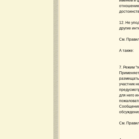
именем и 
отношению 
достоинств
12. Не упо
другие инт
См. Прави
А также:
7. Режим "
Применяетс
размещать 
участник н
предусмотр
для него и
пожаловать
Сообщения,
обсуждения
См. Правил