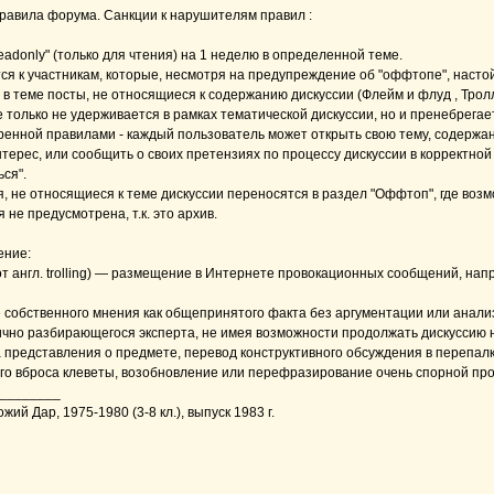
равила форума. Санкции к нарушителям правил :
readonly" (только для чтения) на 1 неделю в определенной теме.
я к участникам, которые, несмотря на предупреждение об "оффтопе", наст
в теме посты, не относящиеся к содержанию дискуссии (Флейм и флуд , Тролл
е только не удерживается в рамках тематической дискуссии, но и пренебрега
енной правилами - каждый пользователь может открыть свою тему, содержа
нтерес, или сообщить о своих претензиях по процессу дискуссии в корректно
ся".
 не относящиеся к теме дискуссии переносятся в раздел "Оффтоп", где воз
 не предусмотрена, т.к. это архив.
ение:
от англ. trolling) — размещение в Интернете провокационных сообщений, на
собственного мнения как общепринятого факта без аргументации или анализ
ично разбирающегося эксперта, не имея возможности продолжать дискуссию 
 представления о предмете, перевод конструктивного обсуждения в перепалк
го вброса клеветы, возобновление или перефразирование очень спорной про
________
ий Дар, 1975-1980 (3-8 кл.), выпуск 1983 г.