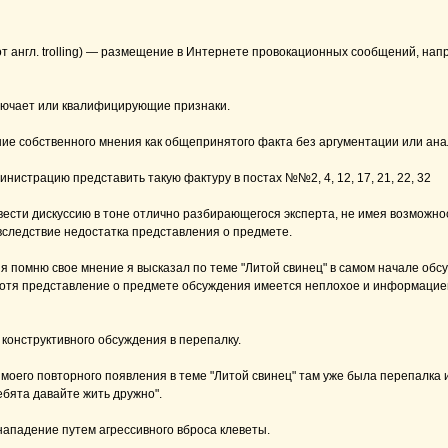
от англ. trolling) — размещение в Интернете провокационных сообщений, на
лючает или квалифицирующие признаки.
ие собственного мнения как общепринятого факта без аргументации или ана
нистрацию представить такую фактуру в постах №№2, 4, 12, 17, 21, 22, 32
вести дискуссию в тоне отлично разбирающегося эксперта, не имея возможн
вследствие недостатка представления о предмете.
 я помню свое мнение я высказал по теме "Литой свинец" в самом начале обс
хотя представление о предмете обсуждения имеется неплохое и информацией
 конструктивного обсуждения в перепалку.
моего повторного появления в теме "Литой свинец" там уже была перепалка
ебята давайте жить дружно".
 нападение путем агрессивного вброса клеветы.