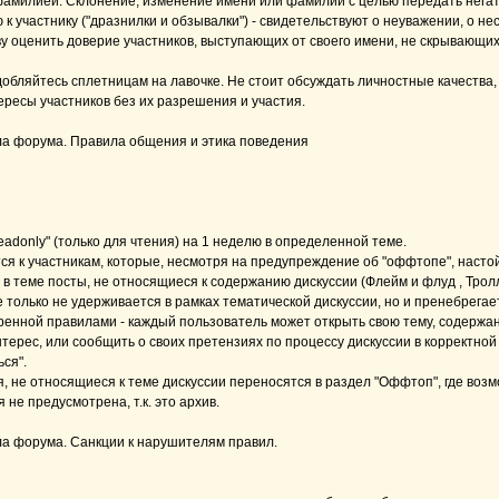
фамилией. Склонение, изменение имени или фамилии с целью передать нега
к участнику ("дразнилки и обзывалки") - свидетельствуют о неуважении, о н
у оценить доверие участников, выступающих от своего имени, не скрывающих
добляйтесь сплетницам на лавочке. Не стоит обсуждать личностные качества
ересы участников без их разрешения и участия.
ла форума. Правила общения и этика поведения
readonly" (только для чтения) на 1 неделю в определенной теме.
я к участникам, которые, несмотря на предупреждение об "оффтопе", наст
в теме посты, не относящиеся к содержанию дискуссии (Флейм и флуд , Тролл
е только не удерживается в рамках тематической дискуссии, но и пренебрега
енной правилами - каждый пользователь может открыть свою тему, содержа
нтерес, или сообщить о своих претензиях по процессу дискуссии в корректно
ся".
 не относящиеся к теме дискуссии переносятся в раздел "Оффтоп", где воз
 не предусмотрена, т.к. это архив.
а форума. Санкции к нарушителям правил.