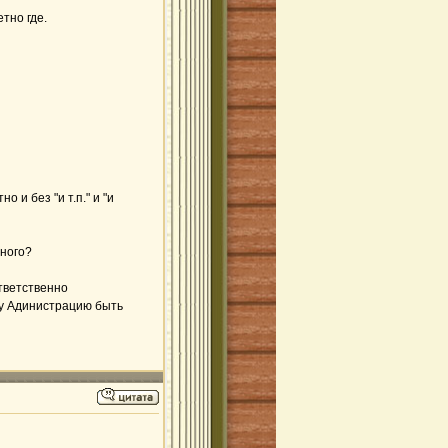
тно где.
 и без "и т.п." и "и
дного?
тветственно
шу Адинистрацию быть