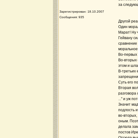
за следующ
Зарегистрирован: 18.10.2007
Сообщения: 935
Другой реа
Один морал
Марат! Ну ч
Гейвану си
сравнение 
моральное 
Во-первых 
Во-вторых 
этом и шла
В-третьих 
запрещения
Суть его п
Вторая вол
разговора 
..." и уж п
Значит мад
подлость и
во-вторых,
оным. Поэт
делала зам
постов Ир
Отсюда выв