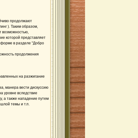
ойчиво продолжают
инг ). Таким образом,
ет возможностью,
ние которой представляет
й форме в разделе "Добро
можность продолжения
правленных на разжигание
а, манера вести дискуссию
на уровне вследствие
у, а также нападение путем
шлой темы и т.п.