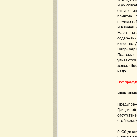
И уж совсе
отпущения.
понятно. Т
помимо теб
И наконец 
Марат, ты 
содержание
известно. 
Например к
Поэтому я 
упиваются 
женско-бюр
надо.
Вот преду
Иван Иван
Предупреж
Гридчиной 
отсутствие
что "возмо
9. Об уваж