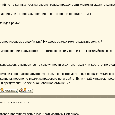
ений нет в данных постах говорил только правду, если клеветал скажите конкре
овление или перефразирование очень спорной прошлой темы
ме идет речь?
рное имелось в виду "и т.п.". Ну здесь размах можно развить великий.
инистрации разъясните , что имеется в виду под "и т.п.". Пожалуйста конкретно
дупреждение выносится по совокупности всех признаков или достаточного о
ующих признаков нарушения правил я в своих действиях не обнаружил, соо
ение вынесено не в рамках правового поля сайта. Если я заблуждаюсь про
 и представить более обоснованное обвинение.
 №
2
/ 02 Фев 2009 14:14
второе предупреждение уже Иван Иванычу Богданову