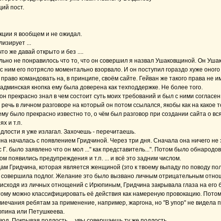
ий пост.
кции я вообщем и не ожидал.
изирует ...
то же давай открыто и без ....
льно не понравилось что то, что он совершил я назвал Ушаковщиной. Он Уша
с ним его потрясло моментально взорвало. И он поступил гораздо хуже оного 
право командовать на, в принципе, своём сайте. Гейван же такого права не и
админская кнопка ему была доверена как техподдержке. Не более того.
он прекрасно знал в чем состоит суть моих требований и был с ними согласе
 речь в личном разговоре на который он потом ссылался, якобы как на какое 
ему было прекрасно известно то, о чём был разговор при создании сайта о вся
х и т.п.
одлости я уже излагал. Захочешь - перечитаешь.
на началась с появлением Гридчиной. Через три дня. Сначала она ничего не
с Г. было заявлено что он мол ..." как представитель...". Потом было обнарод
отом появились предупреждения и т.п. ... и всё это задним числом.
ам Гридчина, которая является женщиной (это к твоему выпаду по поводу по
 совершила подлог. Желание это было вызвано личным отрицательным отнош
 исходя из личных отнощений с Ирюпиным, Гридчина закрывала глаза на его
ому можно классифицировать её действия как намереную провокацию. Потому
иечания ребятам за применение, например, жаргона, но "В упор" не видела 
юпина или Петушкеева.
од. Покрывая подлость ... увы совершаешь ту же подлость.