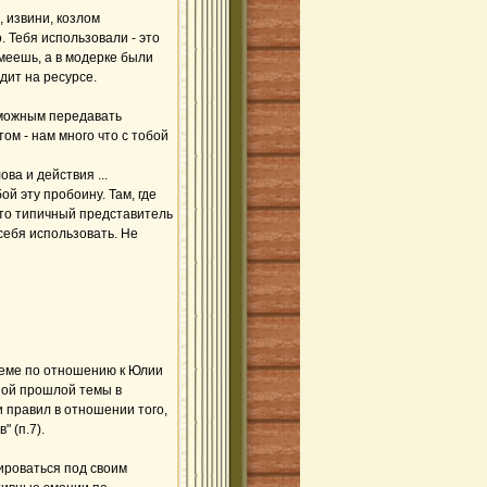
, извини, козлом
 Тебя использовали - это
меешь, а в модерке были
одит на ресурсе.
зможным передавать
том - нам много что с тобой
ва и действия ...
ой эту пробоину. Там, где
Это типичный представитель
себя использовать. Не
теме по отношению к Юлии
ной прошлой темы в
и правил в отношении того,
 (п.7).
ироваться под своим