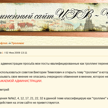
фтоп
->
Троллинг
 №
1
/ 02 Фев 2009 13:11
администрации просьба мои посты квалифицированные как троллинг перенес
спользоваться советом Виктории Тимилович и открыть тему "троллинг" в кот
азывать свое мнение не опасаясь очередного обвинения в мнении, которое н
АЖАЕМОЙ АДМИНИСТРАЦИИ
.
митрий
ения №№2, 4, 12, 17, 21, 22, 32 в данной теме классифицирую как "троллинг"
ействия на этом сайте не приветствуются.