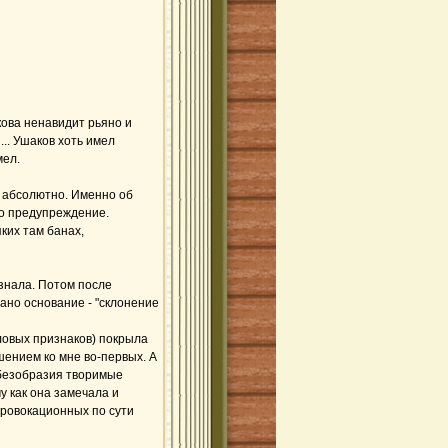
кова ненавидит рьяно и
... Ушаков хоть имел
мел.
н абсолютно. Именно об
то предупреждение.
ких там банах,
 знала. Потом после
овано основание - "склонение
ловых признаков) покрыла
ением ко мне во-первых. А
 безобразия творимые
 как она замечала и
провокационных по сути