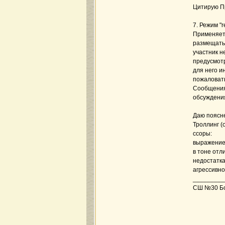
Цитирую П
7. Режим "
Применяетс
размещать 
участник н
предусмотр
для него и
пожаловать
Сообщения,
обсуждения
Даю поясн
Троллинг (
ссоры:
выражение 
в тоне отл
недостатка
агрессивно
_________
СШ №30 Бож