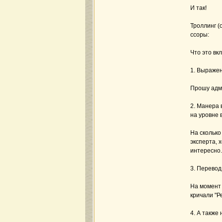
И так!
Троллинг (
ссоры:
Что это вк
1. Выражен
Прошу адми
2. Манера 
на уровне 
На сколько
эксперта, 
интересно.
3. Перевод
На момент 
кричали "Р
4. А также