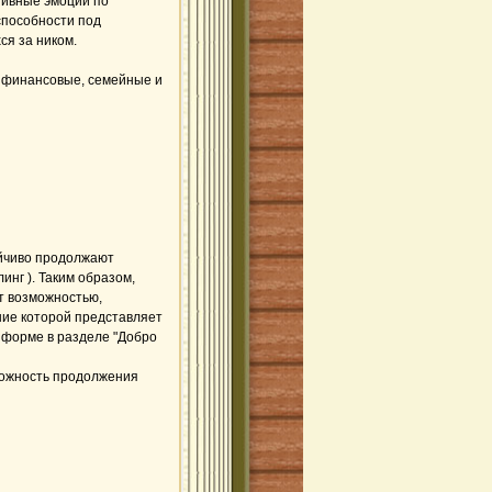
тивные эмоции по
еспособности под
ся за ником.
, финансовые, семейные и
ойчиво продолжают
инг ). Таким образом,
ет возможностью,
ние которой представляет
й форме в разделе "Добро
можность продолжения