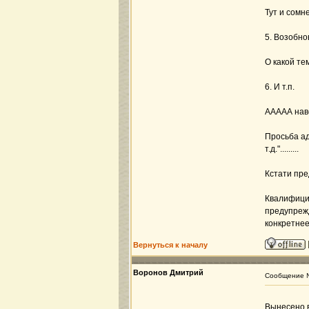
Тут и сомн
5. Возобн
О какой те
6. И т.п.
ААААА наве
Просьба адм
т.д.".........
Кстати пре
Квалифицир
предупрежд
конкретнее
Вернуться к началу
Воронов Дмитрий
Сообщение
Вынесено 