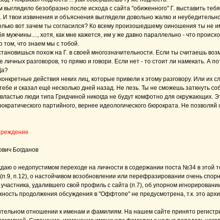
м выглядило безобразно после исхода с сайта "обиженного" Г. выставить тебя
 И твои извинения и объяснения выглядели довольно жалко и неубедительно.
олько вот зачем ты согласился? Ко всему произошедшему оиношения ты не и
я мужчины...., хотя, как мне кажется, им у же давно параллельно - что происх
о том, что знаем мы с тобой.
становишься похож на Г. в своей многозначительности. Если ты считаешь во
 личных разговоров, то прямо и говори. Если нет - то стоит ли намекать. А по
Да?
онкретные действия неких лиц, которые привели к этому разговору. Или их сло
тебе и сказал ещё несколько дней назад. Не лезь. Ты не сможешь заткнуть соб
властью люди типа Гридчиной никогда не будут комфотно для окружающих. 
ократического партийного, вернее идеологического бюрократа. Не позволяй 
преждение
ович Богданов
даю о недопустимом переходе на личности в содержании поста №34 в этой 
(п.9, п.12), о настойчивом возобновлении или перефразировании очень спор
 участника, удалившего свой профиль с сайта (п.7), об упорном игнорировани
жность продолжения обсуждения в "Оффтопе" не предусмотрена, т.к. это архив"
ительном отношении к именам и фамилиям. На нашем сайте принято регистр