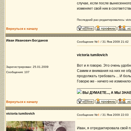
случае, если после вынесенног
изменяет свой ник в соответств
Последний раз редактировалось: victor
Вернуться к началу
Иван Иванович Богданов
Сообщение №
5
/ 31 Янв 2009 21:42
victoria tumilovich
Вот и я говорю. Это очень удоб
Зарегистрирован: 25.01.2009
Самим и внимания на них не об
Сообщения: 107
продолжать требовать ... И боль
Говорю же - ничего не изменило
_________________
ВЫ ДУМАЕТЕ..., А МЫ ЗНАЕ
Вернуться к началу
victoria tumilovich
Сообщение №
6
/ 31 Янв 2009 22:03
Иван, я отредактировала свой 