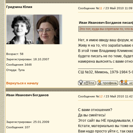
Гридчина Юлия
Сообщение №
11
/ 23 Май 2010 11:09
Иван Иванович Богданов писал(
Это тот, куда вы спрятали то, что 
Нет, я имею ввиду ваш форум, к
Живу я на то, что зарабатываю 
В этой теме Владимир Клименко
Возраст: 58
будете писать не по теме, буде
Зарегистрирован: 18.10.2007
намерена выяснять с вами отн
Сообщения: 3446
_________________
Откуда: Тула
СШ №32, Мимонь, 1979-1984 5-9 
Вернуться к началу
Иван Иванович Богданов
Сообщение №
12
/ 23 Май 2010 11:42
С вами отношения?
Да вы смеётесь!
Этот сайт вы НЕ придумывали, 
Зарегистрирован: 25.01.2009
Кстати, материально вы тоже ни
Сообщения: 107
Вам надо просто уйти с, так ск