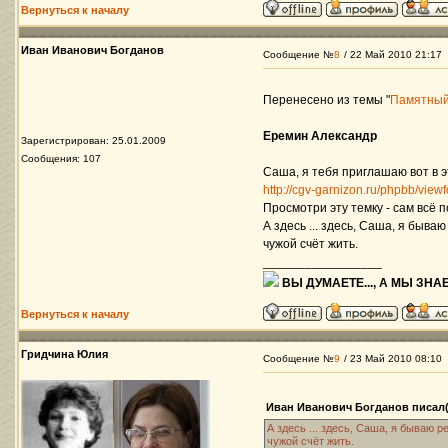
Вернуться к началу
Иван Иванович Богданов
Сообщение №
8
/ 22 Май 2010 21:17
Перенесено из темы "
Памятный
Еремин Александр
Зарегистрирован: 25.01.2009
Сообщения: 107
Саша, я тебя приглашаю вот в э
http://cgv-garnizon.ru/phpbb/vie
Просмотри эту темку - сам всё 
А здесь ... здесь, Саша, я быв
чужой счёт жить.
_________________
ВЫ ДУМАЕТЕ..., А МЫ ЗНАЕ
Вернуться к началу
Гридчина Юлия
Сообщение №
9
/ 23 Май 2010 08:10
Иван Иванович Богданов писал(
А здесь ... здесь, Саша, я бываю 
чужой счёт жить.