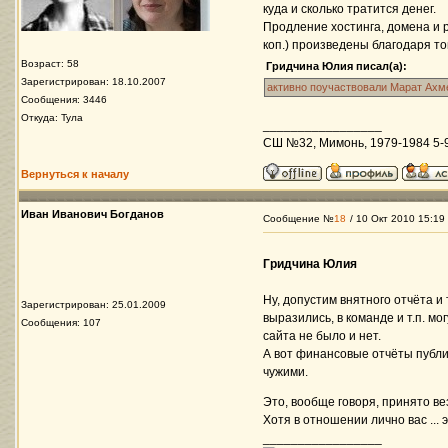
куда и сколько тратится денег.
Продление хостинга, домена и 
коп.) произведены благодаря то
Возраст: 58
Гридчина Юлия писал(а):
Зарегистрирован: 18.10.2007
активно поучаствовали Марат Ахме
Сообщения: 3446
Откуда: Тула
_________________
СШ №32, Мимонь, 1979-1984 5-9 
Вернуться к началу
Иван Иванович Богданов
Сообщение №
18
/ 10 Окт 2010 15:19
Гридчина Юлия
Ну, допустим внятного отчёта и 
Зарегистрирован: 25.01.2009
выразились, в команде и т.п. м
Сообщения: 107
сайта не было и нет.
А вот финансовые отчёты публи
чужими.
Это, вообще говоря, принято вез
Хотя в отношении лично вас ... э
_________________