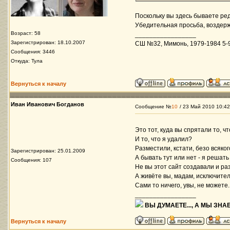
Поскольку вы здесь бываете ред
Убедительная просьба, воздержи
Возраст: 58
_________________
Зарегистрирован: 18.10.2007
СШ №32, Мимонь, 1979-1984 5-9 
Сообщения: 3446
Откуда: Тула
Вернуться к началу
Иван Иванович Богданов
Сообщение №
10
/ 23 Май 2010 10:42
Это тот, куда вы спрятали то, ч
И то, что я удалил?
Разместили, кстати, безо всяко
Зарегистрирован: 25.01.2009
А бывать тут или нет - я решать
Сообщения: 107
Не вы этот сайт создавали и ра
А живёте вы, мадам, исключител
Сами то ничего, увы, не можете.
_________________
ВЫ ДУМАЕТЕ..., А МЫ ЗНАЕ
Вернуться к началу