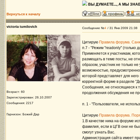
ВЫ ДУМАЕТЕ..., А МЫ ЗНАЕ
Вернуться к началу
victoria tumilovich
Сообщение №
4
/ 31 Янв 2009 21:38
Цитирую
Правила форума. Санк
п.7 - "Режим "readonly" (только
Применяется к участникам, кот
размещать в теме посты, не отн
образом, участник не только не
возможностью, предусмотренной
которой представляет для него 
корректной форме в разделе "Д
Сообщения, не относящиеся к т
Возраст: 60
продолжения обсуждения не пред
Зарегистрирован: 26.10.2007
Сообщения: 2217
п. 1 - "Пользователи, не испо
Гарнизон: Божий Дар
Цитирую
Правила форума. Поря
1.В качестве ника на форуме и
фамилия, если в ЦГВ они не бы
смогут узнать Вас.
Администрация сайта имеет пра