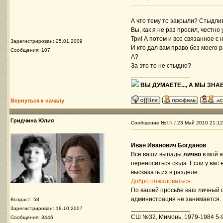
А что тему то закрыли? Стыдли
Вы, как я не раз просил, честн
Три! А потом и все связанное с
Зарегистрирован: 25.01.2009
И кто дал вам право без моего 
Сообщения: 107
А?
За это то не стыдно?
_________________
ВЫ ДУМАЕТЕ..., А МЫ ЗНАЕ
Вернуться к началу
Гридчина Юлия
Сообщение №
15
/ 23 Май 2010 21:12
Иван Иванович Богданов
Все ваши выпады
лично
в мой 
переноситься сюда. Если у вас
высказать их в разделе
Добро пожаловаться
По вашей просьбе ваш личный 
администрация не занимается.
Возраст: 58
_________________
Зарегистрирован: 18.10.2007
СШ №32, Мимонь, 1979-1984 5-9 
Сообщения: 3446