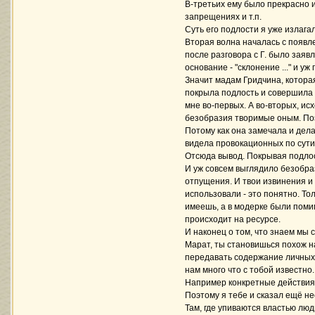
В-третьих ему было прекрасно и
запрещениях и т.п.
Суть его подлости я уже излага
Вторая волна началась с появл
после разговора с Г. было заявл
основание - "склонение ..." и уж
Значит мадам Гридчина, котора
покрыла подлость и совершила
мне во-первых. А во-вторых, и
безобразия творимые оным. По
Потому как она замечала и дела
видела провокационных по сут
Отсюда вывод. Покрывая подлост
И уж совсем выглядило безобраз
отпущения. И твои извинения и
использовали - это понятно. Т
имеешь, а в модерке были помимо
происходит на ресурсе.
И наконец о том, что знаем мы с
Марат, ты становишься похож н
передавать содержание личных ра
нам много что с тобой известно
Например конкретные действия н
Поэтому я тебе и сказал ещё не
Там, где упиваются властью лю