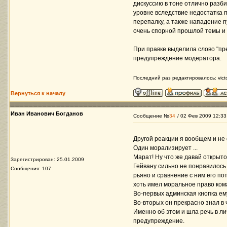
дискуссию в тоне отлично разб
уровне вследствие недостатка 
перепалку, а также нападение 
очень спорной прошлой темы и т
При правке выделила слово "пр
предупреждение модератора.
Последний раз редактировалось: victor
Вернуться к началу
Иван Иванович Богданов
Сообщение №
34
/ 02 Фев 2009 12:33
Другой реакции я вообщем и не
Один морализирует ...
Марат! Ну что же давай открыто и
Зарегистрирован: 25.01.2009
Гейвану сильно не понравилось
Сообщения: 107
рьяно и сравнение с ним его по
хоть имел моральное право кома
Во-первых админская кнопка ем
Во-вторых он прекрасно знал в 
Именно об этом и шла речь в ли
предупреждение.