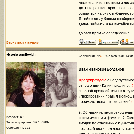
многозначительно щёки и делаю
Да. Ещё раз повторю ... по пово
ссылаться на оную публично, то
Я тебе в аську бросил сообщени
делом займись, а не пытайся выс
даются прямые определения ...
Вернуться к началу
victoria tumilovich
Сообщение №
40
/ 02 Фев 2009 14:05
Иван Иванович Богданов
Предупреждаю
о недопустимом
отношению к Юлии Гридчиной
(
спорной прошлой темы в отсутс
игнорировании правил в отноше
предусмотрена, т.к. это архив"
(
9. Об уважительном отношении 
Возраст: 60
своим именем и фамилией. Скл
Зарегистрирован: 26.10.2007
эмоции по отношению к участник
Сообщения: 2217
неспособности под достоинству