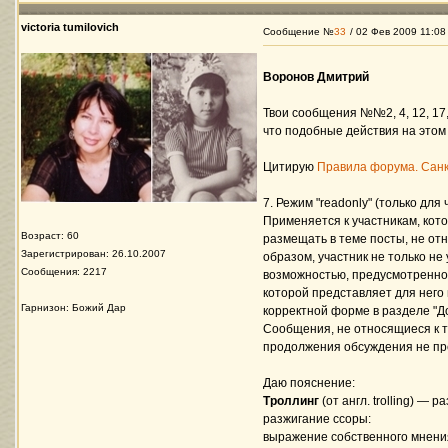
victoria tumilovich
Сообщение №
33
/ 02 Фев 2009 11:08
Воронов Дмитрий
Твои сообщения №№2, 4, 12, 17,
что подобные действия на этом
Цитирую
Правила форума. Санк
7. Режим "readonly" (только для
Применяется к участникам, кот
Возраст: 60
размещать в теме посты, не отн
Зарегистрирован: 26.10.2007
образом, участник не только не
Сообщения: 2217
возможностью, предусмотренной
которой представляет для него 
Гарнизон: Божий Дар
корректной форме в разделе "Д
Сообщения, не относящиеся к т
продолжения обсуждения не пред
Даю пояснение:
Троллинг
(от англ. trolling) 
разжигание ссоры:
выражение собственного мнения