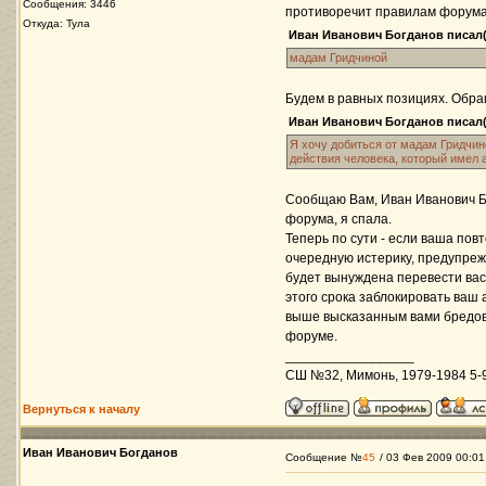
Сообщения: 3446
противоречит правилам форума
Откуда: Тула
Иван Иванович Богданов писал(
мадам Гридчиной
Будем в равных позициях. Обра
Иван Иванович Богданов писал(
Я хочу добиться от мадам Гридчин
действия человека, который имел 
Сообщаю Вам, Иван Иванович Бог
форума, я спала.
Теперь по сути - если ваша пов
очередную истерику, предупре
будет вынуждена перевести вас
этого срока заблокировать ваш 
выше высказанным вами бредовы
форуме.
_________________
СШ №32, Мимонь, 1979-1984 5-9 
Вернуться к началу
Иван Иванович Богданов
Сообщение №
45
/ 03 Фев 2009 00:01