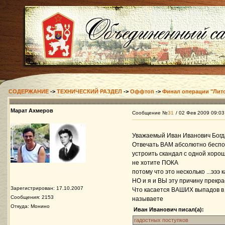
СОДЕРЖАНИЕ
->
ТЕХНИЧЕСКИЙ РАЗДЕЛ
->
Оффтоп
->
Финал операции "Лит
Марат Ахмеров
Сообщение №
31
/ 02 Фев 2009 09:03
Уважаемый Иван Иванович Богд
Отвечать ВАМ абсолютно беспо
устроить скандал с одной хоро
не хотите ПОКА
потому что это несколько ...эээ
НО и я и ВЫ эту причину прекр
Зарегистрирован: 17.10.2007
Что касается ВАШИХ выпадов в 
Сообщения: 2153
называете
Откуда: Монино
Иван Иванович писал(а):
гадостных поступков