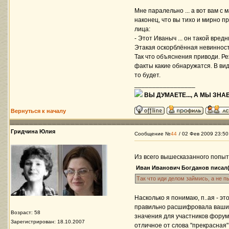
Мне паралельно ... а вот вам с
наконец, что вы тихо и мирно 
лица:
- Этот Иваныч ... он такой вредн
Этакая оскорблённая невинност
Так что объяснения приводи. Ре
факты какие обнаружатся. В виде
то будет.
_________________
ВЫ ДУМАЕТЕ..., А МЫ ЗНАЕ
Вернуться к началу
Гридчина Юлия
Сообщение №
44
/ 02 Фев 2009 23:50
Из всего вышесказанного попыт
Иван Иванович Богданов писал(
Так что иди делом займись, а не пы
Насколько я понимаю, п..ая - э
правильно расшифровала ваши 
Возраст: 58
значения для участников форума
Зарегистрирован: 18.10.2007
отличное от слова "прекрасная