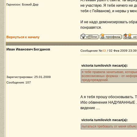
А.Гейван ушел с сайта. Ты верн
Гарнизон: Божий Дар
не участвую. Я тебе ничего не 
тебя с Гейваном), и нервы у мен
И не надо демонизировать обра
понравятся.
Вернуться к началу
Иван Иванович Богданов
Сообщение №
43
/ 02 Фев 2009 23:39
victoria tumilovich писал(а):
я тебе правила зачитываю, которы
всевозможных формах - от нефор
Зарегистрирован: 25.01.2009
предупреждений.
Сообщения: 107
А я тебя прошу обосновывать. Т
Ибо обвинения НАДУМАННЫЕ ...
видение ....
victoria tumilovich писал(а):
пытаться требовать от меня объясн