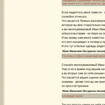
передавать содержание личных разг
нам много что с тобой известно. Д
Если надеетесь меня завести - з
спокойно отнесусь
Что касается Личных разговоров
которую вы мне старательно н
а вы многоуважаемый Иван Иван
обязательствами - не беря на с
И вы правы нам много известно
кто кого ненавидит и почему и п
И кто тут в белые одежды рядит
Иван Иванович Богданов писал(
Поэтому я тебе и сказал ещё неско
Спасибо многоуважаемый Иван
Токо я не в армии под вашим на
а во вторых сам за себя решаю г
Что касается ваших оценок лич
знакомы - кроме того вы им при
по простой причине
Иван Иванович Богданов писал(
ненавидит рьяно
..
Так что просто слегка на себя 