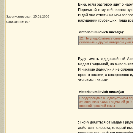
Вика, если разговор идёт о нар
Перечитай тему тебе известную
И дай мне ответы на мои вопр
Зарегистрирован: 25.01.2009
нарушений грубейших. Тогда вс
Сообщения: 107
victoria tumilovich писал(а):
12. Не уподобляйтесь сплетницам 
семейные и другие интересы участ
Будут иметь вид достойный. А 
мадам Гридчиной, но выполняем
И никакие фамилии я не склоня
просто похожи, а совершенно и
эти измышления:
victoria tumilovich писал(а):
Предупреждаю о недопустимом пер
отношению к Юлии Гридчиной (п.9,
спорной прошлой темы
Я хочу добиться от мадам Грид
действия человека, который име