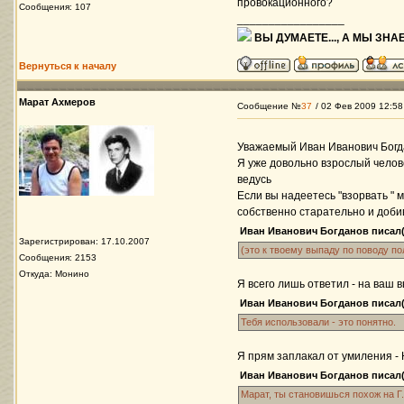
провокационного?
Сообщения: 107
_________________
ВЫ ДУМАЕТЕ..., А МЫ ЗНАЕ
Вернуться к началу
Марат Ахмеров
Сообщение №
37
/ 02 Фев 2009 12:58
Уважаемый Иван Иванович Богд
Я уже довольно взрослый челов
ведусь
Если вы надеетесь "взорвать " 
собственно старательно и доби
Иван Иванович Богданов писал(
Зарегистрирован: 17.10.2007
(это к твоему выпаду по поводу п
Сообщения: 2153
Откуда: Монино
Я всего лишь ответил - на ваш 
Иван Иванович Богданов писал(
Тебя использовали - это понятно.
Я прям заплакал от умиления - Н
Иван Иванович Богданов писал(
Марат, ты становишься похож на Г