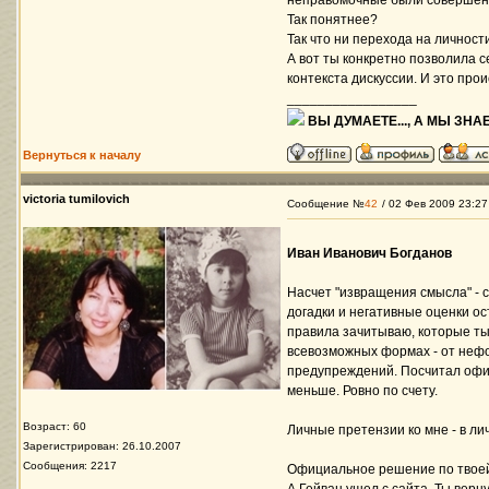
неправомочные были совершёны
Так понятнее?
Так что ни перехода на личнос
А вот ты конкретно позволила с
контекста дискуссии. И это прои
_________________
ВЫ ДУМАЕТЕ..., А МЫ ЗНАЕ
Вернуться к началу
victoria tumilovich
Сообщение №
42
/ 02 Фев 2009 23:27
Иван Иванович Богданов
Насчет "извращения смысла" - 
догадки и негативные оценки ост
правила зачитываю, которые ты
всевозможных формах - от неф
предупреждений. Посчитал офиц
меньше. Ровно по счету.
Возраст: 60
Личные претензии ко мне - в лич
Зарегистрирован: 26.10.2007
Сообщения: 2217
Официальное решение по твоей 