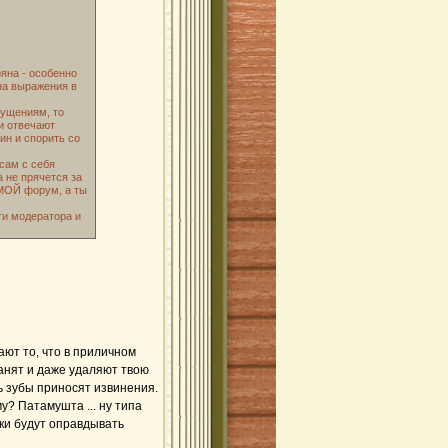
яна - особенно
на выражения в
щущениям, то
ки отвечают
яин и спорить со
сам с себя
а не прячется за
 МОЙ форум, а ты
ти модератора и
ют то, что в приличном
банят и даже удаляют твою
ь зубы приносят извинения.
му? Патамушта ... ну типа
ски будут оправдывать