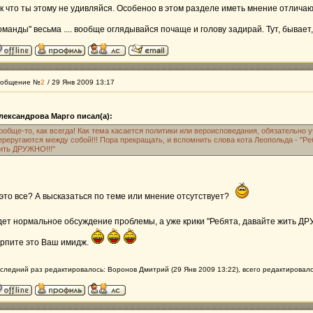
к что ты этому не удивляйся. Особеноо в этом разделе иметь мнение отличаю
оманды" весьма .... вообще оглядывайся почаще и голову задирай. Тут, бывает,
общение №
2
/ 29 Янв 2009 13:17
лександрова Марго писал(а):
ообще-то, как всегда! Как тема касается политики или вероисповедания, обязательно 
ереругаются между собой!!! Пора прекращать, и вспомнить слова кота Леопольда - "Ре
ить ДРУЖНО!!!"
это все? А высказаться по теме или мнение отсутствует?
ет нормальное обсуждение проблемы, а уже крики "Ребята, давайте жить ДР
рпите это Ваш имидж.
следний раз редактировалось: Воронов Дмитрий (29 Янв 2009 13:22), всего редактировало