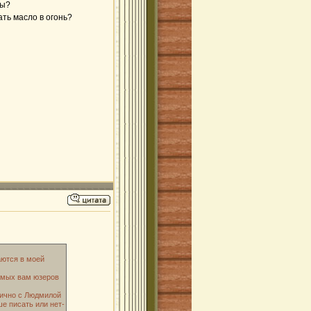
мы?
ать масло в огонь?
аются в моей
комых вам юзеров
 лично с Людмилой
е писать или нет-