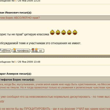
общение №
4
/ 29 Янв 2009 13:25
ван Иванович писал(а):
 чем Борис АБСОЛЮТНО прав?
орис ты не прав" цитирую классика
обсуждаемой теме и участникам это отношения не имеет.
общение №
5
/ 29 Янв 2009 13:48
арат Ахмеров писал(а):
Стифатов Борис писал(а):
Ага, когда Вы, мусульманин, учили меня каким мне надо быть христианином, на Месс
точно не тянули. Но я тогда промолчал только из уважения к религиозным чувствам хр
 уже сообщил что за невозможностью нормально дискутировать - по теме выс
уду
о не могли бы вы ПРОЦИТИРОВАТЬ - где я на форуме УЧИЛ вас каким христ