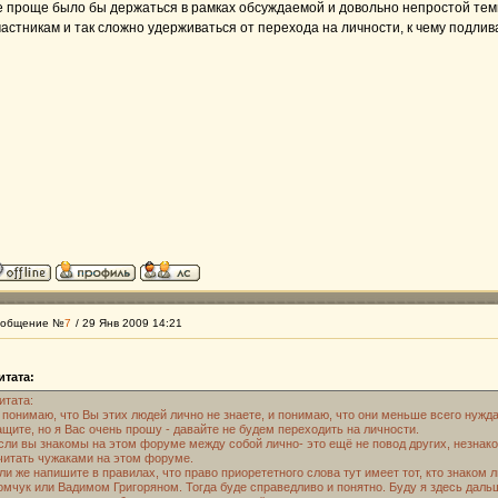
 проще было бы держаться в рамках обсуждаемой и довольно непростой те
астникам и так сложно удерживаться от перехода на личности, к чему подлив
общение №
7
/ 29 Янв 2009 14:21
итата:
итата:
 понимаю, что Вы этих людей лично не знаете, и понимаю, что они меньше всего нужд
ащите, но я Вас очень прошу - давайте не будем переходить на личности.
сли вы знакомы на этом форуме между собой лично- это ещё не повод других, незна
читать чужаками на этом форуме.
ли же напишите в правилах, что право приорететного слова тут имеет тот, кто знаком
омчук или Вадимом Григоряном. Тогда буде справедливо и понятно. Буду я здесь дальш