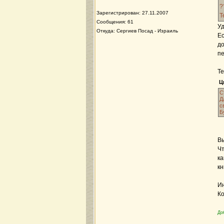
?
Зарегистрирован: 27.11.2007
Т
Сообщения: 61
Уд
Откуда: Сергиев Посад - Израиль
Ес
до
пе
Те
Ц
С
Д
с
Б
Вы
Чт
ка
кн
Ин
Ко
До