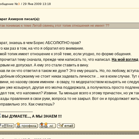
общение №
3
/ 29 Янв 2009 13:18
арат Ахмеров писал(а):
 так понимаю к теме Литой свинец этот топик отношения не имеет ??
арат, знаешь в чем Борис АБСОЛЮТНО прав?
о как раз в том, на что я обратил его внимание.
мой топик имеет отношение к этой теме, если угодно, по форме общения.
прочитал тему сначала, прежде чем написать то, что написал.
На мой взгляд
рвым не допускал. А ему это стали ставить в вину.
ав ли он что ответил в таком же духе? Это ему решать. Но, по любому, вступ
добным обсужаему не стоит никак задевать личности ... ни в коем случае. Тут 
вини, но назову своим именем - в свару, то модератоством козырять не следуе
ин уже козырнул, другая его молча поддержала, а получилось просто подлень
дел тем, что напомнил? Извини. Ты меньше всего к этому причастен, но уж так
азды правления в свои руки, вопроса то не закрыл. Вот он и продолжает жить
правильно это. Как счиатешь?
________________
ВЫ ДУМАЕТЕ..., А МЫ ЗНАЕМ !!!