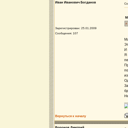
Иван Иванович Богданов
Со
М
я
Зарегистрирован: 25.01.2009
Сообщения: 107
М
Эт
И 
Я 
пе
Пр
по
из
Од
За
бр
Не
_
Вернуться к началу
Воронов Дмитрий