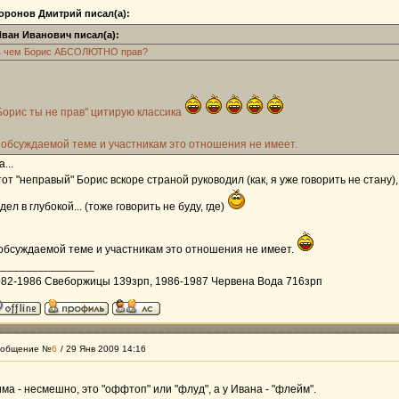
оронов Дмитрий писал(а):
Иван Иванович писал(а):
в чем Борис АБСОЛЮТНО прав?
Борис ты не прав" цитирую классика
 обсуждаемой теме и участникам это отношения не имеет.
а...
от "неправый" Борис вскоре страной руководил (как, я уже говорить не стану),
дел в глубокой... (тоже говорить не буду, где)
обсуждаемой теме и участникам это отношения не имеет.
________________
82-1986 Свеборжицы 139зрп, 1986-1987 Червена Вода 716зрп
общение №
6
/ 29 Янв 2009 14:16
ма - несмешно, это "оффтоп" или "флуд", а у Ивана - "флейм".