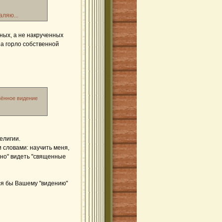
аляю...
ных, а не накрученных
на горло собственной
нённое видение
елигии.
и словами: научить меня,
нно" видеть "священные
лся бы Вашему "видению"