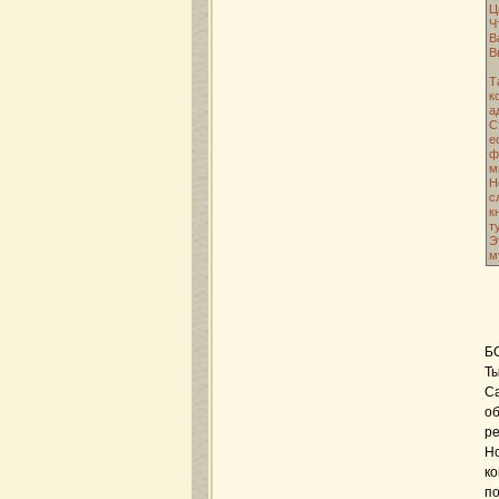
Ц
Ч
В
В
Т
к
а
С
е
ф
м
Н
с
к
т
Э
м
Б
Ты
Са
об
ре
Но
ко
по