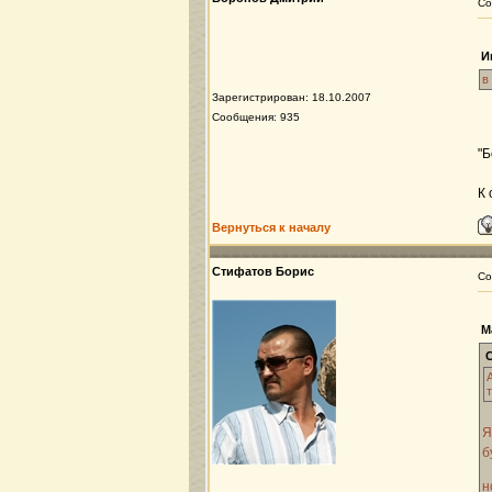
Со
И
в
Зарегистрирован: 18.10.2007
Сообщения: 935
"Б
К 
Вернуться к началу
Стифатов Борис
Со
М
Я
б
н