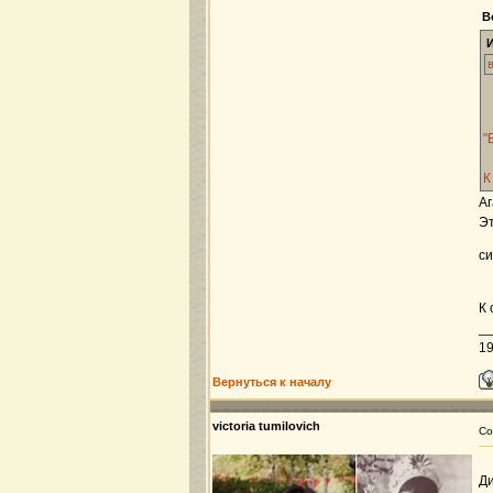
В
"
К
Аг
Эт
си
К 
_
19
Вернуться к началу
victoria tumilovich
Со
Ди