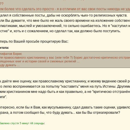
??
ем более что сделать это просто - я в отличии от вас свои посты никогда не уд
алил я собственные посты, дабы не оскорблять чьих-то религиозных чувств.
ли Вы думаете, что мне было не жаль своего времени на изложение собствен
гматиками, мыслей и умозаключений, то сильно ошибаетесь. Но я "наступил 
стне" и, хоть и с сожалением, но сделал так, как должно было поступить.
перь по Вашей просьбе процитирую Вас:
итата:
тифатов Борис
ля православного христианина у вас (или тебя ?) Борис достаточно критическо отстра
вященных книг и истории своей и смежных религий ...
уду думать ...
 даёте мне оценку, как православному христианину, и моему видению своей р
о легко воспринимается за попытку "наставить" меня на путь Истины. Другим
ким христианином мне надо быть и как правильно, а не "критическо отстранё
иги".
тересно, если бы я Вам, как мусульманину, сдал давать такие оценки, удиви
рана, а потом сообщил бы, что буду думать... как бы Вы отреагировали?
бавлено спустя 5 минут 44 секунды: