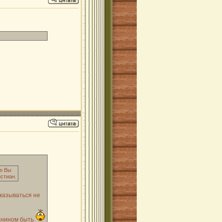
ию Вы
истиан.
казываться не
ианином быть