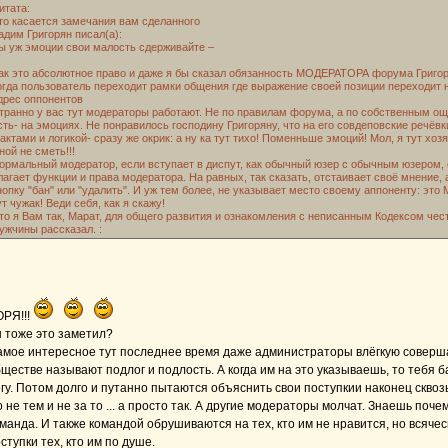
итата:
то касается замечания вам сделанного
адим Григорян писал(а):
ы уж эмоции свои малость сдерживайте –
ак это абсолютное право и даже я бы сказал обязанность МОДЕРАТОРА форума Григор
огда пользователь переходит рамки общения где выражение своей позиции переходит 
дрес оппонентов
транно у вас тут модераторы работают. Не по правилам форума, а по собственным о
сть- на эмоциях. Не понравилось господину Григоряну, что на его совдеповские речёв
актами и логикой- сразу же окрик: а ну ка тут тихо! Поменньше эмоций! Мол, я тут хоз
ной не сметь!!!
ормальный модератор, если вступает в диспут, как обычный юзер с обычным юзером, 
лагает функции и права модератора. На равных, так сказать, отстаивает своё мнение, 
нопку "бан" или "удалить". И уж тем более, не указывает место своему аппоненту: это
ут чужак! Веди себя, как я скажу!
то я Вам так, Марат, для общего развития и ознакомления с неписанным Кодексом чес
ужчины рассказал. :
ОРЯ!!!
 тоже это заметил?
мое интересное тут последнее время даже администраторы влёгкую соверша
ществе называют подлог и подлость. А когда им на это указываешь, то тебя 
гу. Потом долго и путанно пытаются объяснить свои поступкии наконец сквоз
 не тем и не за то ... а просто так. А другие модераторы молчат. Знаешь поче
манда. И также командой обрушиваются на тех, кто им не нравится, но всяче
ступки тех, кто им по душе.