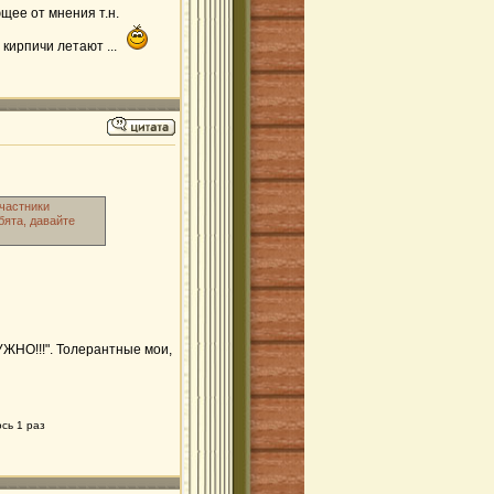
щее от мнения т.н.
 кирпичи летают ...
участники
бята, давайте
УЖНО!!!". Толерантные мои,
сь 1 раз