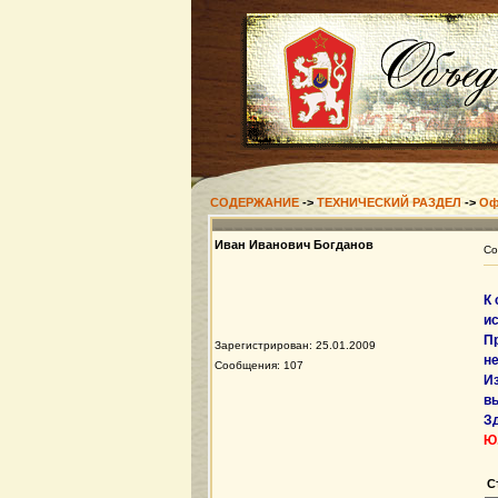
СОДЕРЖАНИЕ
->
ТЕХНИЧЕСКИЙ РАЗДЕЛ
->
Оф
Иван Иванович Богданов
Со
К
и
П
Зарегистрирован: 25.01.2009
н
Сообщения: 107
И
в
Зд
Ю
С