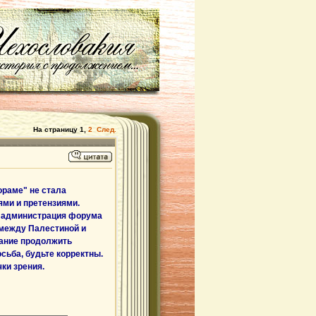
На страницу
1
,
2
След.
раме" не стала
ми и претензиями.
" администрация форума
 между Палестиной и
лание продолжить
сьба, будьте корректны.
ки зрения.