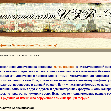
фтоп
->
Финал операции "Литой свинец"
общение №
1
/ 29 Янв 2009 12:53
 сожалению дискуссия об операции
"Литой свинец"
в "Международной пано
сключением среди споров о политике и завершилась взаимными обвинения
родолжать дискуссию в данном ключе в теме "Международная панорама
е считает возможным. Все, что не имеет отношения к военному конфликту
зраилем, перенесено в данный раздел. Если у частников форума есть же
ыяснять отношения друг с другом и администрацией форума - большая про
есь нет врагов, нет чужих и своих. Есть просто люди, имеющие разные точ
. Гридчина от имени и по поручению администрации форума
тифатов Борис писал(а):