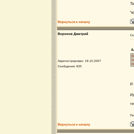
Та
"к
Вернуться к началу
Воронов Дмитрий
Со
А
В
п
Зарегистрирован: 18.10.2007
ж
Сообщения: 935
И 
Ид
те
По
Вернуться к началу