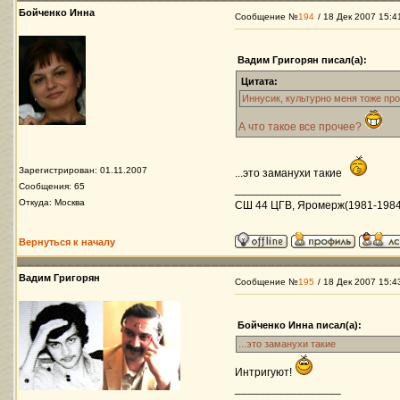
Бойченко Инна
Сообщение №
194
/ 18 Дек 2007 15:4
Вадим Григорян писал(а):
Цитата:
Иннусик, культурно меня тоже пр
А что такое все прочее?
Зарегистрирован: 01.11.2007
...это заманухи такие
Сообщения: 65
_________________
Откуда: Москва
СШ 44 ЦГВ, Яромерж(1981-1984)
Вернуться к началу
Вадим Григорян
Сообщение №
195
/ 18 Дек 2007 15:4
Бойченко Инна писал(а):
...это заманухи такие
Интригуют!
_________________