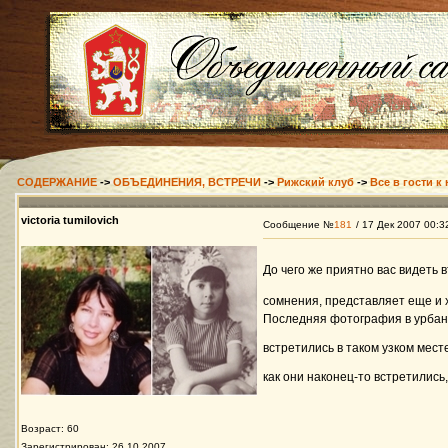
СОДЕРЖАНИЕ
->
ОБЪЕДИНЕНИЯ, ВСТРЕЧИ
->
Рижский клуб
->
Все в гости к 
victoria tumilovich
Сообщение №
181
/ 17 Дек 2007 00:3
До чего же приятно вас видеть
сомнения, представляет еще и
Последняя фотография в урбанис
встретились в таком узком месте
как они наконец-то встретились,
Возраст: 60
Зарегистрирован: 26.10.2007