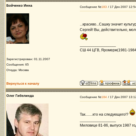
Бойченко Инна
Сообщение №
183
/ 17 Дек 2007 12:5
...красиво...Сашку значит куль
Сергей! Вы, действительно, мол
_________________
СШ 44 ЦГВ, Яромерж(1981-1984)
Зарегистрирован: 01.11.2007
Сообщения: 65
Откуда: Москва
Вернуться к началу
Олег Гибелинда
Сообщение №
184
/ 17 Дек 2007 13:1
Так........кто на следующего!?
_________________
Миловице 81-86, выпуск 1987 год