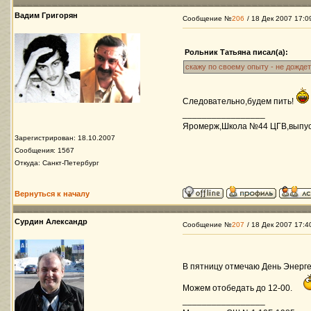
Вадим Григорян
Сообщение №
206
/ 18 Дек 2007 17:0
Рольник Татьяна писал(а):
скажу по своему опыту - не дождете
Следовательно,будем пить!
_________________
Яромерж,Школа №44 ЦГВ,выпуск 
Зарегистрирован: 18.10.2007
Сообщения: 1567
Откуда: Санкт-Петербург
Вернуться к началу
Сурдин Александр
Сообщение №
207
/ 18 Дек 2007 17:4
В пятницу отмечаю День Энерге
Можем отобедать до 12-00.
_________________