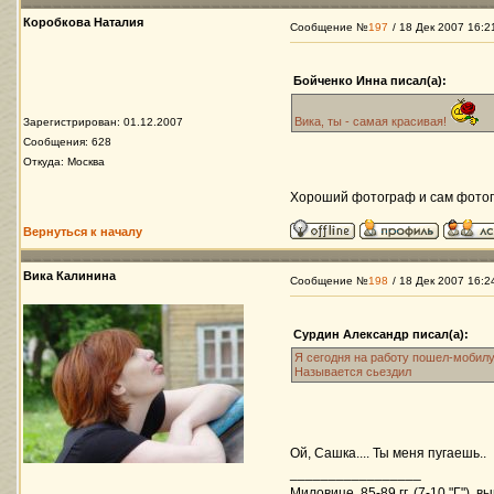
Коробкова Наталия
Сообщение №
197
/ 18 Дек 2007 16:2
Бойченко Инна писал(а):
Вика, ты - самая красивая!
Зарегистрирован: 01.12.2007
Сообщения: 628
Откуда: Москва
Хороший фотограф и сам фото
Вернуться к началу
Вика Калинина
Сообщение №
198
/ 18 Дек 2007 16:2
Сурдин Александр писал(а):
Я сегодня на работу пошел-мобилу
Называется сьездил
Ой, Сашка.... Ты меня пугаешь..
_________________
Миловице, 85-89 гг. (7-10 "Г"), в