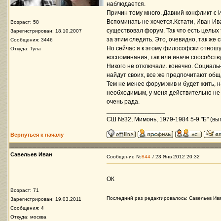
наблюдается.
Причин тому много. Давний конфликт с 
Вспоминать не хочется.Кстати, Иван Ив
Возраст: 58
существовал форум. Так что есть целых
Зарегистрирован: 18.10.2007
за этим следить. Это, очевидно, так ж
Сообщения: 3446
Но сейчас я к этому философски отношу
Откуда: Тула
воспоминания, так или иначе способств
Никого не отключали. конечно. Социальн
найдут своих, все же предпочитают общ
Тем не менее форум жив и будет жить, 
необходимым, у меня действительно не 
очень рада.
_________________
СШ №32, Мимонь, 1979-1984 5-9 "Б" (вып
Вернуться к началу
Савельев Иван
Сообщение №
844
/ 23 Янв 2012 20:32
ОК
Возраст: 71
Последний раз редактировалось: Савельев Иван
Зарегистрирован: 19.03.2011
Сообщения: 4
Откуда: москва