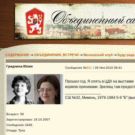
СОДЕРЖАНИЕ
->
ОБЪЕДИНЕНИЯ, ВСТРЕЧИ
->
Московский клуб
->
Буду рада
Гридчина Юлия
Сообщение №
841
/ 26 Ноя 2010 08:41
Прошел год. Я опять в ЦДХ на выставке
кормлю пряниками. Зрелищ там предост
_________________
СШ №32, Мимонь, 1979-1984 5-9 "Б" (вып
Возраст: 58
Зарегистрирован: 18.10.2007
Сообщения: 3446
Откуда: Тула