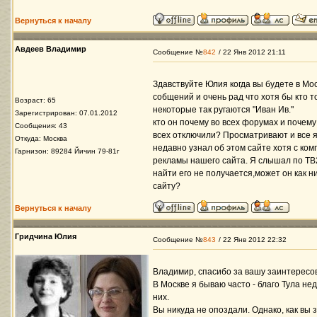
Вернуться к началу
Авдеев Владимир
Сообщение №
842
/ 22 Янв 2012 21:11
Здавствуйте Юлия когда вы будете в Мо
собщений и очень рад что хотя бы кто 
Возраст: 65
некоторые так ругаются "Иван Ив."
Зарегистрирован: 07.01.2012
кто он почему во всех форумах и почему
Сообщения: 43
всех отключили? Просматривают и все я
Откуда: Москва
недавно узнал об этом сайте хотя с ко
Гарнизон: 89284 Йичин 79-81г
рекламы нашего сайта. Я слышал по ТВ
найти его не получается,может он как 
сайту?
Вернуться к началу
Гридчина Юлия
Сообщение №
843
/ 22 Янв 2012 22:32
Владимир, спасибо за вашу заинтересо
В Москве я бываю часто - благо Тула не
них.
Вы никуда не опоздали. Однако, как вы