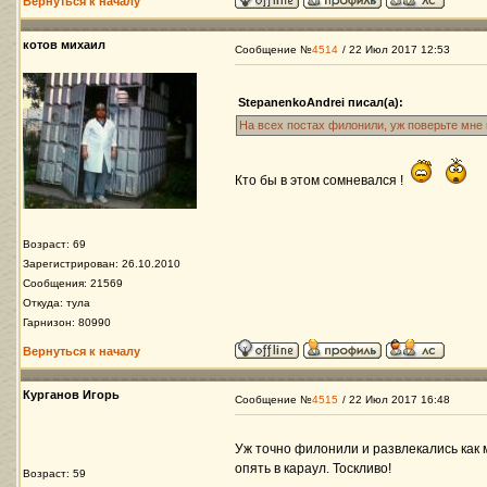
Вернуться к началу
котов михаил
Сообщение №
4514
/ 22 Июл 2017 12:53
StepanenkoAndrei писал(а):
На всех постах филонили, уж поверьте мне
Кто бы в этом сомневался !
Возраст: 69
Зарегистрирован: 26.10.2010
Сообщения: 21569
Откуда: тула
Гарнизон: 80990
Вернуться к началу
Курганов Игорь
Сообщение №
4515
/ 22 Июл 2017 16:48
Уж точно филонили и развлекались как м
опять в караул. Тоскливо!
Возраст: 59