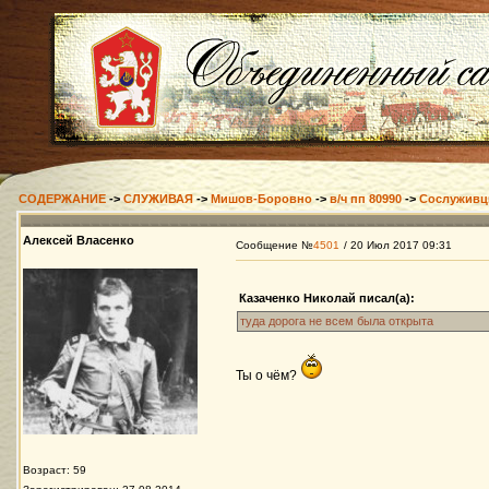
СОДЕРЖАНИЕ
->
СЛУЖИВАЯ
->
Мишов-Боровно
->
в/ч пп 80990
->
Сослужив
Алексей Власенко
Сообщение №
4501
/ 20 Июл 2017 09:31
Казаченко Николай писал(а):
туда дорога не всем была открыта
Ты о чём?
Возраст: 59