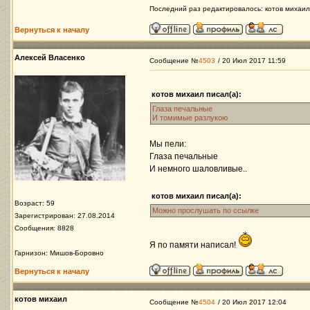
Последний раз редактировалось: котов михаил 
Вернуться к началу
Алексей Власенко
Сообщение №
4503
/ 20 Июл 2017 11:59
котов михаил писал(а):
Глаза печальные
И томимые разлукою
Мы пели:
Глаза печальные
И немного шаловливые..
котов михаил писал(а):
Возраст: 59
Можно прослушать по ссылке
Зарегистрирован: 27.08.2014
Сообщения: 8828
Я по памяти написал!
Гарнизон: Мишов-Боровно
Вернуться к началу
котов михаил
Сообщение №
4504
/ 20 Июл 2017 12:04