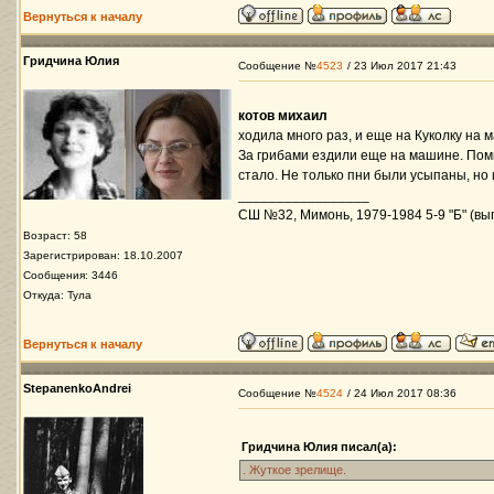
Вернуться к началу
Гридчина Юлия
Сообщение №
4523
/ 23 Июл 2017 21:43
котов михаил
ходила много раз, и еще на Куколку на 
За грибами ездили еще на машине. Помню
стало. Не только пни были усыпаны, но
_________________
СШ №32, Мимонь, 1979-1984 5-9 "Б" (вып
Возраст: 58
Зарегистрирован: 18.10.2007
Сообщения: 3446
Откуда: Тула
Вернуться к началу
StepanenkoAndrei
Сообщение №
4524
/ 24 Июл 2017 08:36
Гридчина Юлия писал(а):
. Жуткое зрелище.