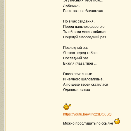
Эту песню я тебе пою...
Любимая,
Расставанья близок час
Но в час свидания,
Перед дальнею дорогою
Ты обними меня любимая
Поцелуй в последний раз
Последний раз
Я стою перед тобою
Последний раз
Вижу я глаза твои ...
Глаза печальные
И немного шаловливые..
А по щеке твоей скатилася
Одинокая слеза...........
https://youtu.be/vHtc23DO6SQ
Можно прослушать по ссылке