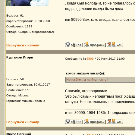
. Когда был молодым, то не полагалось с
подразделении всегда были дела.
_________________
Возраст: 61
п/п 80990 Зам. ком. взвода транспортир
Зарегистрирован: 30.10.2008
Сообщения: 1233
Откуда: Сызрань п.Красносельск
Вернуться к началу
Курганов Игорь
Сообщение №
4509
/ 20 Июл 2017 21:00
котов михаил писал(а):
Возраст: 59
Не на 3-м , а на 4-м посту !
Зарегистрирован: 30.01.2017
Сообщения: 158
Спасибо, что поправили.
Откуда: Москва
Это был самый неприятный пост. Ходишь
Гарнизон: Мишов-Боровно
минуты. Не похалявишь, не прислонишьс
_________________
вч пп 80990. 1984-1986г, 1 подразделени
Вернуться к началу
Фрезе Евгений