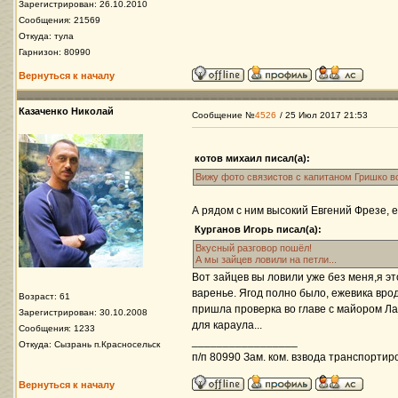
Зарегистрирован: 26.10.2010
Сообщения: 21569
Откуда: тула
Гарнизон: 80990
Вернуться к началу
Казаченко Николай
Сообщение №
4526
/ 25 Июл 2017 21:53
котов михаил писал(а):
Вижу фото связистов с капитаном Гришко в
А рядом с ним высокий Евгений Фрезе, е
Курганов Игорь писал(а):
Вкусный разговор пошёл!
А мы зайцев ловили на петли...
Вот зайцев вы ловили уже без меня,я э
варенье. Ягод полно было, ежевика вроде
Возраст: 61
пришла проверка во главе с майором Ла
Зарегистрирован: 30.10.2008
для караула...
Сообщения: 1233
_________________
Откуда: Сызрань п.Красносельск
п/п 80990 Зам. ком. взвода транспортир
Вернуться к началу