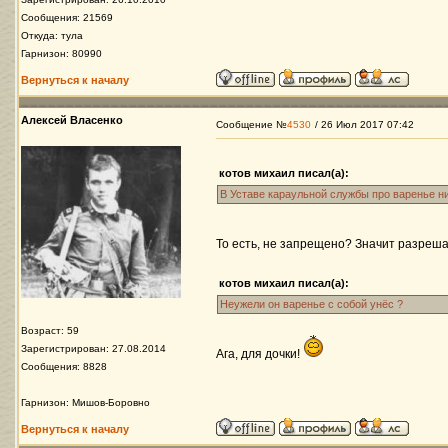
Сообщения: 21569
Откуда: тула
Гарнизон: 80990
Вернуться к началу
Алексей Власенко
Сообщение №
4530
/ 26 Июл 2017 07:42
котов михаил писал(а):
В Уставе караульной службы про варенье нич
То есть, не запрещено? Значит разреш
котов михаил писал(а):
Неужели он варенье с собой унёс ?
Возраст: 59
Зарегистрирован: 27.08.2014
Ага, для дочки!
Сообщения: 8828
Гарнизон: Мишов-Боровно
Вернуться к началу