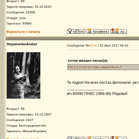
Возраст: 69
Зарегистрирован: 26.10.2010
Сообщения: 21569
Откуда: тула
Гарнизон: 80990
Вернуться к началу
StepanenkoAndrei
Сообщение №
4513
/ 22 Июл 2017 09:42
котов михаил писал(а):
На 1 и 2 посту тоже самое было !
Та ладно! На всех постах филонили, уж
_________________
в/ч 80990 ПНКС 1986-88г Рядовой
Возраст: 59
Зарегистрирован: 14.12.2007
Сообщения: 2927
Откуда: Белгородская обл
Гарнизон: Мишов-Боровно