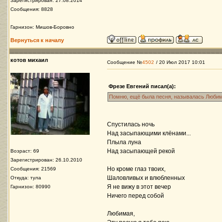
Зарегистрирован: 27.08.2014
Сообщения: 8828
Гарнизон: Мишов-Боровно
Вернуться к началу
котов михаил
Сообщение №
4502
/ 20 Июл 2017 10:01
Фрезе Евгений писал(а):
Помню, ещё была песня, называлась Любим
Спустилась ночь
Над засыпающими клёнами...
Плыла луна
Над засыпающей рекой
Возраст: 69
Зарегистрирован: 26.10.2010
Но кроме глаз твоих,
Сообщения: 21569
Шаловливых и влюбленных
Откуда: тула
Я не вижу в этот вечер
Гарнизон: 80990
Ничего перед собой
Любимая,