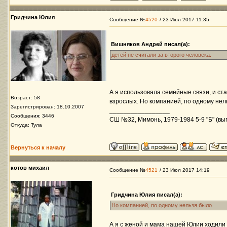
Гридчина Юлия
Сообщение №
4520
/ 23 Июл 2017 11:35
Вишняков Андрей писал(а):
детей не считали за второго человека.
А я использовала семейные связи, и с
Возраст: 58
взрослых. Но компанией, по одному нел
Зарегистрирован: 18.10.2007
_________________
Сообщения: 3446
СШ №32, Мимонь, 1979-1984 5-9 "Б" (вып
Откуда: Тула
Вернуться к началу
котов михаил
Сообщение №
4521
/ 23 Июл 2017 14:19
Гридчина Юлия писал(а):
Но компанией, по одному нельзя было.
А я с женой и мама нашей Юлии ходили 