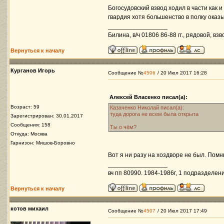
Богосудовский взвод ходил в части как 
гвардия хотя большенство в полку оказ
_________________
Билина, в/ч 01806 86-88 гг., рядовой, вз
Вернуться к началу
Курганов Игорь
Сообщение №
4506
/ 20 Июл 2017 16:28
Алексей Власенко писал(а):
Возраст: 59
Казаченко Николай писал(а):
туда дорога не всем была открыта
Зарегистрирован: 30.01.2017
Сообщения: 158
Ты о чём?
Откуда: Москва
Гарнизон: Мишов-Боровно
Вот я ни разу на хоздворе не был. Помн
_________________
вч пп 80990. 1984-1986г, 1 подразделени
Вернуться к началу
котов михаил
Сообщение №
4507
/ 20 Июл 2017 17:49