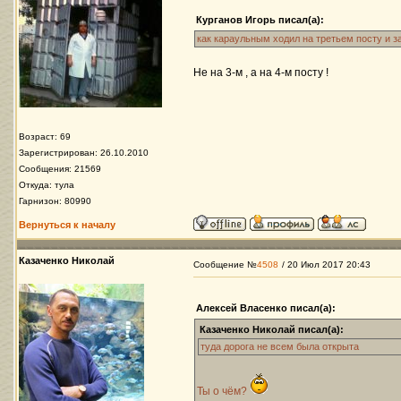
Курганов Игорь писал(а):
как караульным ходил на третьем посту и з
Не на 3-м , а на 4-м посту !
Возраст: 69
Зарегистрирован: 26.10.2010
Сообщения: 21569
Откуда: тула
Гарнизон: 80990
Вернуться к началу
Казаченко Николай
Сообщение №
4508
/ 20 Июл 2017 20:43
Алексей Власенко писал(а):
Казаченко Николай писал(а):
туда дорога не всем была открыта
Ты о чём?