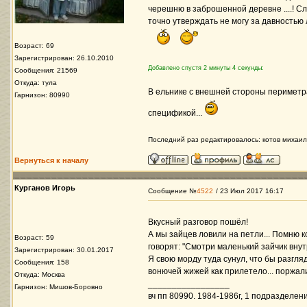
черешню в заброшенной деревне ....! Сл
точно утверждать не могу за давностью 
Возраст: 69
Зарегистрирован: 26.10.2010
Добавлено спустя 2 минуты 4 секунды:
Сообщения: 21569
Откуда: тула
В ельнике с внешней стороны периметра 
Гарнизон: 80990
спецификой...
Последний раз редактировалось: котов михаил 
Вернуться к началу
Курганов Игорь
Сообщение №
4522
/ 23 Июл 2017 16:17
Вкусный разговор пошёл!
А мы зайцев ловили на петли... Помню 
Возраст: 59
говорят: "Cмотри маленький зайчик внут
Зарегистрирован: 30.01.2017
Я свою морду туда сунул, что бы разгля
Сообщения: 158
вонючей жижей как прилетело... поржали
Откуда: Москва
_________________
Гарнизон: Мишов-Боровно
вч пп 80990. 1984-1986г, 1 подразделени