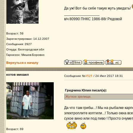
Да уж! Вот бы себе такую жуть увидать!
_________________
в/ч 80990 ПНКС 1986-88г Рядовой
Возраст: 59
Зарегистрирован: 14.12.2007
Сообщения: 2927
Откуда: Белгородская обл
Гарнизон: Мишов-Боровно
Вернуться к началу
котов михаил
Сообщение №
4525
/ 24 Июл 2017 18:31
Гридчина Юлия писал(а):
Жуткое зрелище.
Да что там грибы...! Мы на рыбалке карп
электроплите коптили...! Только окна в
сухое вино или под пиво ! Просто очумет
Возраст: 69