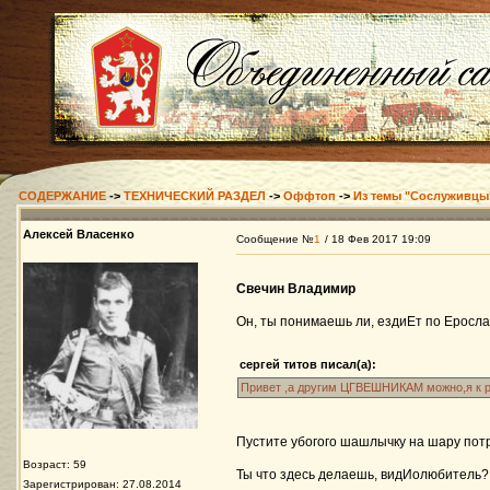
СОДЕРЖАНИЕ
->
ТЕХНИЧЕСКИЙ РАЗДЕЛ
->
Оффтоп
->
Из темы "Сослуживцы
Алексей Власенко
Сообщение №
1
/ 18 Фев 2017 19:09
Свечин Владимир
Он, ты понимаешь ли, ездиЕт по Еросла
сергей титов писал(а):
Привет ,а другим ЦГВЕШНИКАМ можно,я к ро
Пустите убогого шашлычку на шару пот
Возраст: 59
Ты что здесь делаешь, видИолюбитель
Зарегистрирован: 27.08.2014