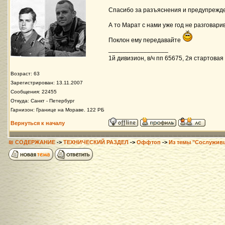
Спасибо за разъяснения и предупрежд
А то Марат с нами уже год не разговари
Поклон ему передавайте
_________________
1й дивизион, в/ч пп 65675, 2я стартовая 
Возраст: 63
Зарегистрирован: 13.11.2007
Сообщения: 22455
Откуда: Санкт - Петербург
Гарнизон: Границе на Мораве. 122 РБ
Вернуться к началу
₪ СОДЕРЖАНИЕ
->
ТЕХНИЧЕСКИЙ РАЗДЕЛ
->
Оффтоп
->
Из темы "Сослужив