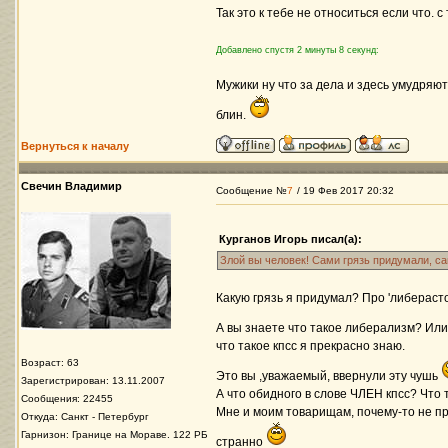
Так это к тебе не относиться если что. 
Добавлено спустя 2 минуты 8 секунд:
Мужики ну что за дела и здесь умудряю
блин.
Вернуться к началу
Свечин Владимир
Сообщение №
7
/ 19 Фев 2017 20:32
Курганов Игорь писал(а):
Злой вы человек! Сами грязь придумали, с
Какую грязь я придумал? Про 'либераст
А вы знаете что такое либерализм? Ил
что такое кпсс я прекрасно знаю.
Возраст: 63
Это вы ,уважаемый, ввернули эту чушь
Зарегистрирован: 13.11.2007
А что обидного в слове ЧЛЕН кпсс? Что т
Сообщения: 22455
Мне и моим товарищам, почему-то не пр
Откуда: Санкт - Петербург
Гарнизон: Границе на Мораве. 122 РБ
странно