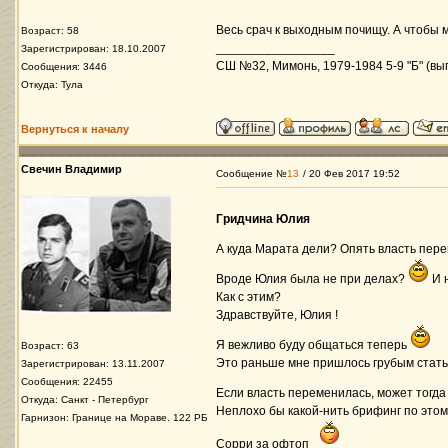
Весь срач к выходным почищу. А чтобы м
Возраст: 58
_________________
Зарегистрирован: 18.10.2007
СШ №32, Мимонь, 1979-1984 5-9 "Б" (вып
Сообщения: 3446
Откуда: Тула
Вернуться к началу
Свечин Владимир
Сообщение №
13
/ 20 Фев 2017 19:52
Гридчина Юлия
А куда Марата дели? Опять власть пер
Вроде Юлия была не при делах?
И 
Как с этим?
Здравствуйте, Юлия !
Я вежливо буду общаться теперь
Возраст: 63
Это раньше мне пришлось грубым стать
Зарегистрирован: 13.11.2007
Сообщения: 22455
Если власть переменилась, может тогда
Откуда: Санкт - Петербург
Неплохо бы какой-нить брифинг по этом
Гарнизон: Границе на Мораве. 122 РБ
Сорри за офтоп