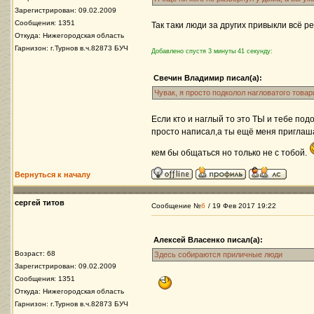
Зарегистрирован: 09.02.2009
Сообщения: 1351
Так таки люди за других привыкли всё р
Откуда: Нижегородская область
Гарнизон: г.Турнов в.ч.82873 БУЧ
Добавлено спустя 3 минуты 41 секунду:
Свечин Владимир писал(а):
Чувак, я просто подколол нагловатого това
Если кто и наглый то это ТЫ и тебе подо
просто написал,а ты ещё меня приглаша
кем бы общаться но только не с тобой.
Вернуться к началу
сергей титов
Сообщение №
6
/ 19 Фев 2017 19:22
Алексей Власенко писал(а):
Возраст: 68
Здесь собираются приличные люди
Зарегистрирован: 09.02.2009
Сообщения: 1351
Откуда: Нижегородская область
Гарнизон: г.Турнов в.ч.82873 БУЧ