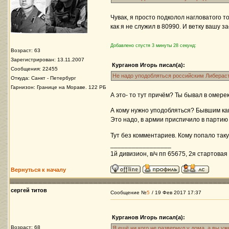
Чувак, я просто подколол нагловатого т
как я не служил в 80990. И ветку вашу з
Добавлено спустя 3 минуты 28 секунд:
Возраст: 63
Зарегистрирован: 13.11.2007
Курганов Игорь писал(а):
Сообщения: 22455
Не надо уподобляться российским Либераст
Откуда: Санкт - Петербург
Гарнизон: Границе на Мораве. 122 РБ
А это- то тут причём? Ты бывал в омере
А кому нужно уподобляться? Бывшим к
Это надо, в армии приспичило в партию 
Тут без комментариев. Кому попало так
_________________
1й дивизион, в/ч пп 65675, 2я стартовая 
Вернуться к началу
сергей титов
Сообщение №
5
/ 19 Фев 2017 17:37
Курганов Игорь писал(а):
Возраст: 68
Я ещё ни кого не развернул у дома, а вы у