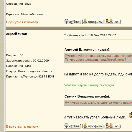
Сообщения: 8828
Гарнизон: Мишов-Боровно
Вернуться к началу
сергей титов
Сообщение №
2
/ 18 Фев 2017 22:07
Алексей Власенко писал(а):
Возраст: 68
Пустите убогого шашлычку на шару потреск
Ты что здесь делаешь, видИолюбитель?
Зарегистрирован: 09.02.2009
Сообщения: 1351
Откуда: Нижегородская область
Ты идиот и это на долго видать. Иди ок
Гарнизон: г.Турнов в.ч.82873 БУЧ
Добавлено спустя 1 минуту 24 секунды:
Свечин Владимир писал(а):
Ну, чувак нормально отшил- за месяц пред
И тут навонять успел.Больные люди.
Вернуться к началу