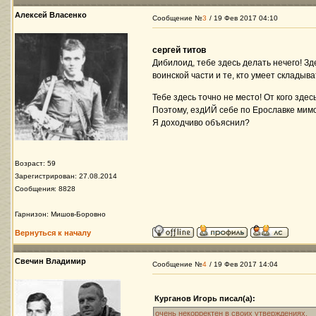
Алексей Власенко
Сообщение №
3
/ 19 Фев 2017 04:10
сергей титов
Дибилоид, тебе здесь делать нечего! З
воинской части и те, кто умеет складыва
Тебе здесь точно не место! От кого здесь
Поэтому, ездИЙ себе по Ерославке мим
Я доходчиво объяснил?
Возраст: 59
Зарегистрирован: 27.08.2014
Сообщения: 8828
Гарнизон: Мишов-Боровно
Вернуться к началу
Свечин Владимир
Сообщение №
4
/ 19 Фев 2017 14:04
Курганов Игорь писал(а):
очень некорректен в своих утверждениях.