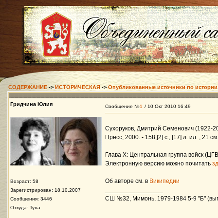
СОДЕРЖАНИЕ
->
ИСТОРИЧЕСКАЯ
->
Опубликованные источники по истории
Гридчина Юлия
Сообщение №
1
/ 10 Окт 2010 16:49
Сухоруков, Дмитрий Семенович (1922-20
Пресс, 2000. - 158,[2] с., [17] л. ил. ; 21 см
Глава X: Центральная группа войск (ЦГВ
Электронную версию можно почитать
з
Об авторе см. в
Википедии
Возраст: 58
_________________
Зарегистрирован: 18.10.2007
СШ №32, Мимонь, 1979-1984 5-9 "Б" (вып
Сообщения: 3446
Откуда: Тула