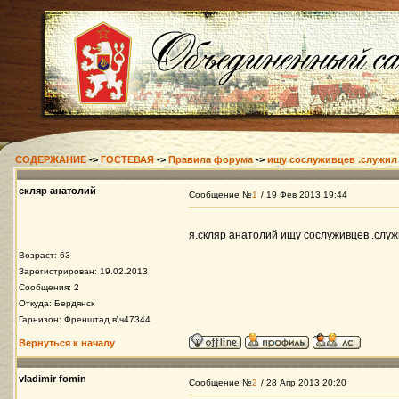
СОДЕРЖАНИЕ
->
ГОСТЕВАЯ
->
Правила форума
->
ищу сослуживцев .служил 
скляр анатолий
Сообщение №
1
/ 19 Фев 2013 19:44
я.скляр анатолий ищу сослуживцев .служ
Возраст: 63
Зарегистрирован: 19.02.2013
Сообщения: 2
Откуда: Бердянск
Гарнизон: Френштад в\ч47344
Вернуться к началу
vladimir fomin
Сообщение №
2
/ 28 Апр 2013 20:20