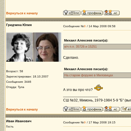
Вернуться к началу
Гридчина Юлия
Сообщение №
8
/ 14 Мар 2008 09:58
Михаил Алексеев писал(а):
в/ч п.п. 35726 и 15251
Сделано.
Михаил Алексеев писал(а):
Возраст: 58
На старом форуме в Миловицах
Зарегистрирован: 18.10.2007
Сообщения: 3446
Откуда: Тула
А это вы про что?
_________________
СШ №32, Мимонь, 1979-1984 5-9 "Б" (вып
Вернуться к началу
Иван Иванович
Сообщение №
9
/ 17 Мар 2008 19:15
Гость