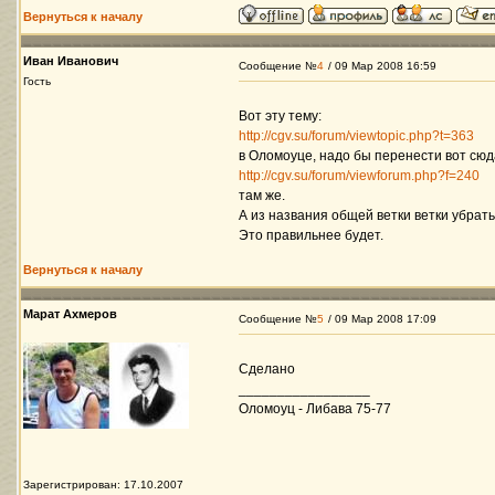
Вернуться к началу
Иван Иванович
Сообщение №
4
/ 09 Мар 2008 16:59
Гость
Вот эту тему:
http://cgv.su/forum/viewtopic.php?t=363
в Оломоуце, надо бы перенести вот сюд
http://cgv.su/forum/viewforum.php?f=240
там же.
А из названия общей ветки ветки убрать
Это правильнее будет.
Вернуться к началу
Марат Ахмеров
Сообщение №
5
/ 09 Мар 2008 17:09
Сделано
_________________
Оломоуц - Либава 75-77
Зарегистрирован: 17.10.2007