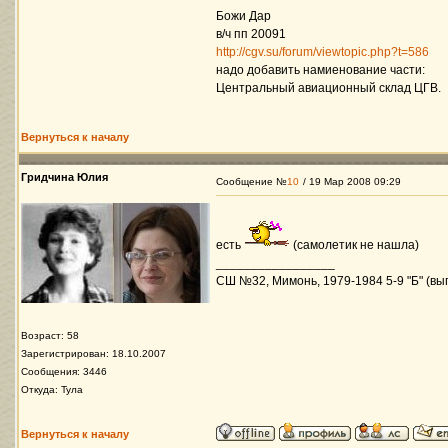
Божи Дар
в/ч пп 20091
http://cgv.su/forum/viewtopic.php?t=586
надо добавить намиенование части:
Центральный авиационный склад ЦГВ.
Вернуться к началу
Гридчина Юлия
Сообщение №
10
/ 19 Мар 2008 09:29
есть
(самолетик не нашла)
_________________
СШ №32, Мимонь, 1979-1984 5-9 "Б" (вып
Возраст: 58
Зарегистрирован: 18.10.2007
Сообщения: 3446
Откуда: Тула
Вернуться к началу