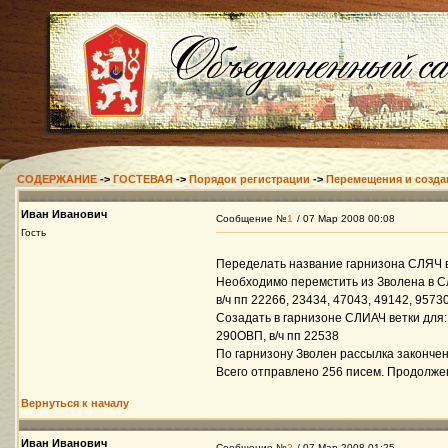
СОДЕРЖАНИЕ
->
ГОСТЕВАЯ
->
Порядок регистрации
->
Перемещения и созда
Иван Иванович
Сообщение №
1
/ 07 Мар 2008 00:08
Гость
Переделать название гарнизона СЛЯЧ
Необходимо перемстить из Зволена в С
в/ч пп 22266, 23434, 47043, 49142, 9573
Созадать в гарнизоне СЛИАЧ ветки для:
290ОВП, в/ч пп 22538
По гарнизону Зволен рассылка закончен
Всего отправлено 256 писем. Продолже
Вернуться к началу
Иван Иванович
Сообщение №
2
/ 07 Мар 2008 01:25