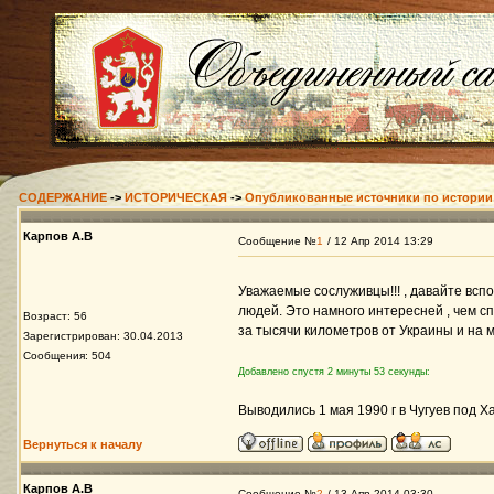
СОДЕРЖАНИЕ
->
ИСТОРИЧЕСКАЯ
->
Опубликованные источники по истории
Карпов А.В
Сообщение №
1
/ 12 Апр 2014 13:29
Уважаемые сослуживцы!!! , давайте всп
людей. Это намного интересней , чем сп
Возраст: 56
за тысячи километров от Украины и на м
Зарегистрирован: 30.04.2013
Сообщения: 504
Добавлено спустя 2 минуты 53 секунды:
Выводились 1 мая 1990 г в Чугуев под 
Вернуться к началу
Карпов А.В
Сообщение №
2
/ 13 Апр 2014 03:30