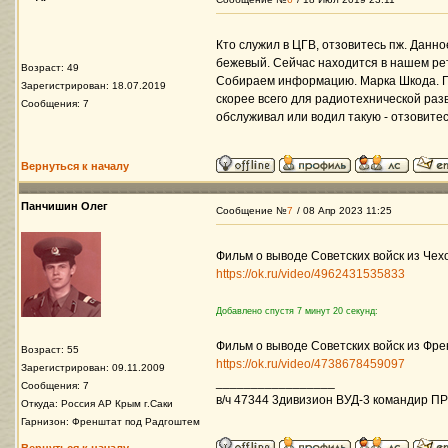
Кто служил в ЦГВ, отзовитесь пж. Данн
бежевый. Сейчас находится в нашем рет
Возраст: 49
Собираем информацию. Марка Шкода. П
Зарегистрирован: 18.07.2019
скорее всего для радиотехнической разв
Сообщения: 7
обслуживал или водил такую - отзовитесь
Вернуться к началу
Панчишин Олег
Сообщение №
7
/ 08 Апр 2023 11:25
Фильм о выводе Советских войск из Чехо
https://ok.ru/video/4962431535833
Добавлено спустя 7 минут 20 секунд:
Фильм о выводе Советских войск из Фре
Возраст: 55
https://ok.ru/video/4738678459097
Зарегистрирован: 09.11.2009
_________________
Сообщения: 7
в/ч 47344 3дивизион ВУД-3 командир ПР
Откуда: Россия АР Крым г.Саки
Гарнизон: Френштат под Радгоштем