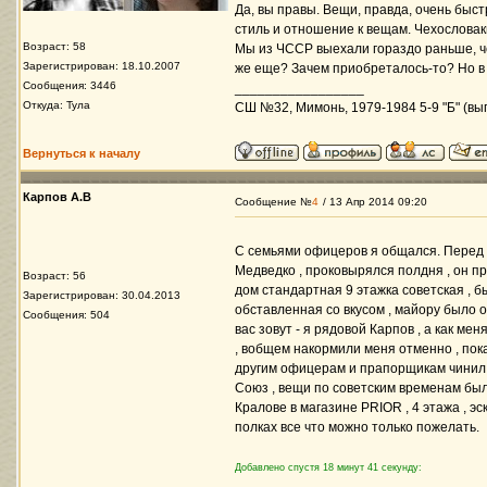
Да, вы правы. Вещи, правда, очень быст
стиль и отношение к вещам. Чехословак
Возраст: 58
Мы из ЧССР выехали гораздо раньше, чем
Зарегистрирован: 18.10.2007
же еще? Зачем приобреталось-то? Но в
Сообщения: 3446
_________________
Откуда: Тула
СШ №32, Мимонь, 1979-1984 5-9 "Б" (вып
Вернуться к началу
Карпов А.В
Сообщение №
4
/ 13 Апр 2014 09:20
С семьями офицеров я общался. Перед
Медведко , проковырялся полдня , он пр
Возраст: 56
дом стандартная 9 этажка советская , б
Зарегистрирован: 30.04.2013
обставленная со вкусом , майору было ок
Сообщения: 504
вас зовут - я рядовой Карпов , а как ме
, вобщем накормили меня отменно , пок
другим офицерам и прапорщикам чинил м
Союз , вещи по советским временам был
Кралове в магазине PRIOR , 4 этажа , эс
полках все что можно только пожелать.
Добавлено спустя 18 минут 41 секунду: