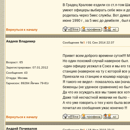
В Градец Кралове ездили со ст.л-том Ша
умеют офицеры выбирать себе жен и дочк
родилась через 5мес службы. Вот думал
июне 1990 г , за 5 мес до дембеля , был 
Вернуться к началу
Авдеев Владимир
Сообщение №
5
/ 01 Сен 2014 22:37
Привет всем доброго времени суток!!!! 
Но один похожий случай наверное был.
Возраст: 65
-один офицер уезжал в Союз и мы его т
Зарегистрирован: 07.01.2012
станцию (наверное на ту с которой все у
Сообщения: 43
Приехали на станцию и кошмар народу 
Откуда: Москва
Я такого не видел - показалось как (нач
Гарнизон: 89284 Йичин 79-81г
беженцы (не удачное сравнение) но было
Да что их осуждать все мы такие все хо
Даже той несчастной жевачки не было - 
А что уже говорить о тех у кого была в
почитал их сообщения ужас конечно !!!
Вернуться к началу
Андрей Почивалов
Сообщение №
6
/ 18 Июл 2019 23:11