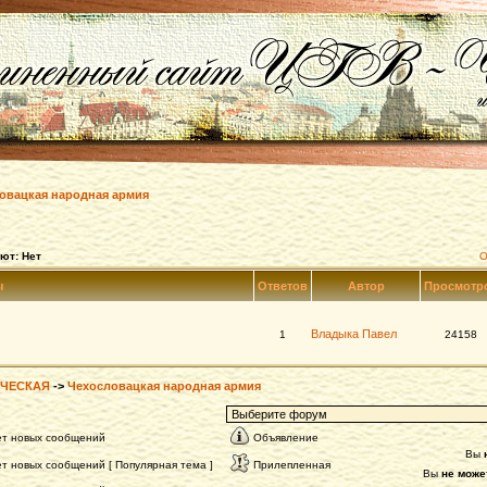
овацкая народная армия
ют: Нет
О
ы
Ответов
Автор
Просмотр
Владыка Павел
1
24158
ЧЕСКАЯ
->
Чехословацкая народная армия
ет новых сообщений
Объявление
Вы
т новых сообщений [ Популярная тема ]
Прилепленная
Вы
не може