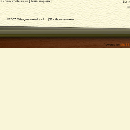
т новых сообщений [ Тема закрыта ]
Вы
н
В
©2007 Объединенный сайт ЦГВ - Чехословакия
Powered by
phpBB