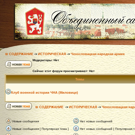
₪ СОДЕРЖАНИЕ
->
ИСТОРИЧЕСКАЯ
->
Чехословацкая народная армия
Модераторы: Нет
Сейчас этот форум просматривают: Нет
Темы
Клуб военной истории ЧНА (Миловице)
₪ СОДЕРЖАНИЕ
->
ИСТОРИЧЕСКАЯ
->
Чехословацкая нар
Новые сообщения
Нет новых сообщений
Новые сообщения [ Популярная тема ]
Нет новых сообщений [ Популярная т