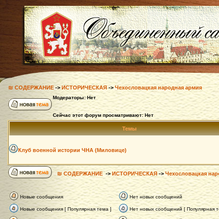
₪ СОДЕРЖАНИЕ
->
ИСТОРИЧЕСКАЯ
->
Чехословацкая народная армия
Модераторы: Нет
Сейчас этот форум просматривают: Нет
Темы
Клуб военной истории ЧНА (Миловице)
₪ СОДЕРЖАНИЕ
->
ИСТОРИЧЕСКАЯ
->
Чехословацкая нар
Новые сообщения
Нет новых сообщений
Новые сообщения [ Популярная тема ]
Нет новых сообщений [ Популярная т