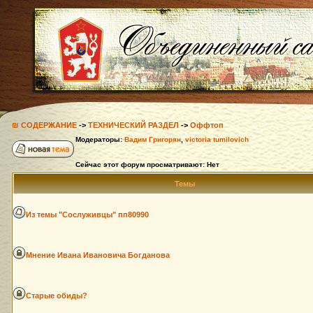
₪ СОДЕРЖАНИЕ
->
ТЕХНИЧЕСКИЙ РАЗДЕЛ
->
Оффтоп
Модераторы:
Вадим Григорян
,
victoria tumilovich
Сейчас этот форум просматривают: Нет
Темы
Из темы "Сослуживцы" пп80990
Мнение Ивана Ивановича Богданова
Старые обиды?