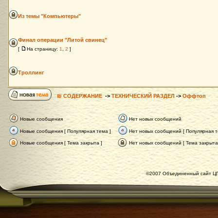
Из темы "Компьютеры"
Финал операции "Литой свинец"
[
На страницу:
1
,
2
]
Троллинг
₪ СОДЕРЖАНИЕ
->
ТЕХНИЧЕСКИЙ РАЗДЕЛ
->
Оффтоп
Новые сообщения
Нет новых сообщений
Новые сообщения [ Популярная тема ]
Нет новых сообщений [ Популярная т
Новые сообщения [ Тема закрыта ]
Нет новых сообщений [ Тема закрыта
©2007 Объединенный сайт ЦГ