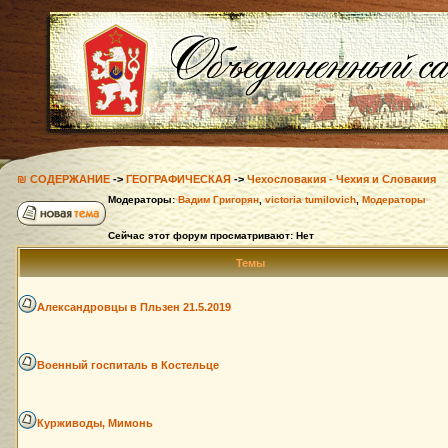
₪ СОДЕРЖАНИЕ
->
ГЕОГРАФИЧЕСКАЯ
->
Чехословакия - Чехия и Словакия
Модераторы:
Вадим Григорян
,
victoria tumilovich
,
Модераторы
Сейчас этот форум просматривают: Нет
Темы
Александровцы в Пльзен 21.5.2019
Военный госпиталь в Костельце
Курживоды, Мимонь