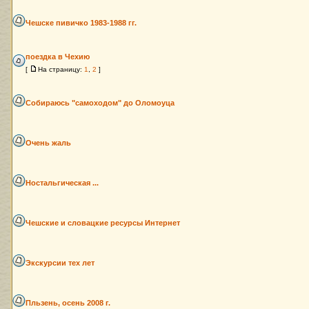
Чешске пивичко 1983-1988 гг.
поездка в Чехию
[
На страницу:
1
,
2
]
Собираюсь "самоходом" до Оломоуца
Очень жаль
Ностальгическая ...
Чешские и словацкие ресурсы Интернет
Экскурсии тех лет
Пльзень, осень 2008 г.