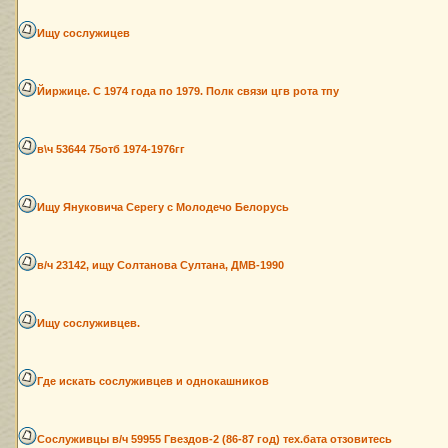
Ищу сослужицев
Йиржице. С 1974 года по 1979. Полк связи цгв рота тпу
в\ч 53644 75отб 1974-1976гг
Ищу Януковича Серегу с Молодечо Белорусь
в/ч 23142, ищу Солтанова Султана, ДМВ-1990
Ищу сослуживцев.
Где искать сослуживцев и однокашников
Сослуживцы в/ч 59955 Гвездов-2 (86-87 год) тех.бата отзовитесь