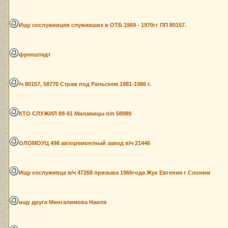
Ищу сослуживцев служивших в ОТБ 1969 - 1970гг ПП 80157.
френштадт
/ч 80157, 58770 Страж под Ральскем 1981-1986 г.
КТО СЛУЖИЛ 89-91 Милавицы п/п 58989
ОЛОМОУЦ 498 авторемонтный завод в/ч 21446
Ищу сослуживца в/ч 47268 призыва 1966года Жук Евгения г Слоним
ищу друга Мингалимова Наиля