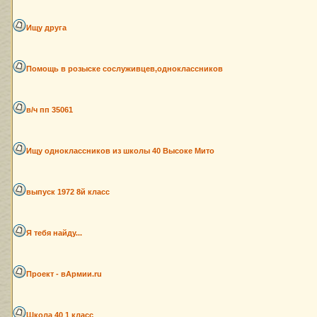
Ищу друга
Помощь в розыске сослуживцев,одноклассников
в/ч пп 35061
Ищу одноклассников из школы 40 Высоке Мито
выпуск 1972 8й класс
Я тебя найду...
Проект - вАрмии.ru
Школа 40 1 класс