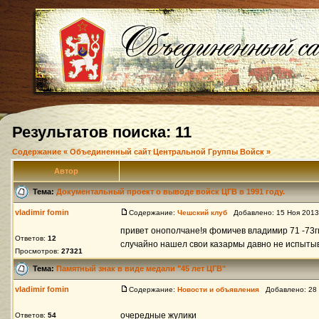
Результатов поиска: 11
Содержание « Объединенный сайт Центральной Группы Войск »
Автор
Тема:
Документальный проект о выводе войск ЦГВ в 1991 году.
vladimir fomin
Содержание:
Чешский клуб
Добавлено: 15 Ноя 2013
привет онополчане!я фомичев владимир 71 -73гг
Ответов:
12
случайно нашел свои казармы давно не испытывал
Просмотров:
27321
Тема:
Памятный знак в виде медали "45 лет ЦГВ"
vladimir fomin
Содержание:
Новости и объявления
Добавлено: 28 
очередные жулики
Ответов:
54