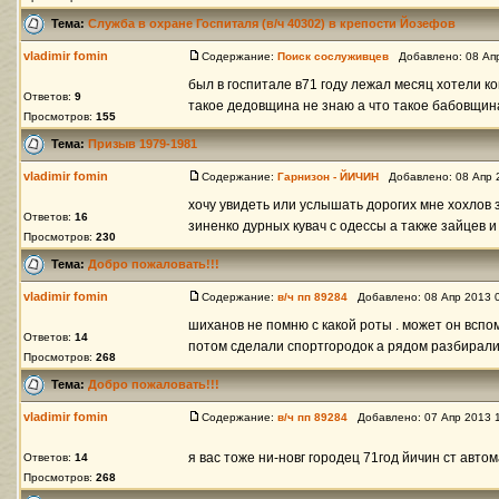
Тема:
Служба в охране Госпиталя (в/ч 40302) в крепости Йозефов
vladimir fomin
Содержание:
Поиск сослуживцев
Добавлено: 08 Апр
был в госпитале в71 году лежал месяц хотели к
Ответов:
9
такое дедовщина не знаю а что такое бабовщина 
Просмотров:
155
Тема:
Призыв 1979-1981
vladimir fomin
Содержание:
Гарнизон - ЙИЧИН
Добавлено: 08 Апр 
хочу увидеть или услышать дорогих мне хохлов з
Ответов:
16
зиненко дурных кувач с одессы а также зайцев и 
Просмотров:
230
Тема:
Добро пожаловать!!!
vladimir fomin
Содержание:
в/ч пп 89284
Добавлено: 08 Апр 2013 
шиханов не помню с какой роты . может он вспо
Ответов:
14
потом сделали спортгородок а рядом разбирали 
Просмотров:
268
Тема:
Добро пожаловать!!!
vladimir fomin
Содержание:
в/ч пп 89284
Добавлено: 07 Апр 2013 
я вас тоже ни-новг городец 71год йичин ст авто
Ответов:
14
Просмотров:
268