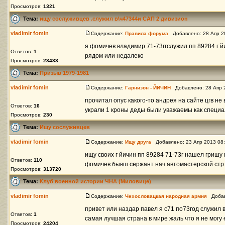
Просмотров:
1321
Тема:
ищу сослуживцев .служил в\ч47344и САП 2 дивизион
vladimir fomin
Содержание:
Правила форума
Добавлено: 28 Апр 2
я фомичев владимир 71-73ггслужил пп 89284 г йи
Ответов:
1
рядом или недалеко
Просмотров:
23433
Тема:
Призыв 1979-1981
vladimir fomin
Содержание:
Гарнизон - ЙИЧИН
Добавлено: 28 Апр 
прочитал опус какого-то андрея на сайте цгв не 
Ответов:
16
украли 1 кроны деды были уважаемы как специал
Просмотров:
230
Тема:
Ищу сослуживцев
vladimir fomin
Содержание:
Ищу друга
Добавлено: 23 Апр 2013 08
ищу своих г йичин пп 89284 71-73г нашел гришу 
Ответов:
110
фомичев бывш сержант нач автомастерской стр 1
Просмотров:
313720
Тема:
Клуб военной истории ЧНА (Миловице)
vladimir fomin
Содержание:
Чехословацкая народная армия
Добавл
привет или наздар павел я с71 по73год служил 
Ответов:
1
самая лучшая страна в мире жаль что я не могу 
Просмотров:
24204