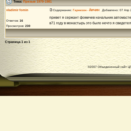
Тема:
Призыв 1979-1981
vladimir fomin
Содержание:
Гарнизон - ЙИЧИН
Добавлено: 07 Апр 
привет я сержант фомичев начальник автомасте
Ответов:
16
в71 году в монастырь это было нечто я свидетел
Просмотров:
230
Страница
1
из
1
©2007 Объединенный сайт ЦГ