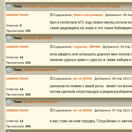
Тема:
Служба в охране Госпиталя (в/ч 40302) в крепости Йозефов
vladimir fomin
Содержание:
Поиск сослуживцев
Добавлено: 08 Апр
был в госпитале в71 году лежал месяц хотели к
Ответов:
9
такое дедовщина не знаю а что такое бабовщина 
Просмотров:
155
Тема:
Призыв 1979-1981
vladimir fomin
Содержание:
Гарнизон - ЙИЧИН
Добавлено: 08 Апр 
хочу увидеть или услышать дорогих мне хохлов з
Ответов:
16
зиненко дурных кувач с одессы а также зайцев и 
Просмотров:
230
Тема:
Добро пожаловать!!!
vladimir fomin
Содержание:
в/ч пп 89284
Добавлено: 08 Апр 2013 
шиханов не помню с какой роты . может он вспо
Ответов:
14
потом сделали спортгородок а рядом разбирали 
Просмотров:
268
Тема:
Добро пожаловать!!!
vladimir fomin
Содержание:
в/ч пп 89284
Добавлено: 07 Апр 2013 
я вас тоже ни-новг городец 71год йичин ст авто
Ответов:
14
Просмотров:
268