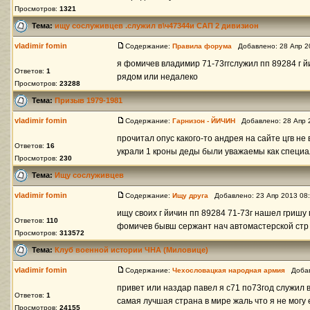
Просмотров:
1321
Тема:
ищу сослуживцев .служил в\ч47344и САП 2 дивизион
vladimir fomin
Содержание:
Правила форума
Добавлено: 28 Апр 2
я фомичев владимир 71-73ггслужил пп 89284 г йи
Ответов:
1
рядом или недалеко
Просмотров:
23288
Тема:
Призыв 1979-1981
vladimir fomin
Содержание:
Гарнизон - ЙИЧИН
Добавлено: 28 Апр 
прочитал опус какого-то андрея на сайте цгв не 
Ответов:
16
украли 1 кроны деды были уважаемы как специал
Просмотров:
230
Тема:
Ищу сослуживцев
vladimir fomin
Содержание:
Ищу друга
Добавлено: 23 Апр 2013 08
ищу своих г йичин пп 89284 71-73г нашел гришу 
Ответов:
110
фомичев бывш сержант нач автомастерской стр 1
Просмотров:
313572
Тема:
Клуб военной истории ЧНА (Миловице)
vladimir fomin
Содержание:
Чехословацкая народная армия
Добавл
привет или наздар павел я с71 по73год служил 
Ответов:
1
самая лучшая страна в мире жаль что я не могу 
Просмотров:
24155