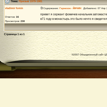
Тема:
Призыв 1979-1981
vladimir fomin
Содержание:
Гарнизон - ЙИЧИН
Добавлено: 07 Апр 
привет я сержант фомичев начальник автомасте
Ответов:
16
в71 году в монастырь это было нечто я свидетел
Просмотров:
230
Страница
1
из
1
©2007 Объединенный сайт ЦГ