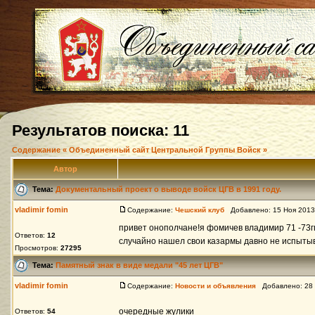
Результатов поиска: 11
Содержание « Объединенный сайт Центральной Группы Войск »
Автор
Тема:
Документальный проект о выводе войск ЦГВ в 1991 году.
vladimir fomin
Содержание:
Чешский клуб
Добавлено: 15 Ноя 2013
привет онополчане!я фомичев владимир 71 -73гг
Ответов:
12
случайно нашел свои казармы давно не испытывал
Просмотров:
27295
Тема:
Памятный знак в виде медали "45 лет ЦГВ"
vladimir fomin
Содержание:
Новости и объявления
Добавлено: 28 
очередные жулики
Ответов:
54