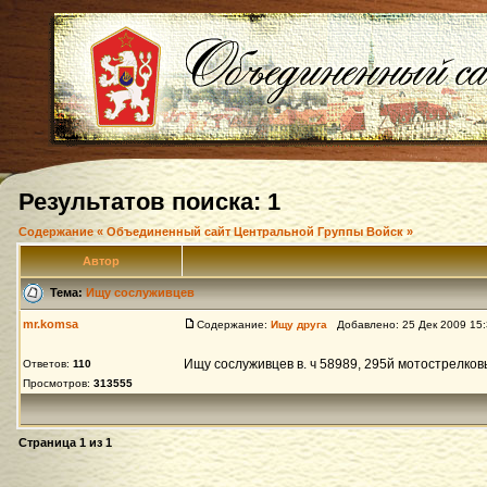
Результатов поиска: 1
Содержание « Объединенный сайт Центральной Группы Войск »
Автор
Тема:
Ищу сослуживцев
mr.komsa
Содержание:
Ищу друга
Добавлено: 25 Дек 2009 15
Ищу сослуживцев в. ч 58989, 295й мотострелков
Ответов:
110
Просмотров:
313555
Страница
1
из
1