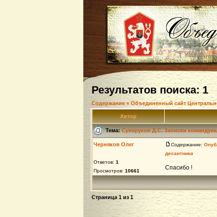
Результатов поиска: 1
Содержание « Объединенный сайт Центральн
Автор
Тема:
Сухоруков Д.С. Записки командую
Черняков Олег
Содержание:
Опуб
десантника
Ответов:
1
Спасибо !
Просмотров:
10661
Страница
1
из
1